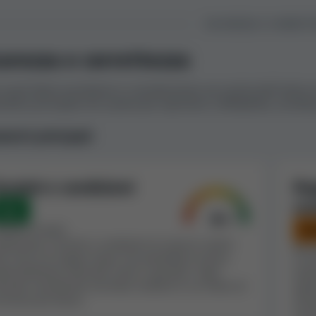
ie Bet Casino è corretto e sicuro?
SICUREZZA E CORRETT
curezza
curezza e correttezza
liamo l'Indice di sicurezza di un casinò usando
una formul
 quali fattori prendiamo in considerazione nel calcolo dell'Indice d
moltitudine di informazioni
. Elementi come le dimensioni s
ametro principale che usiamo per esprimere l'affidabilità, corrette
ori, le blacklist e molti altri.
metri principali
 nostra recensione di Pixie Bet Casino, abbiamo esaminato a
no.
Ci sembra che non siano presenti regole o clausole ch
ermini e condizioni
Ra
tamente svantaggiose nei confronti dei giocatori.
Questo
e regole possono potenzialmente essere sfruttate per negare
re
Equi
Sc
oblemi trovati:
se alle nostre stime e ai dati effettivi che abbiamo raccolt
alizziamo i termini e condizioni di ciascun casinò
Recl
e tra i più piccoli
. In rapporto alle sue dimensioni, i
reclam
la ricerca di regole inique che potrebbero essere
La p
di vincite disputate
. Nella nostra valutazione, consideriamo
tenzialmente utilizzate contro i giocatori. Ogni
trat
tori, riconoscendo che i casino più grandi, avendo più gioc
ausola considerata scorretta risulterà in un Indice di
dete
curezza più basso.
seri