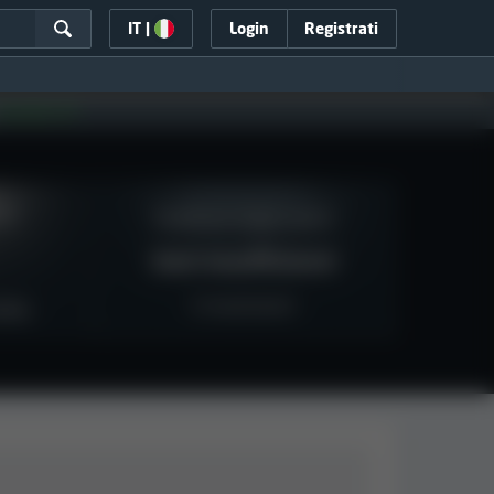
IT
|
Login
Registrati
Accetto
za
Feedback degli utenti
Dati insufficienti
0 recensioni
edia
Non
accetta