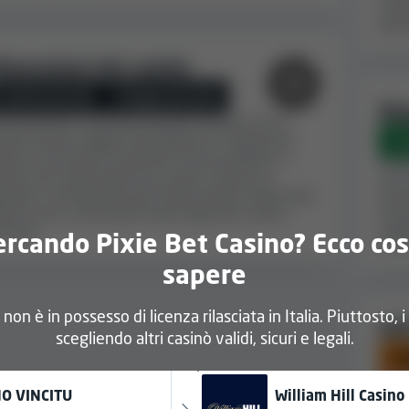
casi
gioc
se alle informazioni che abbiamo trovato, Pixie Bet Casino n
 casinò è menzionato in una blacklist, compresa la nostra
b
imensioni del casinò
o un comportamento scorretto nei confronti dei clienti. Inv
mento di scegliere un casinò online in cui giocare.
Casinò piccolo
Gruppo piccolo
Bla
neralmente i casinò più grandi sono più sicuri,
 questo, insieme ad altri fattori che prendiamo in consider
iché introiti maggiori permettono di rimborsare
No
ixie Bet Casino un
che le vincite più consistenti senza problemi, e
Indice di sicurezza pari a 6.4, ovvero I
Se u
iché sono stati testati da un gran numero di
zione consigliabile per chi cerca un casinò online che garant
perc
ocatori. Consideriamo gli introiti stimati relativi agli
pren
timi 4 anni, nonché gli introiti degli altri casinò
rego
rrelati.
ercando Pixie Bet Casino? Ecco co
nost
Nota:
Pixie Bet Casino è collegato ad altri 5 casinò onl
sapere
raccolto. Data la correlazione tra questi casinò, per il ca
Casino abbiamo tenuto in considerazione anche le caratt
non è in possesso di licenza rilasciata in Italia. Piuttosto, 
Alt
scegliendo altri casinò validi, sicuri e legali.
Le
So
mini e condizioni di Pixie Bet Cas
O VINCITU
William Hill Casino
di