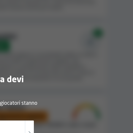
nò, poiché è naturale che i casinò che hanno più
atori avranno anche più reclami.
on è menzionato in alcuna blacklist rilevante.
lacklist di Casino Guru
, è probabile che abbia
itiamo i giocatori a considerare questo fattore,
0x
cklist
azione per le nostre recensoni, ha determinato
ne
nferiore alla media
. Questo casinò non è
n casinò appare in una blacklist valida, di solito è
isca correttezza ai propri clienti.
hé ha delle caratteristiche negative. Noi
diamo in considerazione tutte le blacklist e
liamo l'Indice di sicurezza del casinò in base al
sa devi
ro parere sulla situazione e la sua gravità.
ine, in base alle informazioni che abbiamo
lcolo dell'Indice di sicurezza di Pixie Bet
eristiche dei casinò collegati.
i giocatori stanno
ri fattori
ggermente negativi
glia di prelievo bassa: 100.000 $ / spin o round
ino
 gioco