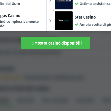
Anch
lto dal Guru
Ottima assistenza 
influ
o valutiamo i casinò online,
esaminiamo attentamente i T
sulle
gas Casino
minare il loro livello di correttezza
. Molti di essi hanno 
Star Casino
cont
inò complessivamente
deriamo ingiuste o apertamente svantaggiose, dato che po
rete 
Ampia scelta di gi
ido
sto per trattenere le loro vincite in determinate circostanze
rità di rilascio delle licenze
orso della nostra procedura di revisione, non abbiamo tr
Mostra casinò disponibili
zioni di Pixie Bet Casino
.
uraçao (Curaçao Gaming Authority)
lami degli utenti per Pixie Bet C
rtante
Importante:
Vincite limitate a 100.000 $ per spin
lami dei giocatori sono una componente essenziale della nost
o un'
idea chiara delle difficoltà affrontate dai giocatori 
ami su Pixie Bet Casino
lare l'Indice di sicurezza di ogni casinò, esaminiamo tutti i r
uzione reclami
, nonché quelli che raccogliamo da altre fonti
ti
(0)
Aperti
(0)
Non risolti
(0)
Risolti
(0)
Rifi
omento abbiamo
0 reclami riguardanti direttamente que