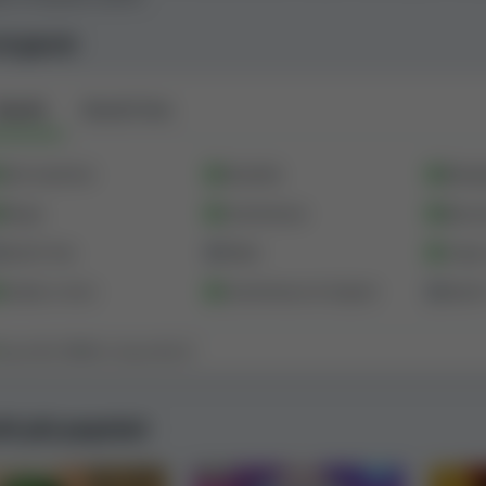
multiple lasciate da giocatori insoddisfatti per danneg
di giochi
del nostro meglio per filtrarle e calcolare un punteggio
Tuttavia, per sicurezza non includiamo il feedback degli
sicurezza.
Giochi
Giochi live
Slot machine
Roulette
Black
enze e informazioni sull'azienda
Bingo
Scommesse
Bacca
Giochi live
Poker
Craps 
 Bet Casino è di proprietà di Radon B.V. e, secondo le nostre 
Gratta e vinci
Scommesse di eSport
Gioch
0,000. In base agli introiti, lo consideriamo uno dei casinò o
 Bet Casino ha una licenza rilasciata da
Curaçao Gaming Au
isponibile:
12
Non disponibile:
3
ioni di pagamento, limiti di prelie
hi più popolari