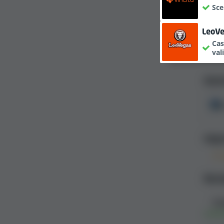
Sce
Quand
LeoVe
deter
Cas
consi
val
prete
Auto
Nel c
condi
C
Rec
Impo
I rec
dann
Recl
calco
risol
Tut
Al m