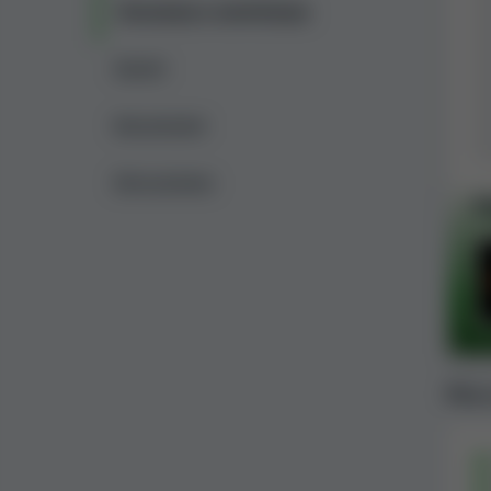
Sicurezza e correttezza
Giochi
Recensioni
Discussione
Mi
Pro 