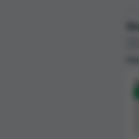
Pix
si
Si
Calco
Scopri
una 
il par
giocat
Para
Nella
Casi
T
aper
quest
Pr
In ba
An
onlin
al
alto 
po
gioca
cl
si
alto.