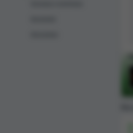
Sicurezza e correttezza
Recensioni
Discussione
Mi
Pro 