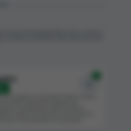
 o no.
EZZA
 e sicuro? Spiegazione
di sicurezza di PremierSportsBook Casino. L'Indice di
à, correttezza e qualità dei casinò online del nostro
ormula complessa che prende in
 recensione. Generalmente si tratta di T&C del
0x
zioni di PremierSportsBook Casino come parte
cklist
amo individuato regole o clausole che
ne
egole di questa natura potrebbero essere
n casinò appare in una blacklist valida, di solito è
hé ha delle caratteristiche negative. Noi
diamo in considerazione tutte le blacklist e
ino è un
casinò online tra i più piccoli
. In
liamo l'Indice di sicurezza del casinò in base al
lore complessivo molto basso di vincite
ro parere sulla situazione e la sua gravità.
eclami, per via del maggior numero di giocatori,