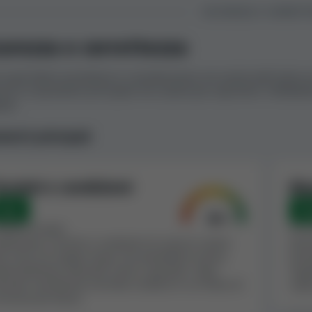
o per decidere consapevolmente se questo casinò fa per te
SICUREZZA E CORRETT
curezza e correttezza
emierSportsBook Casino è corretto
l'Indice di sicurezza
 quali fattori prendiamo in considerazione nel calcolo dell'Indice 
zza è il parametro principale che usiamo per esprimere l'affidabilit
ase.
alcolare l'Indice di sicurezza di un casinò, utilizziamo
una f
derazione i dati raccolti
che abbiamo inserito nella nostra
metri principali
ò, reclami dei giocatori, introiti stimati, blacklist e così via.
mo attentamente esaminato e analizzato i Termini e condi
ermini e condizioni
Bla
 nostra recensione di PremierSportsBook Casino.
Non abbi
Equi
No
tiamo ingiuste o svantaggiose.
È un buon segno, poiché r
oblemi trovati:
Se u
 per evitare di pagare le vincite ai giocatori.
alizziamo i termini e condizioni di ciascun casinò
perc
la ricerca di regole inique che potrebbero essere
pren
se alle nostre stime o dati raccolti, PremierSportsBook Cas
tenzialmente utilizzate contro i giocatori. Ogni
rego
rto alle sue dimensioni, i
reclami ricevuti mostrano un va
ausola considerata scorretta risulterà in un Indice di
nost
utate
. Dato che i casinò più grandi ricevono in genere più r
curezza più basso.