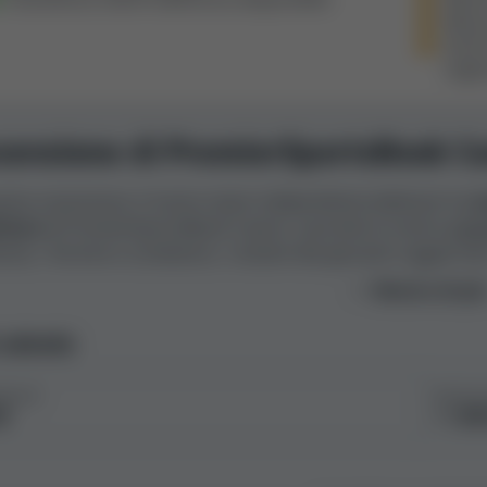
Nessu
Gioch
regis
censione di PremierSportsBook C
esta recensione, il nostro team indipendente dedicato ha
e
lezze
di PremierSportsBook Casino, secondo la nostra
meto
cenze, i Termini e condizioni, i reclami dei giocatori aggiornati, 
ziali del casinò, il nostro team dedicato alle recensioni ha i
Mostra di pi
asinò,
stabilendo se si tratta di un'opzione regolare e sic
 azienda
se alle informazioni raccolte, abbiamo calcolato l'Indice di 
buiamo per descrivere la sicurezza e imparzialità dei casinò 
azione
Introiti a
ori sono le probabilità di giocare e vedersi pagate le propr
0
< 1.00
o ha un Indice di sicurezza Basso, pari a 4.4
; ciò denota 
ezza, in base ai nostri criteri di valutazione. Continua a l