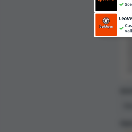
Sce
Nel c
No
cond
Ri
LeoVe
Ri
Cas
val
Re
La
tr
Nel n
de
se
forn
ca
risol
gi
recla
Non 
Auto
Nes
Fe
Ca
Impo