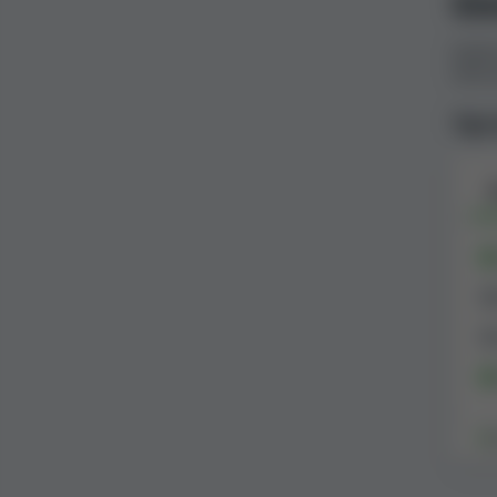
Gio
Esplor
In
titoli
Tipi 
Gli i
class
Per 
di r
Inf
sui
Prem
D
PayPa