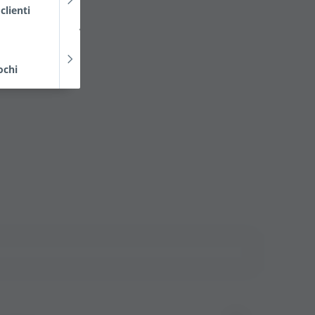
clienti
ovato regole ingiuste nei Termini e
ochi
rtsBook Casino
attenzione ai reclami dei giocatori, perché ci
 giocatori e sull'approccio dei casinò nel
 casinò, prendiamo in considerazione tutti i
me a quelli provenienti da altre fonti,
inò.
 di PremierSportsBook