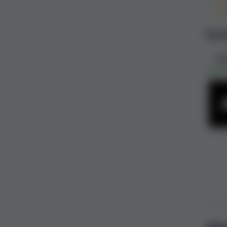
Casi
condi
compl
Recl
Nonos
Tut
1 rec
raggi
quest