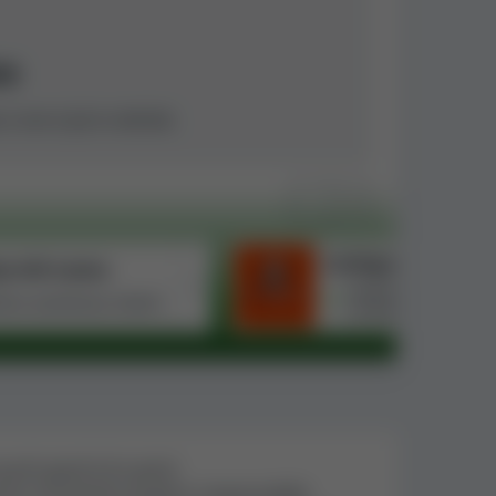
giocatori
dall'Italia
so
 non è più in attività.
LeoVegas Casino
am Hill Casino
Casinò
ima assistenza clienti
complessivamente 
pochi giochi di casinò
uno strumento di gioco responsabile