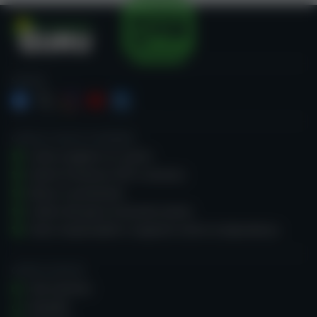
Casino Guru
SEGUICI
Vogliamo che i giocatori comprendano il gioco
d'azzardo.
GUIDA AL GIOCO D'AZZARDO
Come scegliere un casinò
Giochi di fortuna: RTP e varianza
Bonus e promozioni
Codice del gioco d’azzardo onesto
Gioco responsabile e supporto contro la dipendenza
GUIDE AI GIOCHI
Slot machine
Roulette