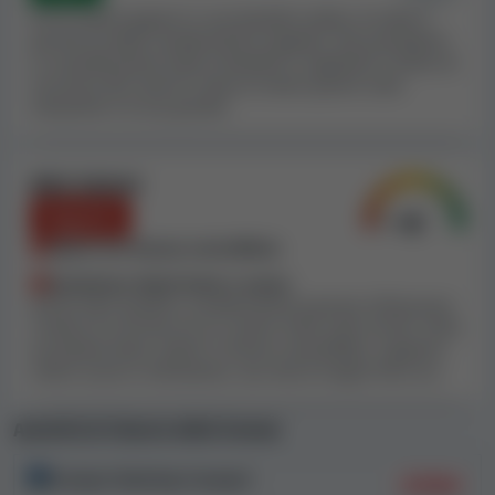
sceglierne uno con Indice di sicurezza più alto.
Se un casinò appare in una blacklist valida, di solito è
perché ha delle caratteristiche negative. Noi prendiamo
in considerazione tutte le blacklist e regoliamo l'Indice di
Termini e condizioni di RaceJeet Casino
sicurezza del casinò in base al nostro parere sulla
situazione e la sua gravità.
Quando esaminiamo i casinò online per valutarli,
analizziamo meticolosamente i Termini e condizioni
di ogni casinò, allo scopo di valutarne il
Altri fattori
comportamento
. Nei T&C di molti casinò, individuiamo
Negativi
delle clausole che riteniamo ingiuste o apertamente
Opera con licenza contraffatta
penalizzanti: in certi casi, danno al casinò la possibilità
di giustificare la mancata corresponsione delle vincite ai
Assistenza clienti lenta o scarsa
Anche altre qualità e caratteristiche possono influenzare
giocatori.
l'Indice di sicurezza di un casinò: limiti sulle vincite, limiti
di prelievo bassi, giochi o licenze contraffatte, supporto
Nel corso della nostra procedura di revisione, non
clienti scarso o inesistente, una rete di negozi fisici ecc.
abbiamo trovato regole ingiuste nei Termini e
condizioni di RaceJeet Casino
.
Autorità di rilascio delle licenze
Reclami degli utenti per RaceJeet Casino
Curaçao (Gaming Curaçao)
Falsa