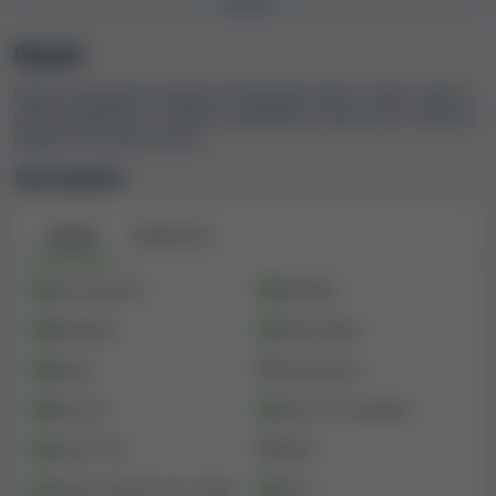
GIOCHI
Su Casino Guru,
gli utenti possono valutare e
Giochi
recensire i casinò online
, per condividere opinioni,
feedback ed esperienze. In base a questo elementi,
Esplora la gamma di giochi di RaceJeet Casino. Scopri i tipi di
calcoliamo un feedback degli utenti complessivo, che va
giochi disponibili, i provider supportati e quali sono i titoli più
da Terribile a Eccellente.
popolari di questo casinò.
Tuttavia, il punteggio sulla soddisfazione degli utenti
Tipi di giochi
viene calcolato quando il casinò ottiene almeno 5
recensioni. Dato che abbiamo raccolto solo
le
Giochi
Giochi live
recensioni di 2 giocatori
, non abbiamo ancora un
punteggio relativo alla soddisfazione degli utenti per
Slot machine
Roulette
RaceJeet Casino. Puoi trovare le recensioni alla sezione
Blackjack
Video poker
Recensioni degli utenti
di questa pagina.
Bingo
Scommesse
Nota:
è importante notare che le recensioni
Baccarà
Giochi con jackpot
degli utenti non sempre riflettono
Giochi live
Poker
oggettivamente la qualità del casinò. Si pensi
ad esempio ai casi in cui i casinò scrivono
Craps e giochi con i dadi
Keno