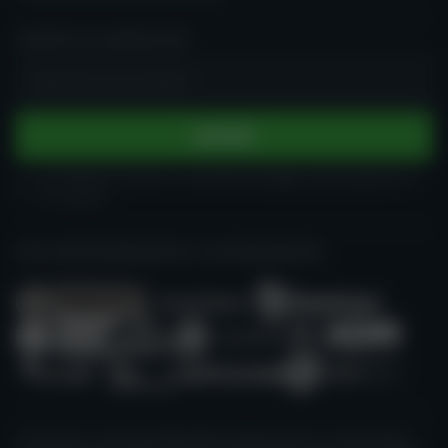
ISCRIVITI ALLA NEWSLETTER
Inserisci la tua email
Iscriviti
Ho almeno 18 anni e, secondo la legge, posso giocare in
un casinò
GIOCA RESPONSABILMENTE E CON MODERAZIONE.
Casino.guru è una fonte indipendente di informazioni sui casinò online e