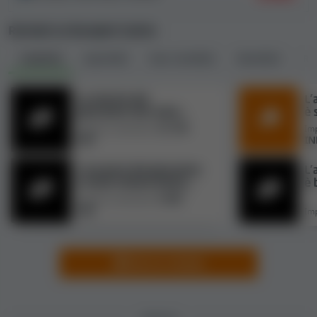
I reclami dei giocatori hanno un ruolo importante nella
Reclami su RaceJeet Casino
nostra metodologia di recensione dei casinò, perché ci
danno
importanti informazioni sui problemi
Tutti
(18)
Aperti
(0)
Non risolti
(6)
Risolti
(4)
Rif
riscontrati dai giocatori e sul modo in cui i casinò li
gestiscono
. Prendiamo in considerazione tutti i reclami
inviati tramite il nostro
Le vincite del
Centro risoluzione reclami
,
L'
giocatore non sono
è 
insieme a quelli provenienti da altre fonti, quando
state ancora saldate.
sp
22.100
Importo contestato:
Imp
esaminiamo la sicurezza e la correttezza di un casinò.
INR
IN
Al momento abbiamo
6 reclami relativi a questo
L'account del giocatore
L'
casinò
nel nostro database. A causa di questo reclamo,
è stato chiuso senza
è 
abbiamo dato a questo casinò
spiegazioni.
773 punti di penalità
è 
5.000
Importo contestato:
INR
totali. Puoi trovare altre informazioni sui reclami e sui
Imp
punti di penalità alla sezione "Spiegazioni sull'Indice di
sicurezza".
Invia un reclamo
Feedback e recensioni degli utenti di
RaceJeet Casino