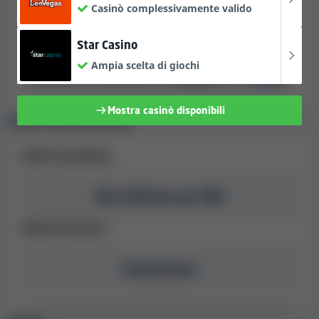
Per recensire i casinò online, i membri del nostro team
Casinò complessivamente valido
dedicato raccolgono informazioni sull'assistenza e sulle
lingua disponibili. Le opzioni disponibili su RaceJeet
Star Casino
Casino si trovano nella tabella qui sotto.
Ampia scelta di giochi
Lingua
Sito web
Assistenza clienti
Live chat
Mostra casinò disponibili
24/7
Limiti sulle transazioni
Inglese
I membri del nostro team dedicato alle recensioni di
Limiti di prelievo
casinò hanno contattato i rappresentanti del casinò per
capire quanto le loro risposte siano utili, professionali e
Non limitato per INR
veloci. Riteniamo l'assistenza clienti un elemento
importante, poiché può essere estremamente d'aiuto
Limiti di vincita
in caso di problemi con la registrazione, con il conto,
con i prelievi o qualsiasi altra difficoltà con RaceJeet
Sconosciuto
Casino. In base ai nostri test, abbiamo valutato
l'assistenza clienti di RaceJeet Casino come
nella
media
.