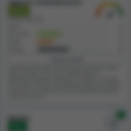
di vincite oggetto di dispute nei reclami inviati dai
Rapporto reclami/dimensioni
giocatori
. Prendiamo in considerazione sia le
Buono
dimensioni del casinò che il numero di reclami dei
Reclami totali:
18
giocatori, nonché il modo in cui questi elementi si
Aperti
0
intrecciano tra loro: i casinò più grandi tendono a
Non risolti
6
ricevere più reclami, per via del più alto numero di
giocatori.
Risolti
4
Rifiutati
8
In base alle informazioni che abbiamo trovato, RaceJeet
Esplora reclami
Casino non è menzionato in alcuna blacklist rilevante.
Se un casinò appare su una blacklist, come la nostra
La presenza di reclami significa che il casinò non tratta
bene i giocatori o che non si comporta bene in
blacklist di Casino Guru
, può voler dire che si è
determinate situazioni. Valutiamo il numero e la serietà
comportato in modo scorretto verso i propri clienti.
dei reclami in relazioni alle dimensioni del casinò, poiché
Invitiamo i giocatori a tenere a mente questo fattore al
è naturale che i casinò che hanno più giocatori avranno
momento di scegliere un casinò online in cui giocare.
anche più reclami.
Considerati tutti i fattori nella nostra recensione,
RaceJeet Casino ha totalizzato un
Indice di sicurezza
0x
Blacklist
pari a 4.9, che è di valore Basso.
. Consigliamo ai
None
giocatori di stare alla larga da questo casinò e