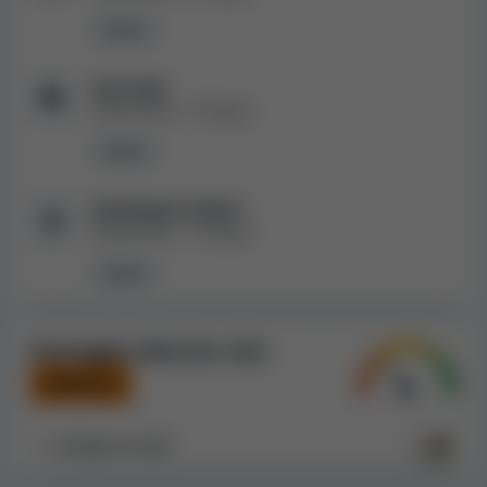
OneGame, Onlyplay, Netgame, XPG (xprogaming),
Inglese
Orbital Gaming, Ka Gaming.
Live chat
Bonus e codici offerti da RaceJeet Casino
Disponibile...
1
lingua
I casinò online offrono bonus ai giocatori nuovi o già
Inglese
esistenti per incentivarli ad aprire un conto e
cominciare a giocare. Bonus senza deposito, spin
Assistenza clienti:
gratuiti e bonus deposito sono alcuni dei tipi di bonus
Disponibile...
1
lingua
più cercati. I bonus senza deposito possono essere
Inglese
ottenuti registrando un account nel casinò, mentre i
bonus deposito si ottengono effettuando un
versamento. Tra le promozioni offerte dai casinò
Punteggio della live chat
troviamo inoltre codici bonus, bonus di benvenuto per
la registrazione e programmi fedeltà.
Mediocre
In questo momento, la nostra banca dati ha
3 bonus di
In base a
6
test
RaceJeet Casino
, tra cui: