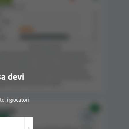
a loro: i casinò più grandi tendono a ricevere più
ami totali:
14
ti
0
isolti
0
inò degna di nota. Se un casinò appare su una
ti
3
 che si è comportato in modo scorretto verso i
tati
11
ore al momento di scegliere un casinò online in
Esplora reclami
resenza di reclami significa che il casinò non
scono alla nostra valutazione, Spinfinity
ta bene i giocatori o che non si comporta bene in
rminate situazioni. Valutiamo il numero e la
ificato come Alto
. Consideriamo questo casinò
età dei reclami in relazioni alle dimensioni del
sa devi
nline che crei un ambiente di giustizia per i
nò, poiché è naturale che i casinò che hanno più
atori avranno anche più reclami.
o, i giocatori
ltri 5 casinò online. Dato che siamo al
0x
cklist
tenuto in considerazione le caratteristiche
curezza di Spinfinity Casino.
ne
n casinò appare in una blacklist valida, di solito è