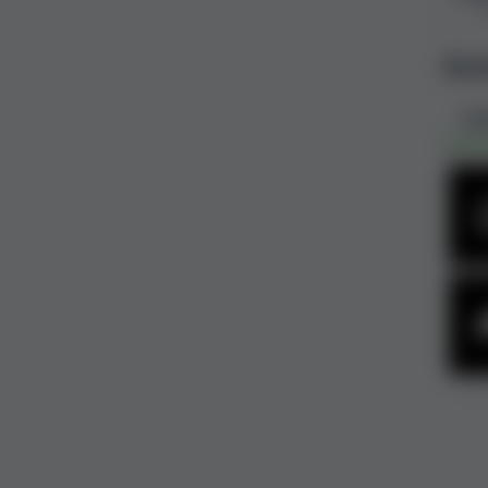
gest
A
insie
Recl
Non a
casin
Tut
trova
Fee
Su C
esper
Eccel
La no
Feedb