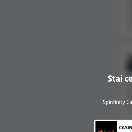
An
gioca
al
recla
po
cl
Non a
si
black
propr
cui g
D
Compl
Casi
Ge
Stai c
un'op
po
propr
an
po
gi
Spinfinity Ca
ul
co
CASIN