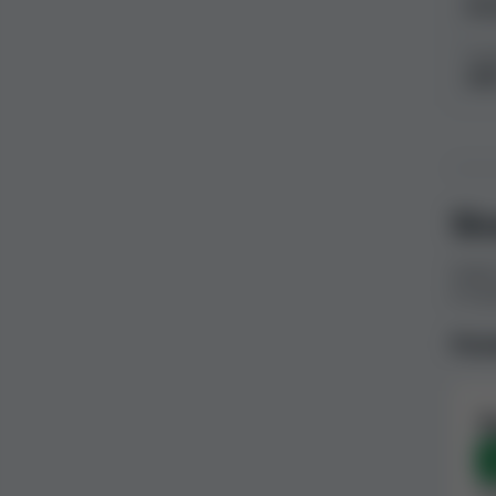
alto,
Ent
corre
racco
Fond
202
maggi
Ind
Si
Calco
una 
Scopri
stima
è il p
Per l
Para
abbi
regol
T
In ba
casi
invia
Pr