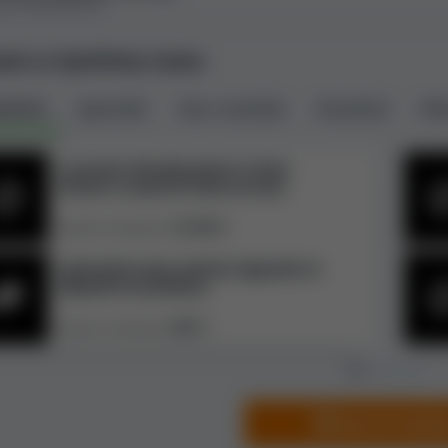
iscono
. Prendiamo in considerazione tutti i reclami inviati t
LSI-192407055-FI3
me a quelli provenienti da altre fonti, quando esaminiamo la
ami su Spinfinity Casino
bbiamo trovato reclami su questo specifico casinò, ma abb
ò ad esso collegato. A causa di questo reclamo, abbiamo d
ti
(14)
Aperti
(0)
Non risolti
(0)
Risolti
(3)
Rif
re altre informazioni sul reclamo e sui punti di penalità alla
L'account del giocatore è stato
chiuso a causa di false accuse.
dback e valutazione degli utenti 
10.390 $
Importo contestato:
asino Guru,
gli utenti possono valutare e recensire i casi
I giocatori sono confusi riguardo ai
ienze. In base a questo elementi, calcoliamo un feedback de
requisiti di prelievo.
lente.
600 $
Importo contestato:
stra banca dati ha un totale di
8 recensioni degli utenti
per
ack degli utenti Buono. Puoi trovare le recensioni alla sez
Invia un recla