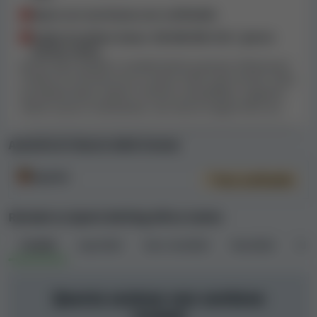
Opera con una licenza non verificabile
Termini e condizioni di Sports Betting
Soglia di prelievo bassa: 350.000.000 USh / giorno
Africa Casino analizzati
(vincite nette)
Anche altre qualità e caratteristiche possono influenzare
Quando valutiamo i casinò online,
esaminiamo
l'Indice di sicurezza di un casinò: limiti sulle vincite, limiti
di prelievo bassi, giochi o licenze contraffatte, supporto
attentamente i Termini e condizioni di ogni casinò
clienti scarso o inesistente, una rete di negozi fisici ecc.
per determinare il loro livello di correttezza
. Molti di
essi hanno T&C che contengono regole e clausole che
Autorità di rilascio delle licenze
consideriamo ingiuste o apertamente svantaggiose,
dato che possono essere usate contro i giocatori, come
Uganda
pretesto per trattenere le loro vincite in determinate
Non verificabile
circostanze.
Reclami su Sports Betting Africa Casino
Nel corso della nostra procedura di revisione, non
abbiamo trovato regole ingiuste nei Termini e
Tutti
(0)
Aperti
(0)
Non risolti
(0)
Risolti
(0)
Rifi
condizioni di Sports Betting Africa Casino
.
Questa sezione non contiene
Sports Betting Africa Casino reclami dei
reclami