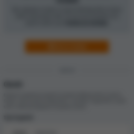
giocatori
Non abbiamo reclami su Sports Betting Africa Casino
I reclami dei giocatori sono una componente essenziale
nella nostra banca dati. Se hai avuto problemi con
della nostra procedura di analisi dei casinò, poiché ci
questi casinò, puoi
inviare un reclamo
.
danno un'
idea chiara delle difficoltà affrontate dai
giocatori e sul modo in cui i casinò le affrontano
. Per
calcolare l'Indice di sicurezza di ogni casinò,
Invia un reclamo
esaminiamo tutti i reclami inviati tramite il nostro
Centro risoluzione reclami
, nonché quelli che
raccogliamo da altre fonti.
GIOCHI
Non abbiamo trovato
alcun reclamo significativo
su
questo casinò.
Giochi
Esplora la gamma di giochi di Sports Betting Africa Casino.
Sports Betting Africa Casino: recensioni
Scopri i tipi di giochi disponibili, i provider supportati e quali
e feedback degli utenti
sono i titoli più popolari di questo casinò.
Tipi di giochi
Casino Guru permette agli utenti di recensire e
valutare i casinò online
, condividendo le proprie
Giochi
Giochi live
esperienze, opinioni e feedback. Ciò ci permette di