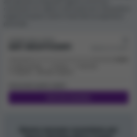
altri giocatori al riguardo, oppure scrivi la tua
scommesse. Questo casinò online avrebbe un
recensione e fa' sapere a tutti quali sono i lati positivi e
Indice di sicurezza inferiore se considerato da
negativi di questo casinò in base alla tua esperienza
solo, ma aumenta leggermente per via della
personale.
presenza di sedi fisiche, grazie alla credibiltà
che conferiscono al casinò online.
FEEDBACK DEGLI UTENTI:
DATI INSUFFICIENTI
Basato su 0 utenti
Limiti di prelievo, limiti sulle vincite e
opzioni relative ai metodi di pagamento
Molto positivo
Positivo
Neutrale
Negativo
Molto negativo
Sports Betting Africa Casino supporta
3 metodi di
pagamento
. Comprende: Voucher, Airtel, MTN.
Hai provato questo casinò?
Molti casinò online applicano restrizioni sugli importi
Scrivi una recensione
che i giocatori possono vincere o prelevare. Alcuni
casinò applicano limiti di vincita o di prelievo che
possono risultare piuttosto restrittivi ma, di solito, si
tratta di soglie abbastanza alte da non risultare
Ancora nessuna recensione per
svantaggiose per la maggior parte dei giocatori. Ecco