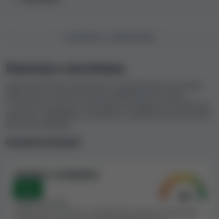
punteggio che indica la sicurezza e la correttezza dei
casinò online, Con un Indice di sicurezza più elevato,
aumentano le probabilità di giocare e di vedersi pagate
SICUREZZA E CORRETTEZZA
le proprie vincite senza intoppi.
Sports Betting Africa
Casino ha un Indice di sicurezza superiore alla
media, pari a 6.5
, il che significa che è un'opzione
Sicurezza e correttezza
accettabile per alcuni giocatori, ma ci sono tanti casinò
Scopri quali fattori prendiamo in considerazione nel calcolo
più validi i termini di sicurezza e correttezza. Dai
dell'Indice di sicurezza di Sports Betting Africa Casino.
un'occhiata alla nostra recensione completa di Sports
L'Indice di sicurezza è il parametro principale che usiamo per
Betting Africa Casino, che offre informazioni utili a
esprimere l'affidabilità, correttezza e qualità dei casinò online
determinare se questo casinò soddisfa i tuoi requisiti e
del nostro database.
preferenze.
Parametri principali
Correttezza e sicurezza di Sports
Termini e condizioni
Betting Africa Casino
Equi
Calcoliamo l'Indice di sicurezza di un casinò usando
Problemi trovati:
una formula complessa che prende in
Analizziamo i termini e condizioni di ciascun casinò alla