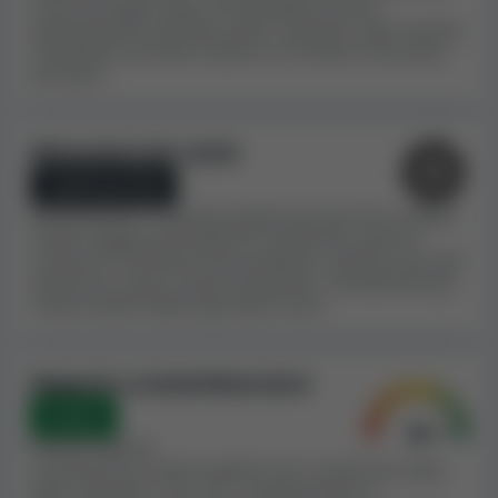
considerazione una moltitudine di informazioni
.
ricerca di regole inique che potrebbero essere
Elementi come le dimensioni stimate del casinò, i suoi
potenzialmente utilizzate contro i giocatori. Ogni clausola
considerata scorretta risulterà in un Indice di sicurezza
T&C, i reclami dei giocatori, le blacklist e molti altri.
più basso.
Nella nostra recensione di Sports Betting Africa Casino,
abbiamo esaminato attentamente i Termini e condizioni
Dimensioni del casinò
di Sports Betting Africa Casino.
Non abbiamo trovato
regole o clausole che consideriamo ingiuste o
Casinò piccolo
svantaggiose.
Questo è un segnale positivo, poiché
Generalmente i casinò più grandi sono più sicuri, poiché
regole del genere potrebbero essere sfruttate per
introiti maggiori permettono di rimborsare anche le
evitare di corrispondere le vincite ai giocatori.
vincite più consistenti senza problemi, e poiché sono stati
testati da un gran numero di giocatori. Consideriamo gli
In base ai nostri calcoli approssimativi o alle
introiti stimati relativi agli ultimi 4 anni.
informazioni che abbiamo raccolto, Sports Betting
Africa Casino è
uno dei casinò online fra i più piccoli
.
Rapporto reclami/dimensioni
In rapporto alle sue dimensioni, ha una
quantità molto
bassa di vincite trattenute nei reclami inviati dai
Ottimo
giocatori
(o non ha ricevuto alcun reclamo). Nella
Reclami totali:
0
nostra valutazione, consideriamo sia le dimensioni del
La presenza di reclami significa che il casinò non tratta
casinò che i reclami dei giocatori, riconoscendo che i
bene i giocatori o che non si comporta bene in