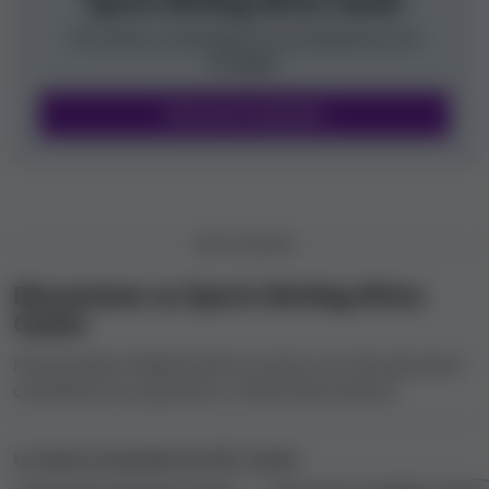
Sports Betting Africa Casino
perché controlliamo sempre queste informazioni,
quando valutiamo i casinò. Tutti i dettagli relativi alle
Sii il primo a condividere la tua esperienza nel
dettaglio.
vincite e ai limiti di prelievo del casinò si trovano nella
tabella qui sotto.
Scrivi una recensione
Limiti di prelievo
Limiti di vincita
UGX 4.000.000 al
Limite giornaliero di vincite nette: UGX
giorno
350.000.000
UGX 120.000.000 al
DISCUSSIONE
mese
Discussione su Sports Betting Africa
Nota:
è possibile che alcuni dei metodi di
Casino
pagamento citati non siano disponibili sia per
Parla di Sports Betting Africa Casino con altri giocatori:
i depositi che per i prelievi. Inoltre, la
condividi la tua opinione o chiedi informazioni.
disponibilità di determinati metodi di
pagamento può variare in base al Paese.
Le nostre recensioni di altri casinò