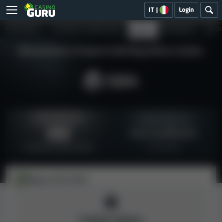
IT
|
Login
PANORAMICA
SICUREZZA E CORRETTEZZA
GIOCHI
RECENSIONI
DISCU
Recensione di Sports Betting Africa Casino
Indice di sicurezza
Feedback degli utenti
6.5
Dati insufficienti
0 recensioni
Superiore alla media
Endri K.
12/2025
Casinò chiuso