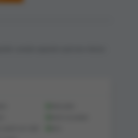
i stimati annuali sono superiori a $1,000,000. In
 tra i più piccoli.
ibili, i provider supportati e quali sono i titoli più
iata da
Anjouan Gaming
.
te e prelievi
Skrill, Neteller, PaysafeCard, VISA, Mastercard,
jack
Video poker
Transfer, Binance Coin (BNB), Tron (TRX), USD
rà
Giochi con jackpot
e giochi con i dadi
Keno
ocatori possono vincere o prelevare. In varie
percussioni per la maggior parte dei giocatori,