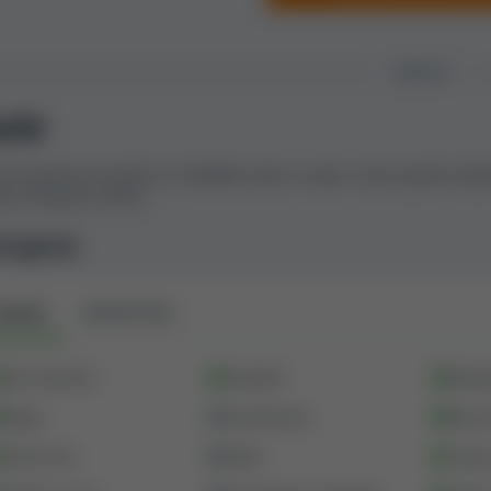
enze e dati dell'azienda
GIOCHI
chi
Bet Casino è di proprietà di
Wonderland Ltd
e i suoi introit
alla categorizzazione che usiamo, si tratta di un casinò online
a la gamma di giochi di YallaBet Casino. Scopri i tipi di giochi dispon
ari di questo casinò.
Bet Casino ha ottenuto una licenza
YallaBet Casino
, rilasc
di giochi
odi di pagamento e limiti su vinci
Giochi
Giochi live
aBet Casino supporta
16 opzioni di pagamento
. Comprende: 
Slot machine
Roulette
Black
in (BTC), Bank transfer, PIX, Litecoin (LTC), Interac, Rapid 
(USDC), Ethereum (ETH), Tether (USDT).
Bingo
Scommesse
Bacca
Giochi live
Poker
Craps 
 casinò online impongono chiari limiti sugli importi che i gi
zioni, le soglie sono abbastanza alte da non avere grandi ri