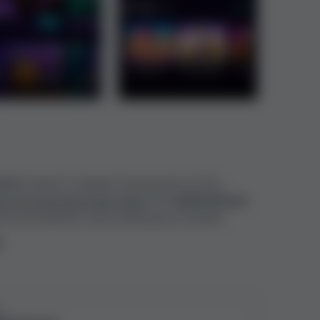
llaBet Casino in questa recensione e ne ha
ra di recensione dei casinò
. Per
determinare
na via di mezzo), sono stati presi in esame
 dei giocatori attivi, i limiti dell'assistenza
ù
, un punteggio che sintetizza la nostra analisi
sicurezza più alto, è meno probabile riscontrare
re