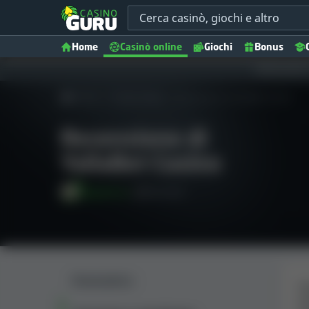
Home
Casinò online
Giochi
Bonus
Utilizzando i
Home
Casinò online
Recensione di YallaBet Casino
Recensione di
YallaBet Casino
Ayberk A.
04/2026
Panoramica
Sc
el