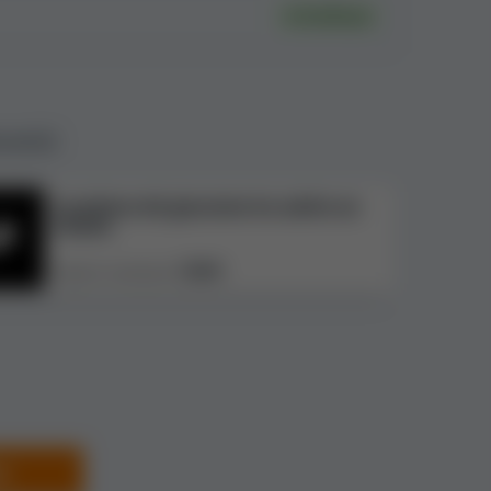
Verificata
ti e recensioni valutate
nò online
, per condividere opinioni, feedback ed
gli utenti complessivo, che va da Terribile a
utati
(2)
l punteggio relativo al feedback degli utenti è
Il prelievo del giocatore ha subito un
ritardo.
tenti
di questa pagina.
C$800
Importo contestato:
ti non sempre riflettono oggettivamente la
casinò scrivono recensioni false per
ori insoddisfatti che lasciano numerose
asinò. Mettiamo tutto il nostro impegno nel
 degli utenti oggettivamente accurato;
nel calcolo del nostro Indice di sicurezza.
mo