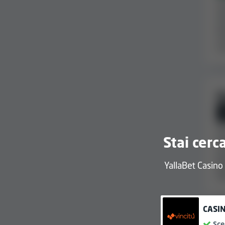
An
recla
al
dei g
po
più r
cl
si
Per q
appar
scorr
casin
D
Consi
Ge
7.4, 
po
Stai cerc
sono 
an
po
YallaBet Casino 
gi
Ana
ul
Quand
CASIN
ogni
Sce