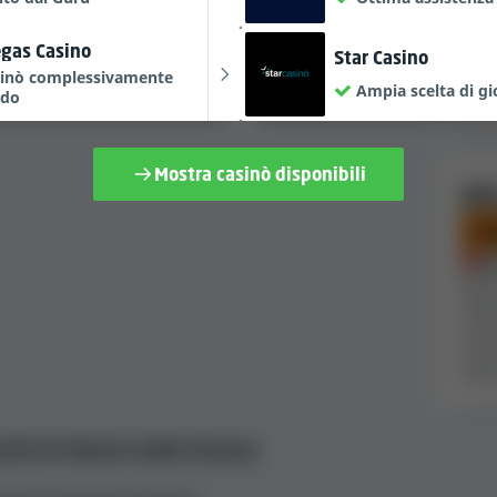
iteniamo ingiuste o apertamente penalizzanti: in certi casi, da
perc
ta corresponsione delle vincite ai giocatori.
pren
gas Casino
Star Casino
rego
inò complessivamente
nost
Ampia scelta di gi
orso della nostra procedura di revisione, non abbiamo tr
ido
zioni di YallaBet Casino
.
Mostra casinò disponibili
Alt
lami inviati dai giocatori su Yalla
Le
Ba
lami dei giocatori hanno un ruolo importante nella nostra m
Anch
no
importanti informazioni sui problemi riscontrati dai gio
influ
iscono
. Prendiamo in considerazione tutti i reclami inviati t
sulle
me a quelli provenienti da altre fonti, quando esaminiamo la
cont
rete 
amo trovato
un reclamo importante
su questo casinò. A c
nò
396 punti di penalità
. Puoi trovare altre informazioni sul
rità di rilascio delle licenze
gazioni sull'Indice di sicurezza".