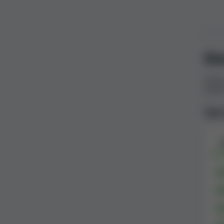
Lic
Gio
Yalla
base 
Esplor
popol
Yalla
Tipi 
Met
Yall
Bitco
Coin 
Molti
situa