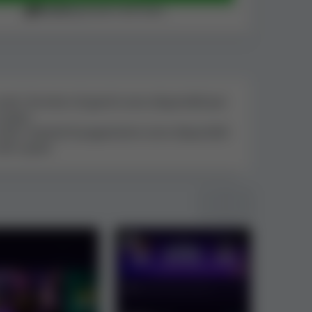
Accetta
giocatori dall'Italia
utti i fornitori di giochi sono disponibili per
i paesi
utti i metodi di pagamento sono disponibili
utti i paesi