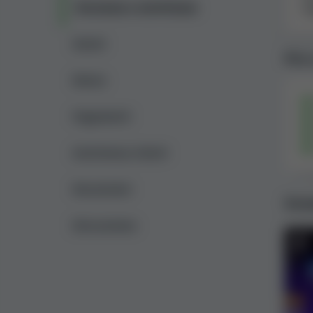
Sicurezza e correttezza
mi
Giochi
Pro 
Bonus
Pagamenti
Assistenza clienti
Recensioni
Scre
Discussione