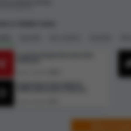
omore (Anjouan Gaming)
LSI-2024100258-FI2
laBet Casino: feedback degli uten
ami su YallaBet Casino
asino Guru,
gli utenti possono valutare e recensire i casi
ienze. In base a questo elementi, calcoliamo un feedback de
ti
(3)
Aperti
(0)
Non risolti
(1)
Risolti
(0)
Rifi
lente.
dicare dalle
8 recensioni degli utenti
per YallaBet Casino, i
Le vincite del giocatore sono state
confiscate.
. Puoi trovare le recensioni alla sezione
Recensioni degli u
686 €
Importo contestato:
Al giocatore è stata negata la
Nota:
è importante notare che le recensioni degli uten
verifica dell'account a causa di
qualità del casinò. Si pensi ad esempio ai casi in cui i 
restrizioni sui documenti.
incrementare il loro feedback utenti, oppure ai giocat
90 €
Importo contestato:
recensioni negative per intaccare la reputazione del c
filtrarle e calcolare un punteggio basato sul feedback
nonostante ciò, non includiamo il feedback degli utenti 
Invia un recla