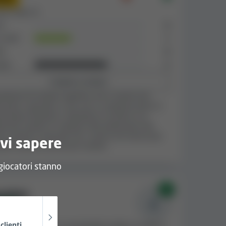
e dimensioni del casinò che il numero di reclami
ami totali:
3
o tra loro: i casinò più grandi tendono a ricevere
ti
0
isolti
1
ti
0
 alcuna blacklist rilevante. Se un casinò
tati
2
 può voler dire che si è comportato in modo
 mente questo fattore al momento di scegliere un
Esplora reclami
resenza di reclami significa che il casinò non
ta bene i giocatori o che non si comporta bene in
rminate situazioni. Valutiamo il numero e la
o ha totalizzato un
Indice di sicurezza pari a
età dei reclami in relazioni alle dimensioni del
pzione accettabile per alcuni giocatori, ma ci
nò, poiché è naturale che i casinò che hanno più
evi sapere
a tenere un comportamento corretto.
atori avranno anche più reclami.
 giocatori stanno
llaBet Casino
0x
cklist
eticolosamente i Termini e condizioni di
ne
&C di molti casinò, individuiamo delle clausole
clienti
n casinò appare in una blacklist valida, di solito è