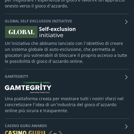
onesto verso il gioco d'azzardo.
GLOBAL SELF-EXCLUSION INITIATIVE
Un'iniziativa che abbiamo lanciato con l'obiettivo di creare
un sistema globale di auto-esclusione, che permetta ai
giocatori più vulnerabili di bloccare il proprio accesso a tutte
le possibilità di gioco d'azzardo online.
GAMTEGRITY
Una piattaforma creata per mostrare tutti i nostri sforzi nel
concretizzare l'idea di un'industria del gioco d'azzardo
online più sicura e trasparente.
CASINO GURU AWARDS