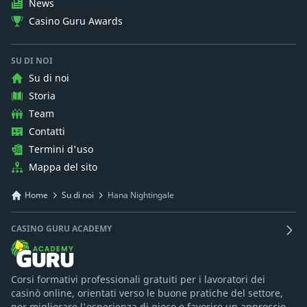
News
Casino Guru Awards
SU DI NOI
Su di noi
Storia
Team
Contatti
Termini d'uso
Mappa del sito
Home
Su di noi
Hana Nightingale
CASINO GURU ACADEMY
Corsi formativi professionali gratuiti per i lavoratori dei
casinò online, orientati verso le buone pratiche del settore,
per migliorare l'esperienza di gioco e favorire un approccio