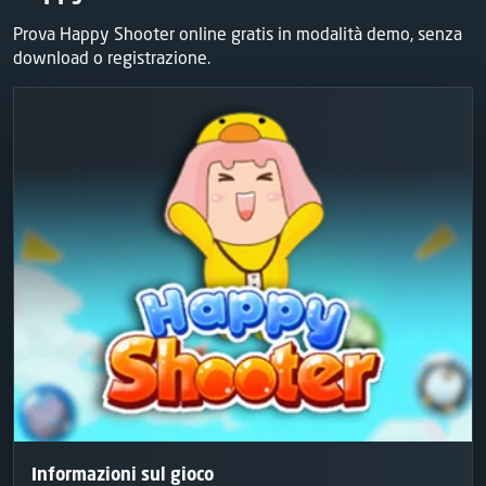
Prova Happy Shooter online gratis in modalità demo, senza
download o registrazione.
Informazioni sul gioco