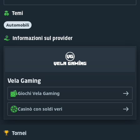
Temi
Automobili
Informazioni sul provider
Vela Gaming
Giochi Vela Gaming
Casinò con soldi veri
Tornei