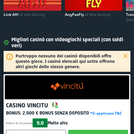
Link AH!
di Vela Gaming
AngPaoFly
di Vela Gaming
Trai
Gam
Migliori casinò con videogiochi speciali (con soldi
veri)
Purtroppo nessuno dei casinò disponibili offre
questo gioco. I casinò elencati qui sotto offrono
altri giochi dello stesso genere.
CASINO VINCITU
BONUS:
2.000 € BONUS SENZA DEPOSITO
*Si applicano T&C
9.0
Molto alto
Indice di sicurezza