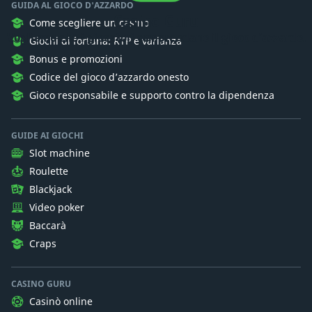
GUIDA AL GIOCO D'AZZARDO
Casino Guru
Come scegliere un casinò
Vogliamo che i giocatori comprendano il gioco d'azzardo.
Giochi di fortuna: RTP e varianza
Bonus e promozioni
Codice del gioco d’azzardo onesto
Gioco responsabile e supporto contro la dipendenza
GUIDE AI GIOCHI
Slot machine
Roulette
Blackjack
Video poker
Baccarà
Craps
CASINO GURU
Casinò online