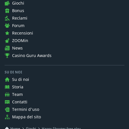
Giochi
Bonus
Reclami
Forum
Recensioni
ZOOMin
News
Casino Guru Awards
SU DI NOI
Su di noi
Storia
Team
Contatti
Termini d'uso
Mappa del sito
Home
Giochi
Happy Shooter free play