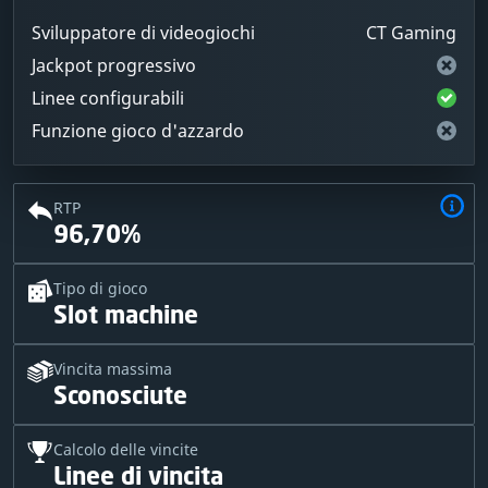
Sviluppatore di videogiochi
CT Gaming
Jackpot progressivo
Linee configurabili
Funzione gioco d'azzardo
RTP
96,70%
Tipo di gioco
Slot machine
Vincita massima
Sconosciute
Calcolo delle vincite
Linee di vincita