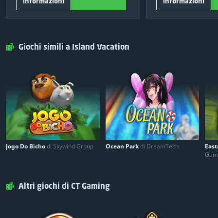
informazioni
informazioni
50 $
5
750
Totale spin gratuiti:
250
Tot
Gioca
Chiudi
Gioca
25 $
6
Pragmatic Play
Creatori:
Pragmatic Play
25 $
7
GRATIS
Partecipazione:
GRATIS
25 $
8
Giochi simili a Island Vacation
25 $
9
25 $
10
Jogo Do Bicho
di Skywind Group
Ocean Park
di DreamTech
East
Gam
Altri giochi di CT Gaming