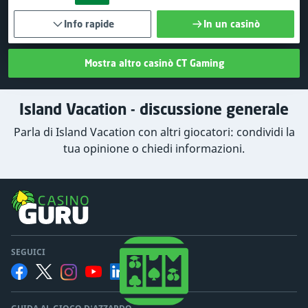
Info rapide
In un casinò
Mostra altro casinò CT Gaming
Island Vacation - discussione generale
Parla di Island Vacation con altri giocatori: condividi la
tua opinione o chiedi informazioni.
SEGUICI