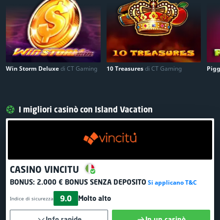
Win Storm Deluxe
di CT Gaming
10 Treasures
di CT Gaming
Pig
I migliori casinò con Island Vacation
CASINO VINCITU
BONUS:
2.000 € BONUS SENZA DEPOSITO
Si applicano T&C
9.0
Molto alto
Indice di sicurezza
Info rapide
In un casinò