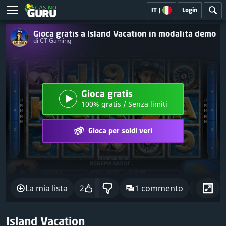
IT
|
Login
Gioca gratis a Island Vacation in modalità demo
di CT Gaming
Gioca gratis
100% gratis / Senza limiti
Gioca per soldi veri
La mia lista
2
1 commento
Cond
Island Vacation