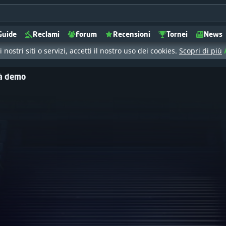
Guide
Reclami
Forum
Recensioni
Tornei
News
 nostri siti o servizi, accetti il nostro uso dei cookies.
Scopri di più
tà demo