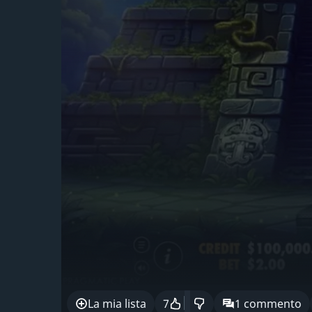
La mia lista
7
1 commento