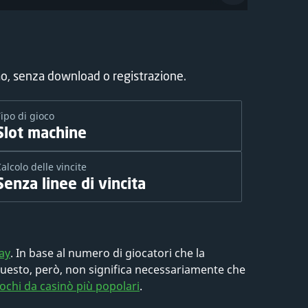
mo, senza download o registrazione.
ipo di gioco
Slot machine
alcolo delle vincite
Senza linee di vincita
ay
. In base al numero di giocatori che la
uesto, però, non significa necessariamente che
iochi da casinò più popolari
.