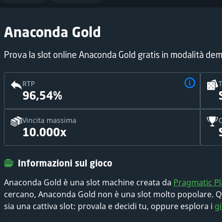
Anaconda Gold
Prova la slot online Anaconda Gold gratis in modalità de
RTP
T
96,54%
Vincita massima
C
10.000x
Informazioni sul gioco
Anaconda Gold è una slot machine creata da
Pragmatic Pl
cercano, Anaconda Gold non è una slot molto popolare. Q
sia una cattiva slot: provala e decidi tu, oppure esplora i
g