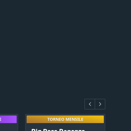
E
TORNEO MENSILE
Sbloccalo giocando in altri
E
TORNEO MENSILE
tornei e condividendo i
PREMI
Esclusivo