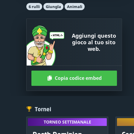
6 rulli
Giungla
Animali
Aggiungi questo
gioco al tuo sito
web.
Copia codice embed
Tornei
TORNEO SETTIMANALE
TORNEO SETTIMANALE
PREMI
00
:
12
:
24
25