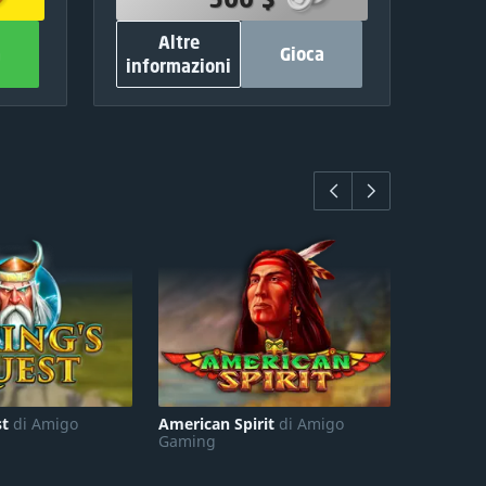
2
150 $
2
30 $
Altre
a
Gioca
3
50 $
3
20 $
informazioni
info
30 $
4
ALTRE INFORMAZIONI
20 $
5
tuiti:
500
Totale spin gratuiti:
250
di
Gioca
Chiudi
atori:
Pragmatic Play
Creatori:
Pragm
zione:
Condividi e Gioca
Partecipazione:
GRAT
st
di Amigo
American Spirit
di Amigo
Imperial
Gaming