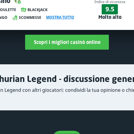
sino
Indice di sicurezza
9.5
OULETTE
BLACKJACK
Molto alto
MOSTRA TUTTO
NGO
SCOMMESSE
Scopri i migliori casinò online
hurian Legend - discussione gene
an Legend con altri giocatori: condividi la tua opinione o chi