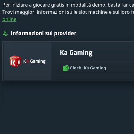
Per iniziare a giocare gratis in modalità demo, basta far ca
Trovi maggiori informazioni sulle slot machine e sul loro
online
.
Informazioni sul provider
Ka Gaming
Giochi Ka Gaming