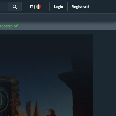
IT
|
Login
Registrati
Accetto