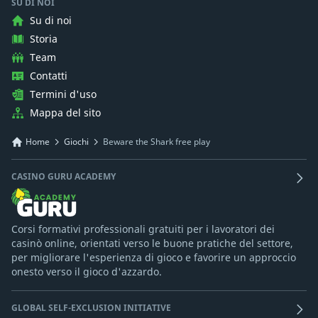
SU DI NOI
Su di noi
Storia
Team
Contatti
Termini d'uso
Mappa del sito
Home
Giochi
Beware the Shark free play
CASINO GURU ACADEMY
Corsi formativi professionali gratuiti per i lavoratori dei
casinò online, orientati verso le buone pratiche del settore,
per migliorare l'esperienza di gioco e favorire un approccio
onesto verso il gioco d'azzardo.
GLOBAL SELF-EXCLUSION INITIATIVE