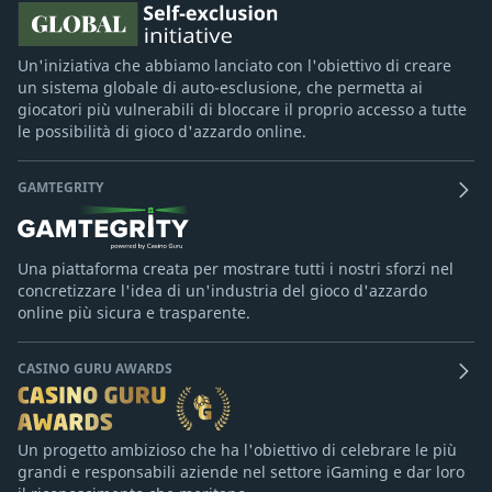
Un'iniziativa che abbiamo lanciato con l'obiettivo di creare
un sistema globale di auto-esclusione, che permetta ai
giocatori più vulnerabili di bloccare il proprio accesso a tutte
le possibilità di gioco d'azzardo online.
GAMTEGRITY
Una piattaforma creata per mostrare tutti i nostri sforzi nel
concretizzare l'idea di un'industria del gioco d'azzardo
online più sicura e trasparente.
CASINO GURU AWARDS
Un progetto ambizioso che ha l'obiettivo di celebrare le più
grandi e responsabili aziende nel settore iGaming e dar loro