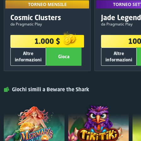
TORNEO MENSILE
TORNEO SET
TORNEO MENSILE
TORNEO SET
PREMI
PRE
Cosmic Clusters
Jade Legend
23
:
19
:
14
02
:
19
:
14
1.000 $
100
da Pragmatic Play
da Pragmatic Play
380 $
1
50 $
250 $
2
30 $
1.000 $
100
120 $
3
20 $
Altre
Altre
75 $
4
ALTRE INFORMAZIONI
Gioca
ALTRE INFO
informazioni
informazioni
50 $
5
750
Totale spin gratuiti:
250
Tot
Gioca
Chiudi
Gioca
25 $
6
Pragmatic Play
Creatori:
Pragmatic Play
25 $
7
GRATIS
Partecipazione:
GRATIS
25 $
8
Giochi simili a Beware the Shark
25 $
9
25 $
10