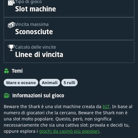
Tipo di gioco
Slot machine
Vincita massima
Sconosciute
Calcolo delle vincite
Linee di vincita
Temi
Mare e oceano
Animali
5 rulli
Informazioni sul gioco
Beware the Shark è una slot machine creata da
IGT
. In base al
numero di giocatori che la cercano, Beware the Shark non è
una slot molto popolare. Questo, però, non significa
necessariamente che sia una cattiva slot: provala e decidi tu,
oppure esplora i
giochi da casinò più popolari
.