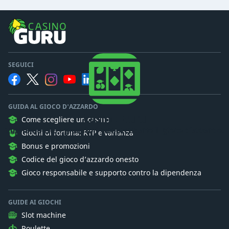
SEGUICI
GUIDA AL GIOCO D'AZZARDO
Casino Guru
Come scegliere un casinò
Vogliamo che i giocatori comprendano il gioco d'azzardo.
Giochi di fortuna: RTP e varianza
Bonus e promozioni
Codice del gioco d’azzardo onesto
Gioco responsabile e supporto contro la dipendenza
GUIDE AI GIOCHI
Slot machine
Roulette