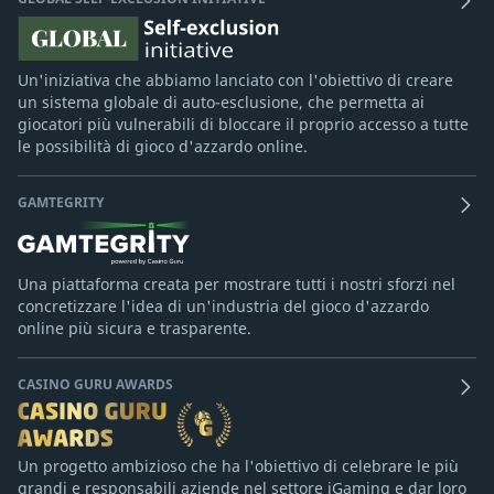
Un'iniziativa che abbiamo lanciato con l'obiettivo di creare
un sistema globale di auto-esclusione, che permetta ai
giocatori più vulnerabili di bloccare il proprio accesso a tutte
le possibilità di gioco d'azzardo online.
GAMTEGRITY
Una piattaforma creata per mostrare tutti i nostri sforzi nel
concretizzare l'idea di un'industria del gioco d'azzardo
online più sicura e trasparente.
CASINO GURU AWARDS
Un progetto ambizioso che ha l'obiettivo di celebrare le più
grandi e responsabili aziende nel settore iGaming e dar loro