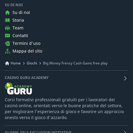
SU DI NOI
Su di noi
Storia
Team
Contatti
Termini d'uso
Mappa del sito
Home
Giochi
Big Money Frenzy Cash Gains free play
CASINO GURU ACADEMY
Corsi formativi professionali gratuiti per i lavoratori dei
casinò online, orientati verso le buone pratiche del settore,
per migliorare l'esperienza di gioco e favorire un approccio
onesto verso il gioco d'azzardo.
GLOBAL SELF-EXCLUSION INITIATIVE