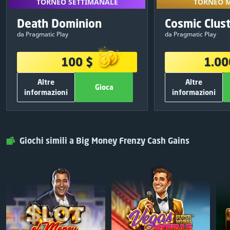
TORNEO SETTIMANALE
TORNEO M
PREMI
PRE
Death Dominion
Cosmic Clus
00
:
05
:
15
25
:
05
:
15
100 $
1.00
da Pragmatic Play
da Pragmatic Play
50 $
1
380 $
30 $
2
250 $
100 $
1.00
20 $
3
120 $
Altre
Altre
75 $
ALTRE INFORMAZIONI
Gioca
ALTRE INFO
informazioni
informazioni
50 $
250
Totale spin gratuiti:
750
Tot
Gioca
Chiudi
Gioca
25 $
Pragmatic Play
Creatori:
Pragmatic Play
25 $
GRATIS
Partecipazione:
GRATIS
25 $
Giochi simili a Big Money Frenzy Cash Gains
25 $
25 $