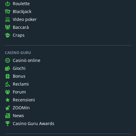
Roulette
Blackjack
Video poker
Baccarà
Craps
CASINO GURU
Casinò online
Giochi
Bonus
Reclami
Forum
Recensioni
ZOOMin
News
Casino Guru Awards