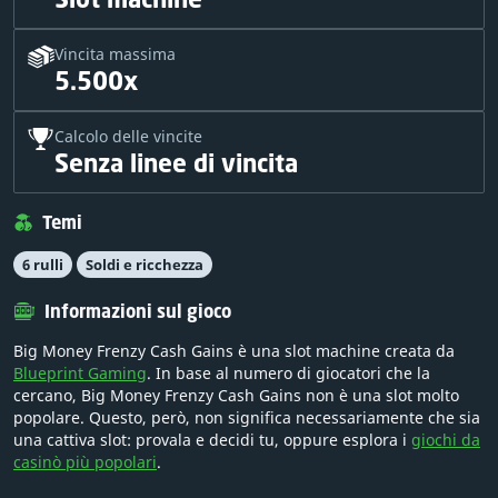
Vincita massima
5.500x
Calcolo delle vincite
Senza linee di vincita
Temi
6 rulli
Soldi e ricchezza
Informazioni sul gioco
Big Money Frenzy Cash Gains è una slot machine creata da
Blueprint Gaming
. In base al numero di giocatori che la
cercano, Big Money Frenzy Cash Gains non è una slot molto
popolare. Questo, però, non significa necessariamente che sia
una cattiva slot: provala e decidi tu, oppure esplora i
giochi da
casinò più popolari
.