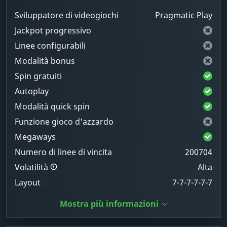
Sviluppatore di videogiochi
Pragmatic Play
Jackpot progressivo
Linee configurabili
Modalità bonus
Spin gratuiti
Autoplay
Modalità quick spin
Funzione gioco d'azzardo
Megaways
Numero di linee di vincita
200704
Volatilità
Alta
Layout
7-7-7-7-7-7
Mostra più informazioni