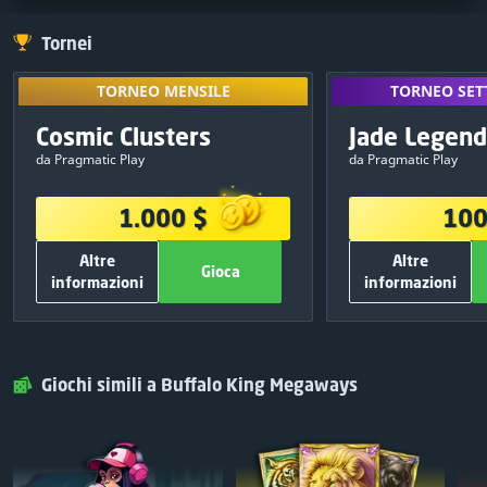
Tornei
TORNEO MENSILE
TORNEO SET
TORNEO MENSILE
TORNEO SET
PREMI
PRE
Cosmic Clusters
Jade Legend
23
:
16
:
55
02
:
16
:
55
1.000 $
100
da Pragmatic Play
da Pragmatic Play
380 $
1
50 $
250 $
2
30 $
1.000 $
100
120 $
3
20 $
Altre
Altre
75 $
4
ALTRE INFORMAZIONI
Gioca
ALTRE INFO
informazioni
informazioni
50 $
5
750
Totale spin gratuiti:
250
Tot
Gioca
Chiudi
Gioca
25 $
6
Pragmatic Play
Creatori:
Pragmatic Play
25 $
7
GRATIS
Partecipazione:
GRATIS
25 $
8
Giochi simili a Buffalo King Megaways
25 $
9
25 $
10