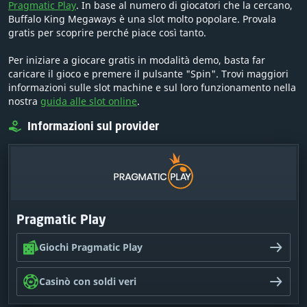
Pragmatic Play
. In base al numero di giocatori che la cercano,
Buffalo King Megaways è una slot molto popolare. Provala
gratis per scoprire perché piace così tanto.
Per iniziare a giocare gratis in modalità demo, basta far
caricare il gioco e premere il pulsante "Spin". Trovi maggiori
informazioni sulle slot machine e sul loro funzionamento nella
nostra
guida alle slot online
.
Informazioni sul provider
Pragmatic Play
Giochi Pragmatic Play
Casinò con soldi veri