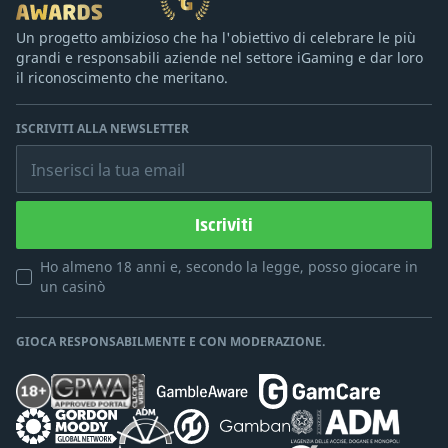
Un progetto ambizioso che ha l'obiettivo di celebrare le più
grandi e responsabili aziende nel settore iGaming e dar loro
il riconoscimento che meritano.
ISCRIVITI ALLA NEWSLETTER
Inserisci la tua email
Iscriviti
Ho almeno 18 anni e, secondo la legge, posso giocare in
un casinò
GIOCA RESPONSABILMENTE E CON MODERAZIONE.