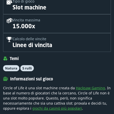
Tipo di gioco
Slot machine
Vincita massima
15.000x
Calcolo delle vincite
Linee di vincita
Temi
Natura
5 rulli
Informazioni sul gioco
Circle of Life è una slot machine creata da
Hacksaw Gaming
. In
base al numero di giocatori che la cercano, Circle of Life non è
una slot molto popolare. Questo, però, non significa
necessariamente che sia una cattiva slot: provala e decidi tu,
oppure esplora i
giochi da casinò più popolari
.