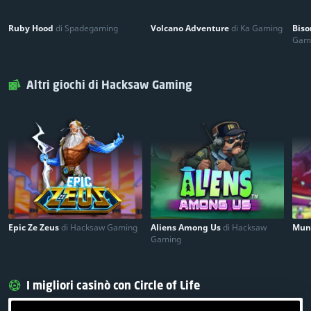
Ruby Hood
di Spadegaming
Volcano Adventure
di Ka Gaming
Bis
Gam
Altri giochi di Hacksaw Gaming
Epic Ze Zeus
di Hacksaw Gaming
Aliens Among Us
di Hacksaw
Mun
Gaming
I migliori casinò con Circle of Life