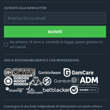
ISCRIVITI ALLA NEWSLETTER
Inserisci la tua email
Iscriviti
Ho almeno 18 anni e, secondo la legge, posso giocare in
un casinò
GIOCA RESPONSABILMENTE E CON MODERAZIONE.
Casino.guru è una fonte indipendente di informazioni sui casinò online e