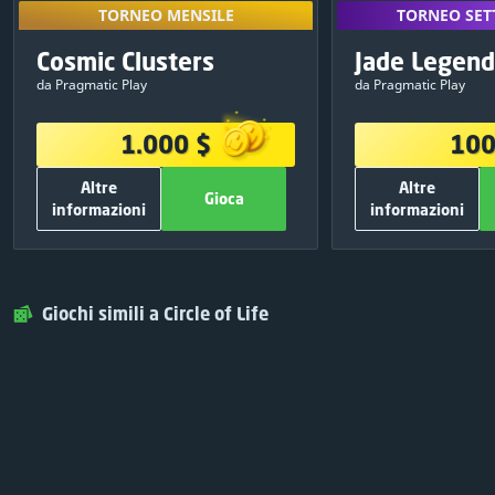
TORNEO MENSILE
TORNEO SET
TORNEO MENSILE
TORNEO SET
PREMI
PRE
Cosmic Clusters
Jade Legend
21
:
13
:
45
00
:
13
:
45
1.000 $
100
da Pragmatic Play
da Pragmatic Play
380 $
1
50 $
250 $
2
30 $
1.000 $
100
120 $
3
20 $
Altre
Altre
75 $
4
ALTRE INFORMAZIONI
Gioca
ALTRE INFO
informazioni
informazioni
50 $
5
750
Totale spin gratuiti:
250
Tot
Gioca
Chiudi
Gioca
25 $
6
Pragmatic Play
Creatori:
Pragmatic Play
25 $
7
GRATIS
Partecipazione:
GRATIS
25 $
8
Giochi simili a Circle of Life
25 $
9
25 $
10