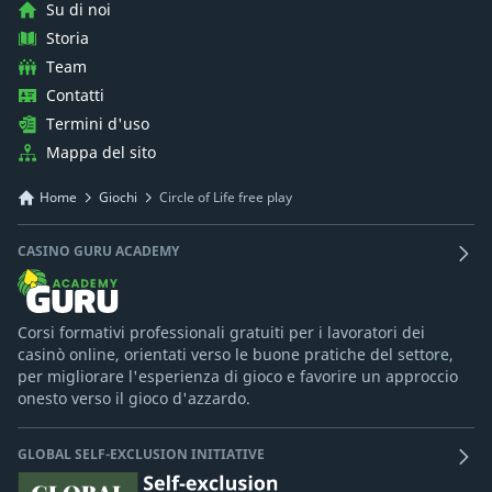
Su di noi
Storia
Team
Contatti
Termini d'uso
Mappa del sito
Home
Giochi
Circle of Life free play
CASINO GURU ACADEMY
Corsi formativi professionali gratuiti per i lavoratori dei
casinò online, orientati verso le buone pratiche del settore,
per migliorare l'esperienza di gioco e favorire un approccio
onesto verso il gioco d'azzardo.
GLOBAL SELF-EXCLUSION INITIATIVE