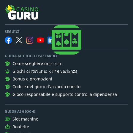
SEGUICI
GUIDA AL GIOCO D'AZZARDO
Casino Guru
Come scegliere un casinò
Vogliamo che i giocatori comprendano il gioco d'azzardo.
Giochi di fortuna: RTP e varianza
Bonus e promozioni
Codice del gioco d’azzardo onesto
Gioco responsabile e supporto contro la dipendenza
GUIDE AI GIOCHI
Slot machine
Roulette