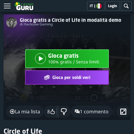
IT
|
Login
Gioca gratis a Circle of Life in modalità demo
di Hacksaw Gaming
Gioca gratis
100% gratis / Senza limiti
Gioca per soldi veri
La mia lista
8
1 commento
Cond
Circle of Life