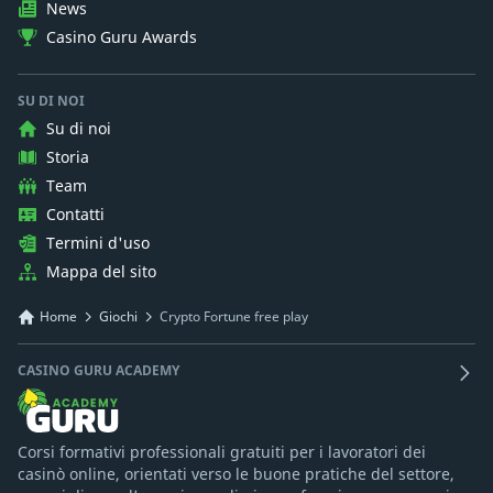
News
Casino Guru Awards
SU DI NOI
Su di noi
Storia
Team
Contatti
Termini d'uso
Mappa del sito
Home
Giochi
Crypto Fortune free play
CASINO GURU ACADEMY
Corsi formativi professionali gratuiti per i lavoratori dei
casinò online, orientati verso le buone pratiche del settore,