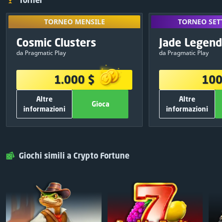
Tornei
TORNEO MENSILE
TORNEO SET
TORNEO MENSILE
TORNEO SET
PREMI
PRE
Cosmic Clusters
Jade Legend
24
:
18
:
39
03
:
18
:
39
1.000 $
100
da Pragmatic Play
da Pragmatic Play
380 $
1
50 $
250 $
2
30 $
1.000 $
100
120 $
3
20 $
Altre
Altre
75 $
4
ALTRE INFORMAZIONI
Gioca
ALTRE INFO
informazioni
informazioni
50 $
5
750
Totale spin gratuiti:
250
Tot
Gioca
Chiudi
Gioca
25 $
6
Pragmatic Play
Creatori:
Pragmatic Play
25 $
7
GRATIS
Partecipazione:
GRATIS
25 $
8
Giochi simili a Crypto Fortune
25 $
9
25 $
10