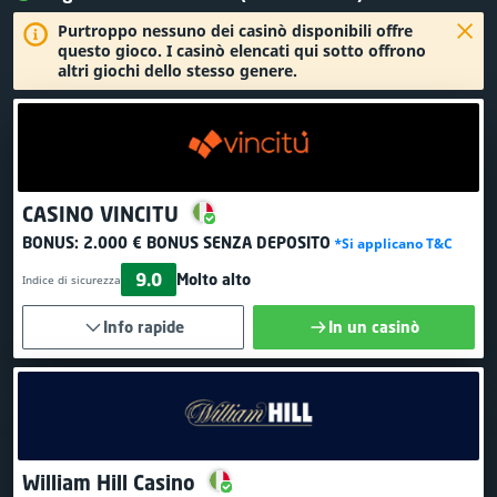
Purtroppo nessuno dei casinò disponibili offre
questo gioco. I casinò elencati qui sotto offrono
altri giochi dello stesso genere.
CASINO VINCITU
BONUS:
2.000 € BONUS SENZA DEPOSITO
*Si applicano T&C
9.0
Molto alto
Indice di sicurezza
Info rapide
In un casinò
William Hill Casino