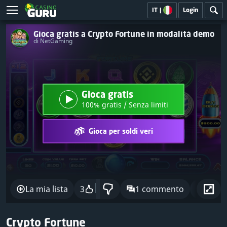
IT
|
Login
Gioca gratis a Crypto Fortune in modalità demo
di NetGaming
Gioca gratis
100% gratis / Senza limiti
Gioca per soldi veri
La mia lista
3
1 commento
Cond
Crypto Fortune