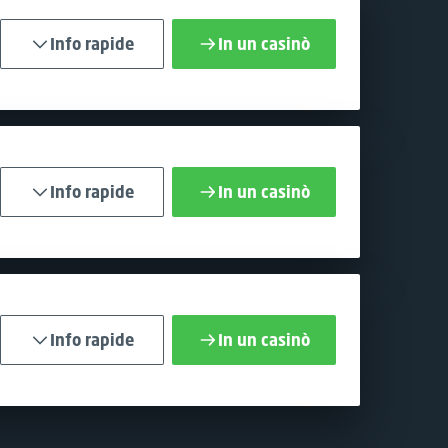
Info rapide
In un casinò
Info rapide
In un casinò
Info rapide
In un casinò