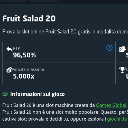
Fruit Salad 20
Prova la slot online Fruit Salad 20 gratis in modalità de
RTP
T
96,50%
Vincita massima
C
5.000x
Informazioni sul gioco
Fruit Salad 20 è una slot machine creata da
Games Global
Fruit Salad 20 non è una slot molto popolare. Questo, per
cattiva slot: provala e decidi tu, oppure esplora i
giochi da