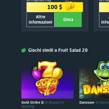
100 $
da Pragmatic Play
da Pra
100 $
50 $
1
380 $
30 $
2
250 $
Altre
Gioca
20 $
3
120 $
informazioni
inf
75 $
ALTRE INFORMAZIONI
50 $
250
Totale spin gratuiti:
750
Gioca
Chiudi
25 $
Pragmatic Play
Creatori:
Pragm
25 $
GRATIS
Partecipazione:
GRAT
Giochi simili a Fruit Salad 20
25 $
25 $
25 $
Gold Strike II
di Blueprint
Danssser
di Mann
Gaming