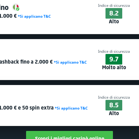
sino
Indice di sicurezza
8.2
1.000 €
*Si applicano T&C
Alto
Indice di sicurezza
9.7
ashback
fino a 2.000 €
*Si applicano T&C
Molto alto
Indice di sicurezza
8.5
1.000 €
e 50 spin extra
*Si applicano T&C
Alto
Scopri i migliori casinò online