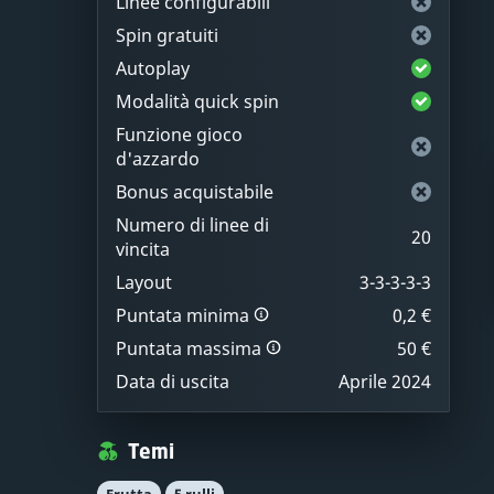
Linee configurabili
Spin gratuiti
Autoplay
Modalità quick spin
Funzione gioco
d'azzardo
Bonus acquistabile
Numero di linee di
20
vincita
Layout
3-3-3-3-3
Puntata minima
0,2 €
Puntata massima
50 €
Data di uscita
Aprile 2024
Temi
Frutta
5 rulli