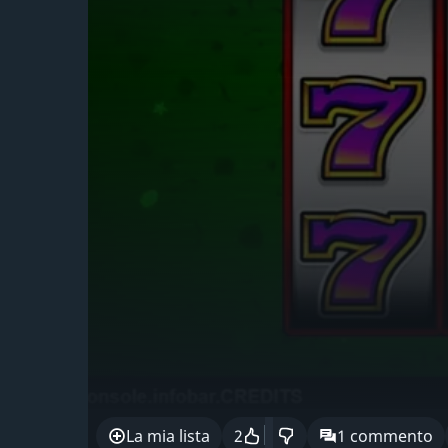
La mia lista
2
1 commento