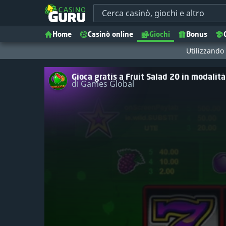
Home
Casinò online
Giochi
Bonus
Utilizzando i
Gioca gratis a Fruit Salad 20 in modalit
di Games Global