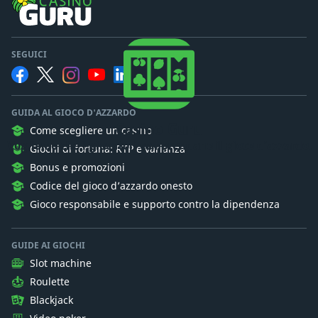
SEGUICI
GUIDA AL GIOCO D'AZZARDO
Casino Guru
Come scegliere un casinò
Vogliamo che i giocatori comprendano il gioco d'azzardo.
Giochi di fortuna: RTP e varianza
Bonus e promozioni
Codice del gioco d’azzardo onesto
Gioco responsabile e supporto contro la dipendenza
GUIDE AI GIOCHI
Slot machine
Roulette
Blackjack