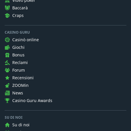
Video poker
Baccarà
Craps
CASINO GURU
Casinò online
Giochi
Bonus
Reclami
Forum
Recensioni
ZOOMin
News
Casino Guru Awards
SU DI NOI
Su di noi