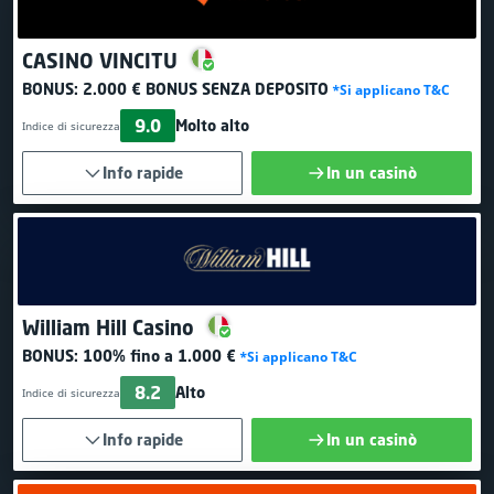
CASINO VINCITU
BONUS:
2.000 € BONUS SENZA DEPOSITO
*Si applicano T&C
9.0
Molto alto
Indice di sicurezza
Info rapide
In un casinò
William Hill Casino
BONUS:
100% fino a 1.000 €
*Si applicano T&C
8.2
Alto
Indice di sicurezza
Info rapide
In un casinò