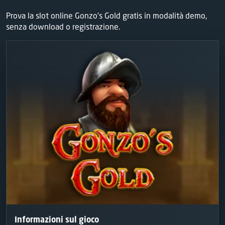
Prova la slot online Gonzo's Gold gratis in modalità demo,
senza download o registrazione.
Informazioni sul gioco