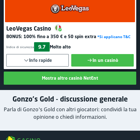
LeoVegas Casino
BONUS:
100% fino a 350 €
e 50 spin extra
*Si applicano T&C
9.7
Molto alto
Indice di sicurezza
Info rapide
In un casinò
Mostra altro casinò NetEnt
Gonzo's Gold - discussione generale
Parla di Gonzo's Gold con altri giocatori: condividi la tua
opinione o chiedi informazioni.