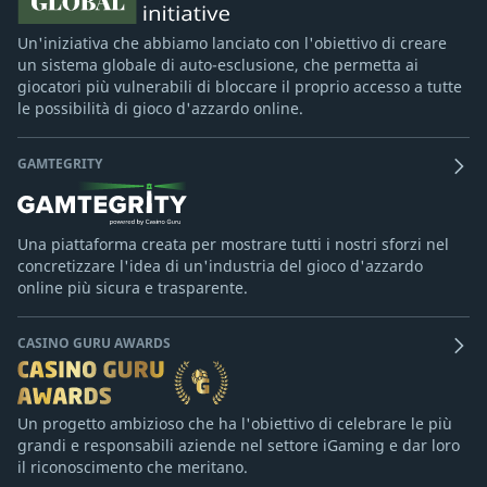
Un'iniziativa che abbiamo lanciato con l'obiettivo di creare
un sistema globale di auto-esclusione, che permetta ai
giocatori più vulnerabili di bloccare il proprio accesso a tutte
le possibilità di gioco d'azzardo online.
GAMTEGRITY
Una piattaforma creata per mostrare tutti i nostri sforzi nel
concretizzare l'idea di un'industria del gioco d'azzardo
online più sicura e trasparente.
CASINO GURU AWARDS
Un progetto ambizioso che ha l'obiettivo di celebrare le più
grandi e responsabili aziende nel settore iGaming e dar loro
il riconoscimento che meritano.