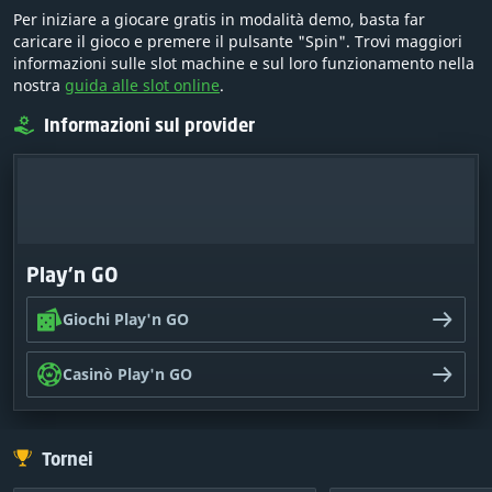
Per iniziare a giocare gratis in modalità demo, basta far
caricare il gioco e premere il pulsante "Spin". Trovi maggiori
informazioni sulle slot machine e sul loro funzionamento nella
nostra
guida alle slot online
.
Informazioni sul provider
Play'n GO
Giochi Play'n GO
Casinò Play'n GO
Tornei