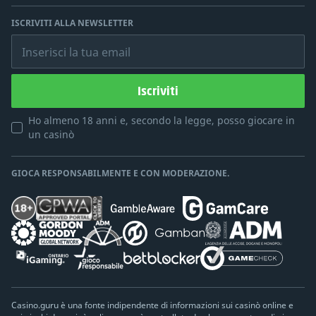
ISCRIVITI ALLA NEWSLETTER
Inserisci la tua email
Iscriviti
Ho almeno 18 anni e, secondo la legge, posso giocare in
un casinò
GIOCA RESPONSABILMENTE E CON MODERAZIONE.
Casino.guru è una fonte indipendente di informazioni sui casinò online e