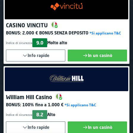
CASINO VINCITU
BONUS:
2.000 € BONUS SENZA DEPOSITO
*Si applicano T&C
9.0
Molto alto
Indice di sicurezza
Info rapide
In un casinò
William Hill Casino
BONUS:
100% fino a 1.000 €
*Si applicano T&C
8.2
Alto
Indice di sicurezza
Info rapide
In un casinò