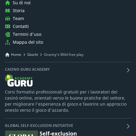
Su di noi
Storia
Team
Contatti
Termini d'uso
Mappa del sito
Home
Giochi
Granny's Wild free play
CASINO GURU ACADEMY
Corsi formativi professionali gratuiti per i lavoratori dei
casinò online, orientati verso le buone pratiche del settore,
per migliorare l'esperienza di gioco e favorire un approccio
onesto verso il gioco d'azzardo.
GLOBAL SELF-EXCLUSION INITIATIVE