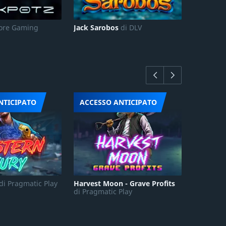
Core Gaming
Jack Sarobos
di DLV
Bells Bo
games
NTICIPATO
ACCESSO ANTICIPATO
di Pragmatic Play
Harvest Moon - Grave Profits
Super Pe
di Pragmatic Play
Play