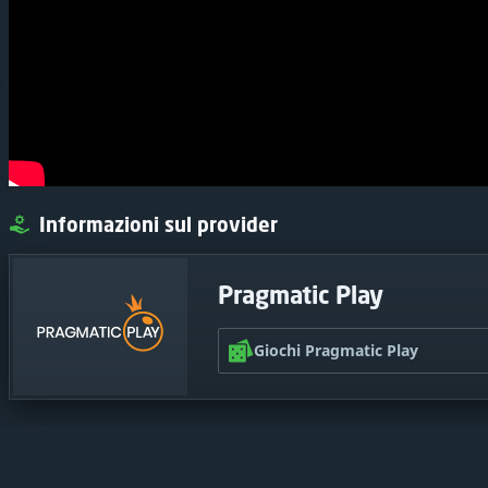
Informazioni sul provider
Pragmatic Play
Giochi Pragmatic Play