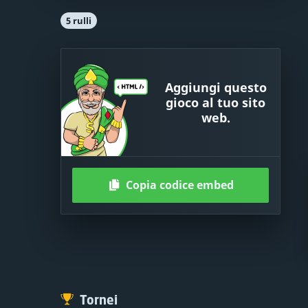
5 rulli
Aggiungi questo
gioco al tuo sito
web.
Copia codice embed
Tornei