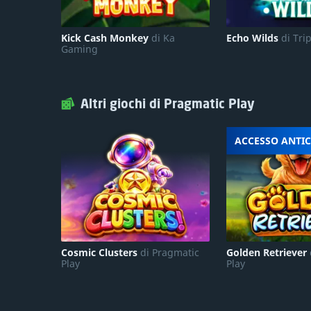
Kick Cash Monkey
di Ka
Echo Wilds
di Tri
Gaming
Altri giochi di Pragmatic Play
ACCESSO ANTI
Cosmic Clusters
di Pragmatic
Golden Retriever
Play
Play