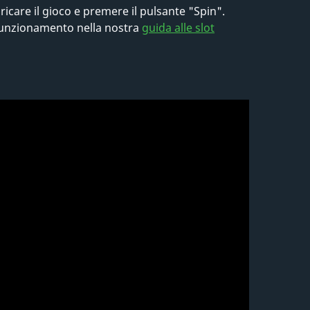
ricare il gioco e premere il pulsante "Spin".
 funzionamento nella nostra
guida alle slot