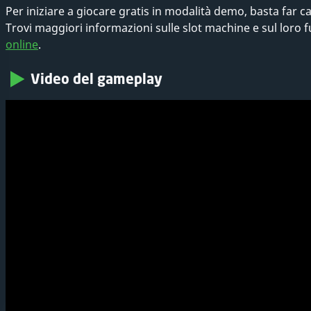
Per iniziare a giocare gratis in modalità demo, basta far ca
Trovi maggiori informazioni sulle slot machine e sul loro
online
.
Video del gameplay