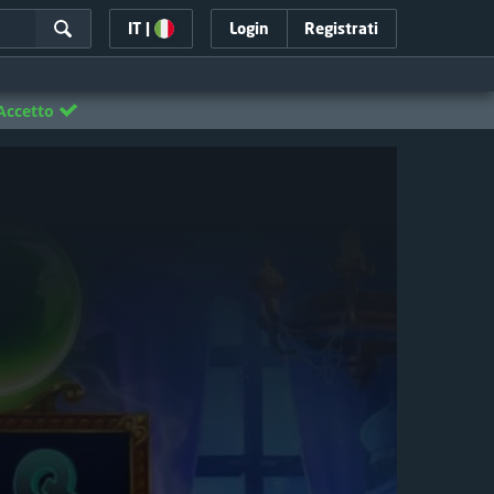
IT
|
Login
Registrati
Accetto