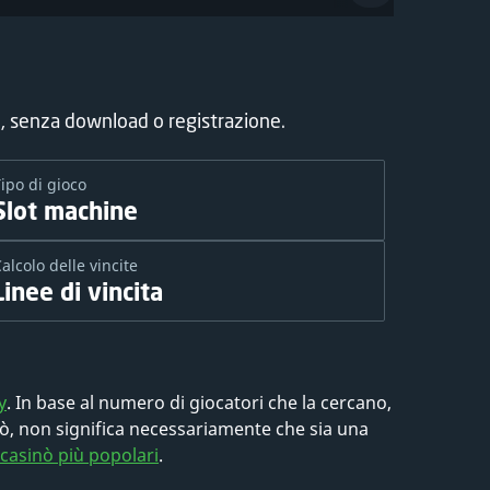
o, senza download o registrazione.
ipo di gioco
Slot machine
alcolo delle vincite
Linee di vincita
y
. In base al numero di giocatori che la cercano,
ò, non significa necessariamente che sia una
 casinò più popolari
.