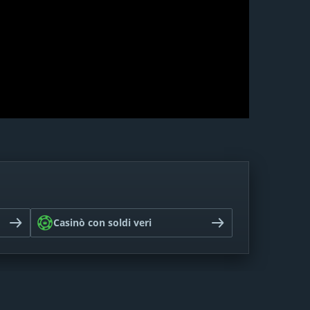
Casinò con soldi veri