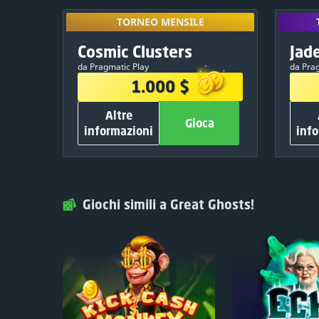
TORNEO MENSILE
TORNEO MENSILE
PREMI
Cosmic Clusters
Jad
24
:
00
:
52
03
1.000 $
da Pragmatic Play
da Pra
1.000 $
380 $
1
50 $
250 $
2
30 $
Altre
Gioca
120 $
3
20 $
informazioni
inf
75 $
4
ALTRE INFORMAZIONI
50 $
5
750
Totale spin gratuiti:
250
Gioca
Chiudi
25 $
6
Pragmatic Play
Creatori:
Pragm
25 $
7
Giochi simili a Great Ghosts!
GRATIS
Partecipazione:
GRAT
25 $
8
25 $
9
25 $
10