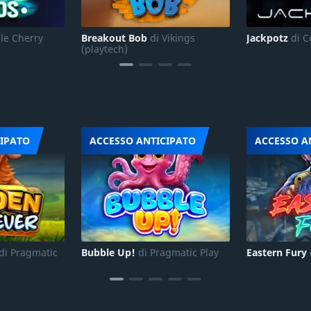
ple Cherry
Breakout Bob
di Vikings
Jackpotz
di 
(playtech)
CIPATO
ACCESSO ANTICIPATO
ACCESSO A
di Pragmatic
Bubble Up!
di Pragmatic Play
Eastern Fury