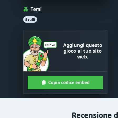
Temi
5 rulli
Aggiungi questo
gioco al tuo sito
web.
Copia codice embed
Recensione d