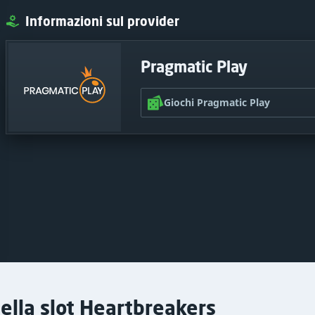
Informazioni sul provider
Pragmatic Play
Giochi Pragmatic Play
ella slot Heartbreakers