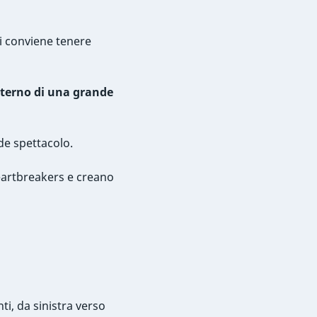
ui conviene tenere
interno di una grande
de spettacolo.
Heartbreakers e creano
ti, da sinistra verso