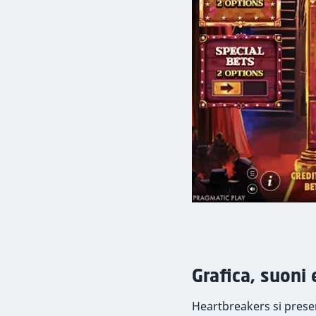
Grafica, suoni
Heartbreakers si pres