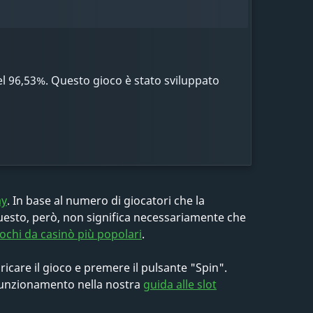
l 96,53%. Questo gioco è stato sviluppato
ay
. In base al numero di giocatori che la
esto, però, non significa necessariamente che
iochi da casinò più popolari
.
ricare il gioco e premere il pulsante "Spin".
 funzionamento nella nostra
guida alle slot