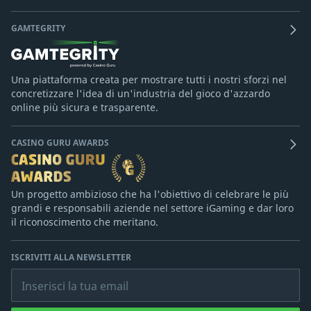
GAMTEGRITY
Una piattaforma creata per mostrare tutti i nostri sforzi nel
concretizzare l'idea di un'industria del gioco d'azzardo
online più sicura e trasparente.
CASINO GURU AWARDS
Un progetto ambizioso che ha l'obiettivo di celebrare le più
grandi e responsabili aziende nel settore iGaming e dar loro
il riconoscimento che meritano.
ISCRIVITI ALLA NEWSLETTER
Inserisci la tua email