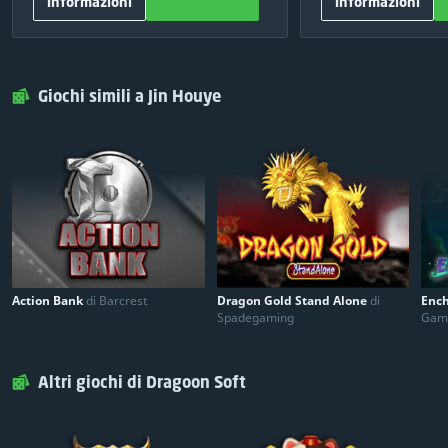
informazioni
informazioni
50 $
250
Totale spin gratuiti:
750
Tot
Gioca
Chiudi
Gioca
25 $
Pragmatic Play
Creatori:
Pragmatic Play
25 $
GRATIS
Partecipazione:
GRATIS
25 $
Giochi simili a Jin Houye
25 $
25 $
Action Bank
di Barcrest
Dragon Gold Stand Alone
di
Ench
Spadegaming
Gam
Altri giochi di Dragoon Soft