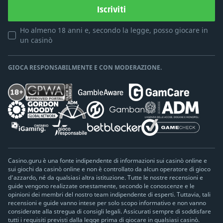
Iscriviti
Ho almeno 18 anni e, secondo la legge, posso giocare in
un casinò
GIOCA RESPONSABILMENTE E CON MODERAZIONE.
Casino.guru è una fonte indipendente di informazioni sui casinò online e
sui giochi da casinò online e non è controllato da alcun operatore di gioco
d’azzardo, né da qualsiasi altra istituzione. Tutte le nostre recensioni e
guide vengono realizzate onestamente, secondo le conoscenze e le
opinioni dei membri del nostro team indipendente di esperti. Tuttavia, tali
recensioni e guide vanno intese per solo scopo informativo e non vanno
considerate alla stregua di consigli legali. Assicurati sempre di soddisfare
tutti i requisiti previsti dalla legge prima di giocare in qualsiasi casinò.