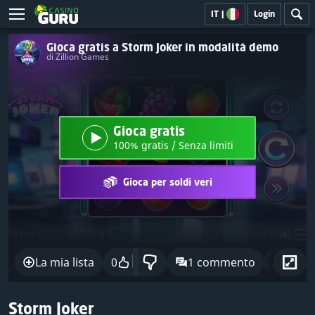
IT
|
Login
Gioca gratis a Storm Joker in modalità demo
di Zillion Games
Gioca gratis
100% gratis / Senza limiti
Gioca per soldi veri
La mia lista
0
1 commento
Cond
Storm Joker