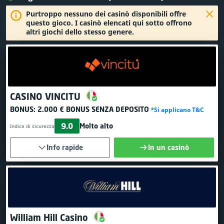
Purtroppo nessuno dei casinò disponibili offre
questo gioco. I casinò elencati qui sotto offrono
altri giochi dello stesso genere.
CASINO VINCITU
BONUS:
2.000 € BONUS SENZA DEPOSITO
*Si applicano T&C
9.0
Molto alto
Indice di sicurezza
Info rapide
In un casinò
William Hill Casino