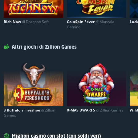
Rich Now
di Dragoon Soft
CoinSpin Fever
di Mancala
Luc
Gaming
Altri giochi di Zillion Games
3 Buffalo's Fireshoe
di Zillion
X-MAS DWARFS
di Zillion Games
Wil
Games
Migliori casinò con slot (con soldi veri)