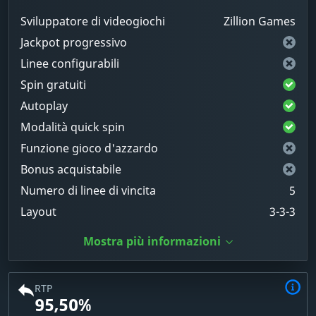
Sviluppatore di videogiochi
Zillion Games
Jackpot progressivo
Linee configurabili
Spin gratuiti
Autoplay
Modalità quick spin
Funzione gioco d'azzardo
Bonus acquistabile
Numero di linee di vincita
5
Layout
3-3-3
Mostra più informazioni
RTP
95,50%