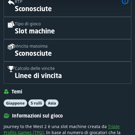
RTP
Sconosciute
Tipo di gioco
Slot machine
Vincita massima
Sconosciute
Calcolo delle vincite
Linee di vincita
Temi
Giappone
5 rulli
Asia
Informazioni sul gioco
Journey to the West 2 è una slot machine creata da
Triple
Profits Games (TPG)
. In base al numero di giocatori che la