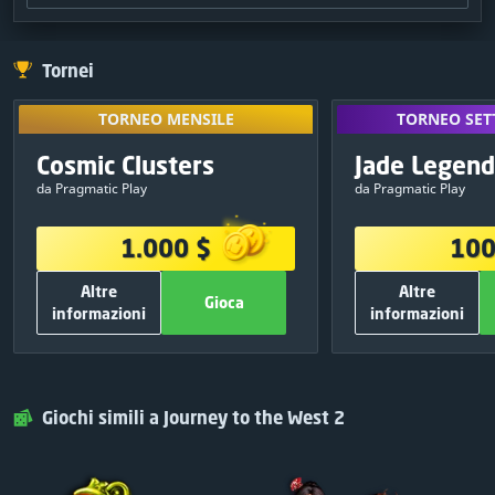
Tornei
TORNEO MENSILE
TORNEO SET
TORNEO MENSILE
TORNEO SET
PREMI
PRE
Cosmic Clusters
Jade Legend
24
:
08
:
51
03
:
08
:
51
1.000 $
100
da Pragmatic Play
da Pragmatic Play
380 $
1
50 $
250 $
2
30 $
1.000 $
100
120 $
3
20 $
Altre
Altre
75 $
4
ALTRE INFORMAZIONI
Gioca
ALTRE INFO
informazioni
informazioni
50 $
5
750
Totale spin gratuiti:
250
Tot
Gioca
Chiudi
Gioca
25 $
6
Pragmatic Play
Creatori:
Pragmatic Play
25 $
7
GRATIS
Partecipazione:
GRATIS
25 $
8
Giochi simili a Journey to the West 2
25 $
9
25 $
10