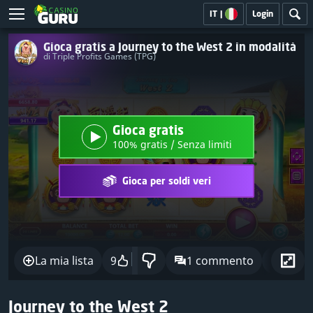
IT
|
Login
Gioca gratis a Journey to the West 2 in modalità d
di Triple Profits Games (TPG)
Gioca gratis
100% gratis / Senza limiti
Gioca per soldi veri
La mia lista
9
1 commento
Cond
Journey to the West 2