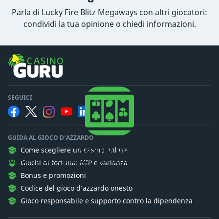
Parla di Lucky Fire Blitz Megaways con altri giocatori:
condividi la tua opinione o chiedi informazioni.
SEGUICI
GUIDA AL GIOCO D'AZZARDO
Casino Guru
Come scegliere un casinò online
Vogliamo che i giocatori comprendano il gioco d'azzardo.
Giochi di fortuna: RTP e varianza
Bonus e promozioni
Codice del gioco d’azzardo onesto
Gioco responsabile e supporto contro la dipendenza