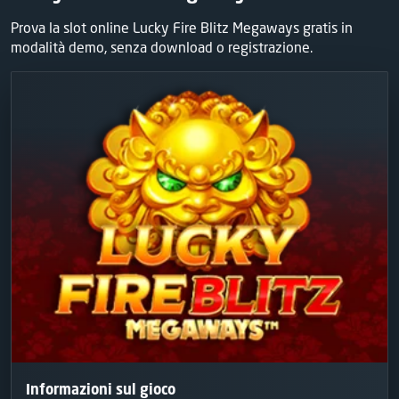
Prova la slot online Lucky Fire Blitz Megaways gratis in
modalità demo, senza download o registrazione.
Informazioni sul gioco