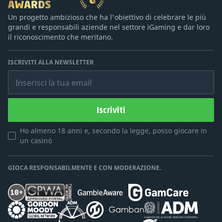
Un progetto ambizioso che ha l'obiettivo di celebrare le più
grandi e responsabili aziende nel settore iGaming e dar loro
il riconoscimento che meritano.
ISCRIVITI ALLA NEWSLETTER
Inserisci la tua email
Iscriviti
Ho almeno 18 anni e, secondo la legge, posso giocare in
un casinò
GIOCA RESPONSABILMENTE E CON MODERAZIONE.