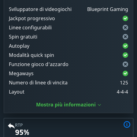
Sviluppatore di videogiochi
Blueprint Gaming
Jackpot progressivo
Linee configurabili
Spin gratuiti
Autoplay
Modalità quick spin
Funzione gioco d'azzardo
Megaways
Numero di linee di vincita
125
Layout
4-4-4
Mostra più informazioni
RTP
95%