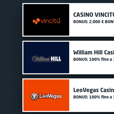
CASINO VINCI
BONUS:
2.000 € BO
William Hill Ca
BONUS:
100% fino a 
LeoVegas Casi
BONUS:
100% fino a 