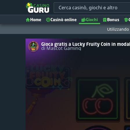
Home
Casinò online
Giochi
Bonus
Utilizzando i
Gioca gratis a Lucky Fruity Coin in mod
di Mascot Gaming