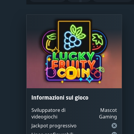
Informazioni sul gioco
Sviluppatore di
Mascot
videogiochi
Gaming
Jackpot progressivo