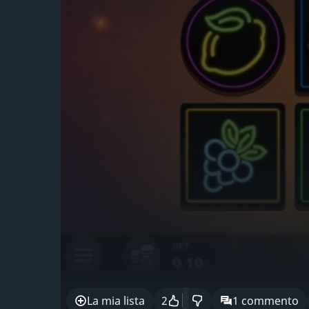
La mia lista
2
1 commento