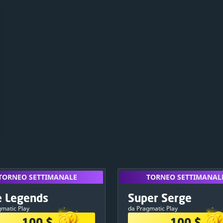
TORNEO SETTIMANALE
TORNEO SETTIMANAL
TORNEO SETTIMANALE
TORNEO SETTIMANAL
PREMI
PREMI
e Legends
Super Serge
:
10
:
59
06
:
10
:
59
100 $
100 $
gmatic Play
da Pragmatic Play
100 $
100 $
1
50 $