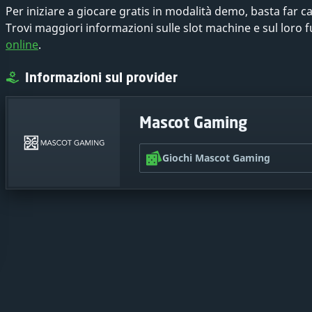
Per iniziare a giocare gratis in modalità demo, basta far ca
Trovi maggiori informazioni sulle slot machine e sul loro
online
.
Informazioni sul provider
Mascot Gaming
Giochi Mascot Gaming