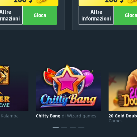
2
30 $
Altre
Altre
Gioca
Gioc
3
20 $
ormazioni
informazioni
ALTRE INFORMAZIONI
ALTRE INFORMAZIONI
Totale spin gratuiti:
250
Totale spin gra
Gioca
Chiudi
Gioca
Chiu
atic Play
Creatori:
Pragmatic Play
Cre
IS
Partecipazione:
GRATIS
Partecipa
i Kalamba
Chitty Bang
di Wizard games
20 Gold Dou
Games