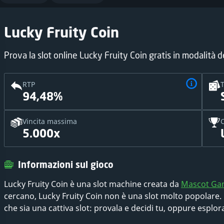
Lucky Fruity Coin
Prova la slot online Lucky Fruity Coin gratis in modalità
RTP
T
94,48%
Vincita massima
C
5.000x
Informazioni sul gioco
Lucky Fruity Coin è una slot machine creata da
Mascot Ga
cercano, Lucky Fruity Coin non è una slot molto popolare.
che sia una cattiva slot: provala e decidi tu, oppure esplor