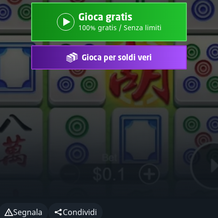
Gioca gratis
100% gratis / Senza limiti
Gioca per soldi veri
Segnala
Condividi