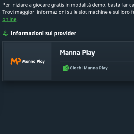
Per iniziare a giocare gratis in modalità demo, basta far ca
Trovi maggiori informazioni sulle slot machine e sul loro
online
.
Informazioni sul provider
Manna Play
Giochi Manna Play