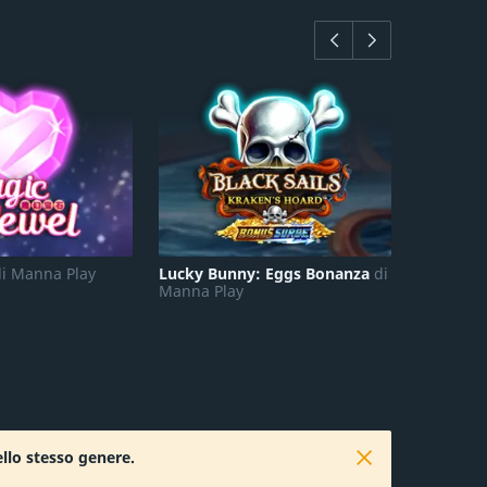
di Manna Play
Lucky Bunny: Eggs Bonanza
di
Dragon'
Manna Play
ello stesso genere.