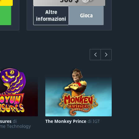
2
150 $
2
30 $
Altre
a
Gioca
3
50 $
3
20 $
informazioni
info
30 $
4
ALTRE INFORMAZIONI
20 $
5
tuiti:
500
Totale spin gratuiti:
250
di
Gioca
Chiudi
atori:
Pragmatic Play
Creatori:
Pragm
zione:
Condividi e Gioca
Partecipazione:
GRAT
asures
di
The Monkey Prince
di IGT
Monkey: B
me Technology
di Play'n