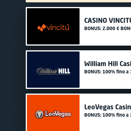
CASINO VINCI
BONUS:
2.000 € BO
William Hill Ca
BONUS:
100% fino a 
LeoVegas Casi
BONUS:
100% fino a 