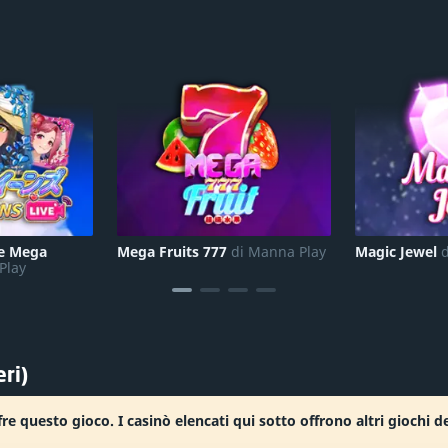
ve Mega
Mega Fruits 777
di Manna Play
Magic Jewel
Play
eri)
e questo gioco. I casinò elencati qui sotto offrono altri giochi d