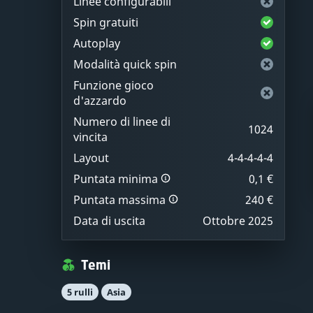
Linee configurabili
Spin gratuiti
Autoplay
Modalità quick spin
Funzione gioco
d'azzardo
Numero di linee di
1024
vincita
Layout
4-4-4-4-4
Puntata minima
0,1 €
Puntata massima
240 €
Data di uscita
Ottobre 2025
Temi
5 rulli
Asia