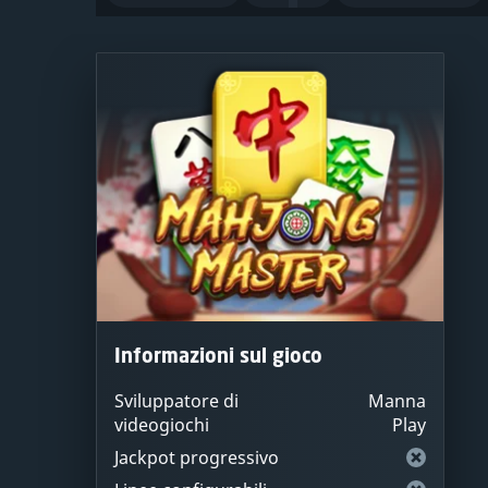
Informazioni sul gioco
Sviluppatore di
Manna
videogiochi
Play
Jackpot progressivo