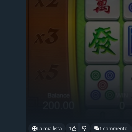
La mia lista
1
1 commento