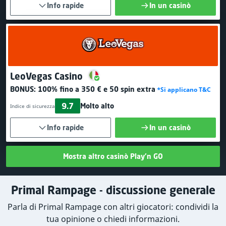
Info rapide
In un casinò
LeoVegas Casino
BONUS:
100% fino a 350 €
e 50 spin extra
*Si applicano T&C
9.7
Molto alto
Indice di sicurezza
Info rapide
In un casinò
Mostra altro casinò Play'n GO
Primal Rampage - discussione generale
Parla di Primal Rampage con altri giocatori: condividi la
tua opinione o chiedi informazioni.