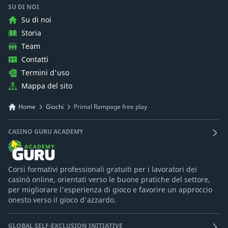
SU DI NOI
Su di noi
Storia
Team
Contatti
Termini d'uso
Mappa del sito
Home
Giochi
Primal Rampage free play
CASINO GURU ACADEMY
Corsi formativi professionali gratuiti per i lavoratori dei
casinò online, orientati verso le buone pratiche del settore,
per migliorare l'esperienza di gioco e favorire un approccio
onesto verso il gioco d'azzardo.
GLOBAL SELF-EXCLUSION INITIATIVE