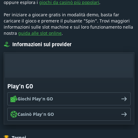
oppure esplora i
giochi da casinò più popolari
.
Per iniziare a giocare gratis in modalità demo, basta far
caricare il gioco e premere il pulsante "Spin". Trovi maggiori
informazioni sulle slot machine e sul loro funzionamento nella
nostra
guida alle slot online
.
Informazioni sul provider
Play'n GO
Giochi Play'n GO
Casinò Play'n GO