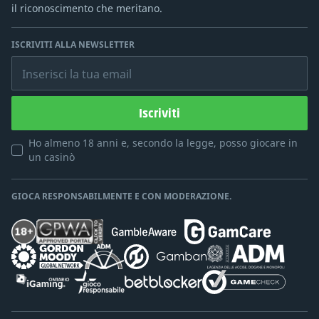
il riconoscimento che meritano.
ISCRIVITI ALLA NEWSLETTER
Inserisci la tua email
Iscriviti
Ho almeno 18 anni e, secondo la legge, posso giocare in
un casinò
GIOCA RESPONSABILMENTE E CON MODERAZIONE.