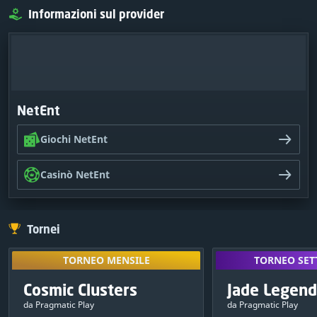
Informazioni sul provider
NetEnt
Giochi NetEnt
Casinò NetEnt
Tornei
TORNEO MENSILE
TORNEO SET
TORNEO MENSILE
TORNEO SET
PREMI
PRE
Cosmic Clusters
Jade Legend
22
:
07
:
53
01
:
07
:
53
1.000 $
100
da Pragmatic Play
da Pragmatic Play