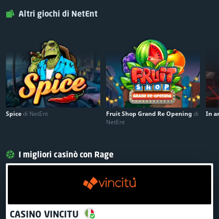
Altri giochi di NetEnt
Spice
di NetEnt
Fruit Shop Grand Re Opening
di
In 
NetEnt
I migliori casinò con Rage
CASINO VINCITU