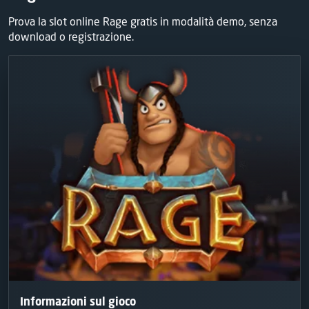
Prova la slot online Rage gratis in modalità demo, senza
download o registrazione.
Informazioni sul gioco