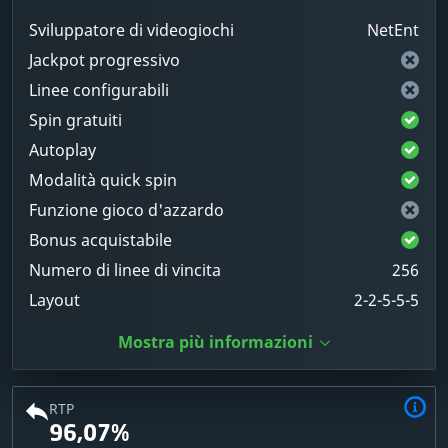
Sviluppatore di videogiochi
NetEnt
Jackpot progressivo
Linee configurabili
Spin gratuiti
Autoplay
Modalità quick spin
Funzione gioco d'azzardo
Bonus acquistabile
Numero di linee di vincita
256
Layout
2-2-5-5-5
Mostra più informazioni
RTP
96,07%