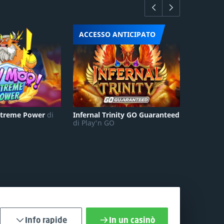
ACCESSO ANTICIPATO
ACCESS
xtreme Power
di
Infernal Trinity GO Guaranteed
Unigoat
di Play'n GO
Info rapide
In un casinò