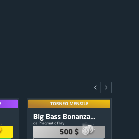
E
TORNEO MENSILE
Sbloccalo giocando in altri
E
TORNEO MENSILE
tornei e condividendo i
PREMI
Esclusivo
Big Bass Bonanza
Sup
tuoi risultati
500 $
1000
da Pragmatic Play
da Prag
500 $
1
250 $
1
50 $