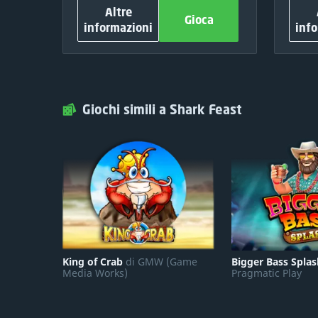
30 $
2
250 $
Altre
Gioca
20 $
3
120 $
informazioni
inf
75 $
ALTRE INFORMAZIONI
50 $
250
Totale spin gratuiti:
750
Gioca
Chiudi
25 $
Pragmatic Play
Creatori:
Pragm
25 $
GRATIS
Partecipazione:
GRAT
Giochi simili a Shark Feast
25 $
25 $
25 $
King of Crab
di GMW (Game
Bigger Bass Spla
Media Works)
Pragmatic Play