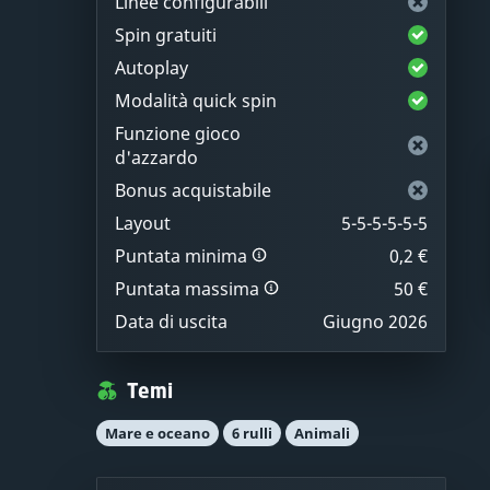
Linee configurabili
Spin gratuiti
Autoplay
Modalità quick spin
Funzione gioco
d'azzardo
Bonus acquistabile
Layout
5-5-5-5-5-5
Puntata minima
0,2 €
Puntata massima
50 €
Data di uscita
Giugno 2026
Temi
Mare e oceano
6 rulli
Animali