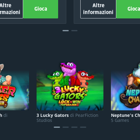
2
30 $
Altre
Altre
Gioca
Gioc
3
20 $
ormazioni
informazioni
4
ALTRE INFORMAZIONI
ALTRE INFORMAZIONI
5
Totale spin gratuiti:
250
Totale spin gra
Gioca
Chiudi
Gioca
Chiu
6
atic Play
Creatori:
Pragmatic Play
Cre
7
IS
Partecipazione:
GRATIS
Partecipa
8
9
10
sh
di
3 Lucky Gators
di PearFiction
Neptune's C
Studios
5 Games