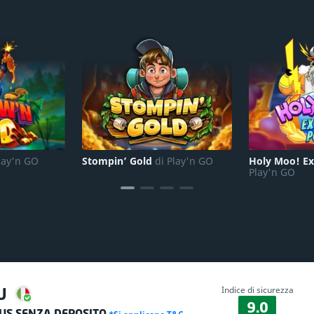
Play'n GO
Stompin’ Gold
di Play'n GO
Holy Moo! E
Play'n GO
TU
Indice di sicurezza
9.0
NUS SENZA DEPOSITO