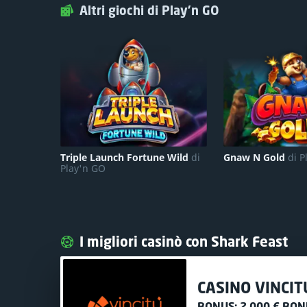
Altri giochi di Play'n GO
Triple Launch Fortune Wild
di
Gnaw N Gold
di 
Play'n GO
I migliori casinò con Shark Feast
CASINO VINCI
BONUS:
2.000 € BO