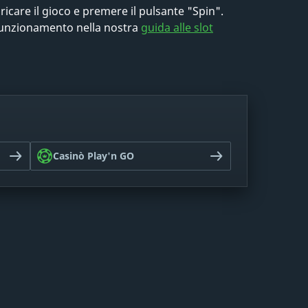
ricare il gioco e premere il pulsante "Spin".
 funzionamento nella nostra
guida alle slot
Casinò Play'n GO