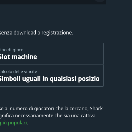
, senza download o registrazione.
ipo di gioco
Slot machine
alcolo delle vincite
Simboli uguali in qualsiasi posizione
ase al numero di giocatori che la cercano, Shark
gnifica necessariamente che sia una cattiva
 più popolari
.