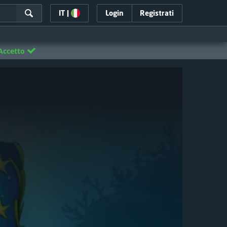
IT
|
Login
Registrati
Accetto