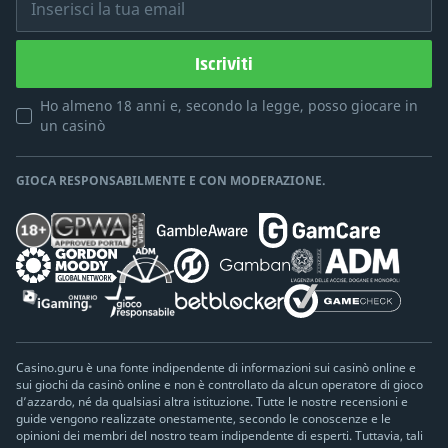
Inserisci la tua email
Iscriviti
Ho almeno 18 anni e, secondo la legge, posso giocare in
un casinò
GIOCA RESPONSABILMENTE E CON MODERAZIONE.
Casino.guru è una fonte indipendente di informazioni sui casinò online e
sui giochi da casinò online e non è controllato da alcun operatore di gioco
d’azzardo, né da qualsiasi altra istituzione. Tutte le nostre recensioni e
guide vengono realizzate onestamente, secondo le conoscenze e le
opinioni dei membri del nostro team indipendente di esperti. Tuttavia, tali