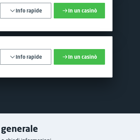
Info rapide
In un casinò
Info rapide
In un casinò
 generale