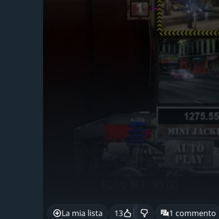
La mia lista
13
1 commento