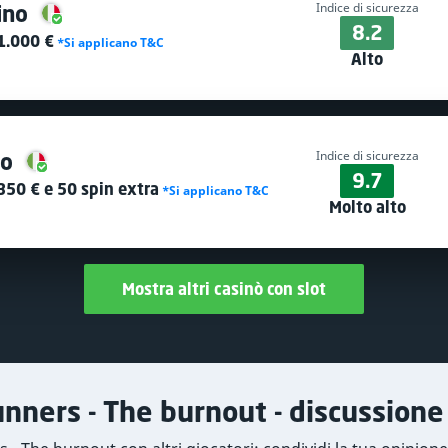
sino
Indice di sicurezza
8.2
1.000 €
*Si applicano T&C
Alto
no
Indice di sicurezza
9.7
350 €
e 50 spin extra
*Si applicano T&C
Molto alto
Mostra altri casinò con slot
unners - The burnout - discussione