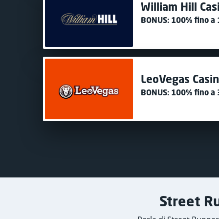
William Hill Ca
BONUS:
100% fino a 
LeoVegas Casi
BONUS:
100% fino a 
Street R