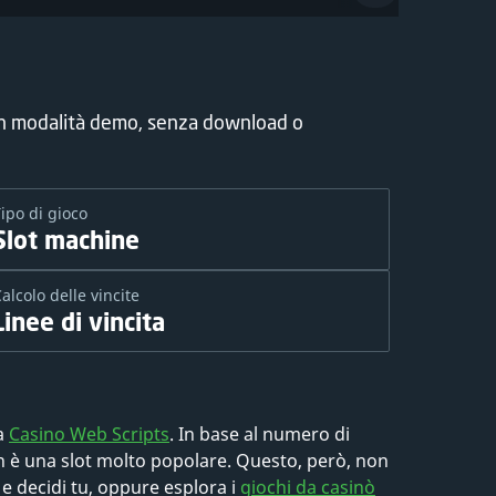
 in modalità demo, senza download o
ipo di gioco
Slot machine
alcolo delle vincite
Linee di vincita
da
Casino Web Scripts
. In base al numero di
n è una slot molto popolare. Questo, però, non
 e decidi tu, oppure esplora i
giochi da casinò