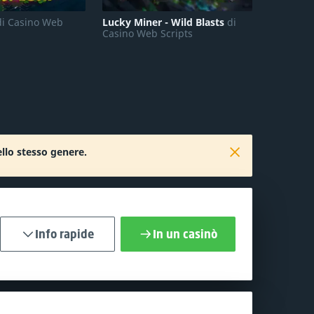
di Casino Web
Lucky Miner - Wild Blasts
di
Bon-Bon 
Casino Web Scripts
Scripts
ello stesso genere.
Info rapide
In un casinò