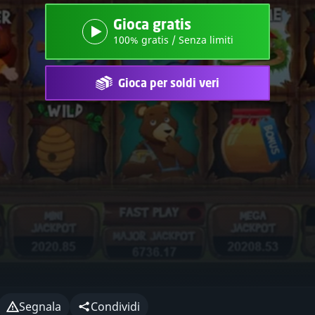
Gioca gratis
100% gratis / Senza limiti
Gioca per soldi veri
Segnala
Condividi