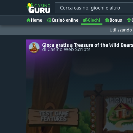
Home
Casinò online
Giochi
Bonus
Utilizzando i
Gioca gratis a Treasure of the Wild Bea
di Casino Web Scripts