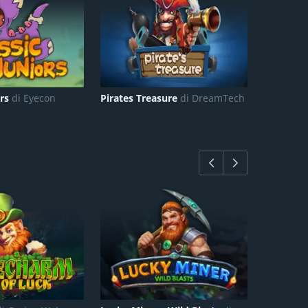
ors
di Eyecon
Pirates Treasure
di DreamTech
Syndicat