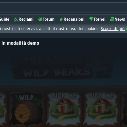
Guide
Reclami
Forum
Recensioni
Tornei
News
 nostri siti o servizi, accetti il nostro uso dei cookies.
Scopri di più
rs in modalità demo