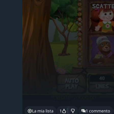
La mia lista
1
1 commento