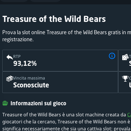
Treasure of the Wild Bears
Prova la slot online Treasure of the Wild Bears gratis i
registrazione.
RTP
T
93,12%
Vincita massima
C
Sconosciute
Informazioni sul gioco
Treasure of the Wild Bears è una slot machine creata da
C
giocatori che la cercano, Treasure of the Wild Bears non 
significa necessariamente che sia una cattiva slot: provala