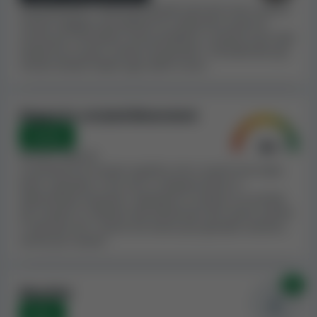
essere usate per evitare di pagare le vincite ai giocatori.
Generalmente i casinò più grandi sono più sicuri, poiché
introiti maggiori permettono di rimborsare anche le
ahaCasino è un
casinò online di dimensioni medio-
vincite più consistenti senza problemi, e poiché sono stati
piccole
, in base alle nostre stime o informazioni
testati da un gran numero di giocatori. Consideriamo gli
raccolte. In rapporto alle sue dimensioni, i
reclami
introiti stimati relativi agli ultimi 4 anni.
ricevuti mostrano un valore complessivo molto
basso di vincite disputate
. Nella nostra valutazione,
consideriamo sia le dimensioni del casinò che i reclami
Rapporto reclami/dimensioni
dei giocatori, riconoscendo che i casino più grandi,
Ottimo
avendo più giocatori, spesso ricevono un numero di
Reclami totali:
0
reclami più alto.
La presenza di reclami significa che il casinò non tratta
bene i giocatori o che non si comporta bene in
Non abbiamo trovato ahaCasino in alcuna blacklist di
determinate situazioni. Valutiamo il numero e la serietà
casinò degna di nota. Se un casinò è menzionato in una
dei reclami in relazioni alle dimensioni del casinò, poiché
blacklist, compresa la nostra
blacklist di Casino Guru
, è
è naturale che i casinò che hanno più giocatori avranno
anche più reclami.
probabile che abbia tenuto un comportamento
scorretto nei confronti dei clienti. Invitiamo i giocatori a
considerare questo fattore, al momento di scegliere un
0x
Blacklist
casinò online in cui giocare.
None