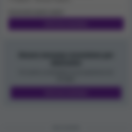
limitazioni relative agli importi che i giocatori possono
vincere o prelevare. Sebbene in genere siano
Hai provato questo casinò?
abbastanza elevati per la maggior parte dei giocatori, in
diversi casinò i limiti sulle vincite o sui prelievi sono
Scrivi una recensione
abbastanza restrittivi. Ecco perché controlliamo sempre
queste informazioni quando valutiamo i casinò. La
tabella qui sotto mostra i limiti di vincita e di prelievo
applicati dal casinò.
Ancora nessuna recensione per
ahaCasino
Limiti di prelievo
Limiti di vincita
Sii il primo a condividere la tua esperienza nel
EUR 25.000 al mese
Nessun limite di vincita
dettaglio.
Nota:
alcuni metodi di pagamento a
Scrivi una recensione
disposizione dei giocatori potrebbero non
essere disponibili sia per i depositi che per i
prelievi. Inoltre, alcune opzioni potrebbero
essere disponibili solo in Paesi selezionati.
DISCUSSIONE