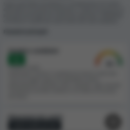
Scopri quali fattori prendiamo in considerazione nel calcolo
un'occhiata alla nostra recensione completa di
dell'Indice di sicurezza di ahaCasino. L'Indice di sicurezza è il
ahaCasino, che offre informazioni utili a determinare se
parametro principale che usiamo per esprimere l'affidabilità,
questo casinò soddisfa i tuoi requisiti e preferenze.
correttezza e qualità dei casinò online del nostro database.
Parametri principali
ahaCasino è corretto e sicuro?
Spiegazione dell'Indice di sicurezza
Termini e condizioni
Calcoliamo l'Indice di sicurezza di un casinò usando
Equi
una formula complessa che prende in
Problemi trovati:
considerazione una moltitudine di informazioni
.
Analizziamo i termini e condizioni di ciascun casinò alla
Elementi come le dimensioni stimate del casinò, i suoi
ricerca di regole inique che potrebbero essere
T&C, i reclami dei giocatori, le blacklist e molti altri.
potenzialmente utilizzate contro i giocatori. Ogni clausola
considerata scorretta risulterà in un Indice di sicurezza
Nella nostra recensione di ahaCasino, abbiamo
più basso.
esaminato attentamente i Termini e condizioni di
ahaCasino.
Non abbiamo individuato regole o
clausole che reputiamo ingiuste o svantaggiose.
È un
Dimensioni del casinò
buon segno, poiché regole di questa natura potrebbero
Casinò medio-piccolo