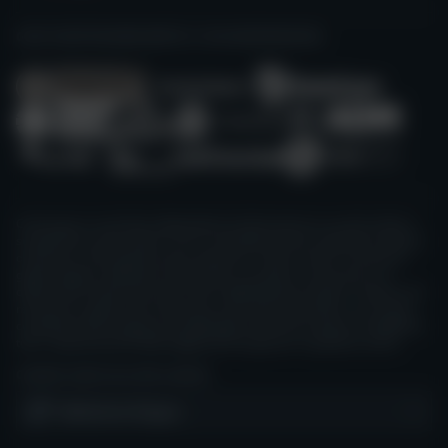
GIOCA RESPONSABILMENTE E CON MODERAZIONE.
Casino.guru è una fonte indipendente di informazioni sui casinò online e
sui giochi da casinò online e non è controllato da alcun operatore di gioco
d’azzardo, né da qualsiasi altra istituzione. Tutte le nostre recensioni e
guide vengono realizzate onestamente, secondo le conoscenze e le
opinioni dei membri del nostro team indipendente di esperti. Tuttavia, tali
recensioni e guide vanno intese per solo scopo informativo e non vanno
considerate alla stregua di consigli legali. Assicurati sempre di soddisfare
tutti i requisiti previsti dalla legge prima di giocare in qualsiasi casinò.
CASINO GURU IN ALTRE LINGUE
Seleziona lingua