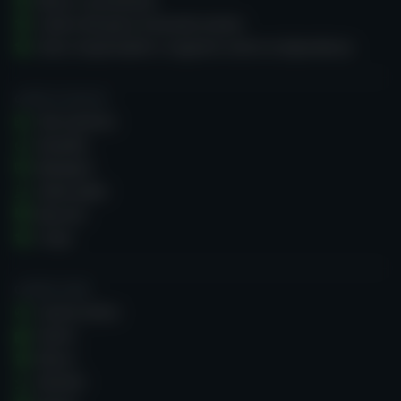
Bonus e promozioni
nella risoluzione di problemi col conto di gioco, con la
Codice del gioco d’azzardo onesto
registrazione su Dr Vegas Casino, con i prelievi e con
Gioco responsabile e supporto contro la dipendenza
altre difficoltà potenzialmente riscontrabili dal
giocatore.
GUIDE AI GIOCHI
Slot machine
Slot e altri giochi di Dr Vegas Casino
Roulette
Dr Vegas Casino dà ai giocatori la possibilità di giocare
Blackjack
a
questi tipi di giochi
: Slot machine, Roulette,
Video poker
Blackjack, Video poker, Baccarà, Craps e giochi con i
Baccarà
dadi, Gratta e vinci.
Craps
Il catalogo di giochi di questo casinò comprende titoli di
14 provider
. Ecco quali: Apricot (Microgaming),
CASINO GURU
Blueprint Gaming, Quickspin, NYX Gaming Group,
Casinò online
Nextgen Gaming, ELK Studios, Bally's Corporation,
Giochi
Barcrest, Lightning Box, Leander Games, 2By2 Gaming,
Bonus
Games Lab, SpielDev, Allbet Gaming.
Reclami