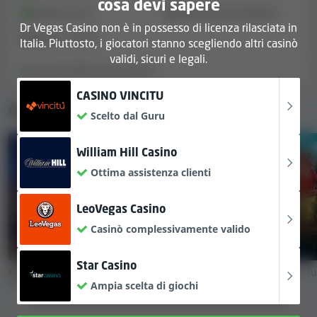
cosa devi sapere
Gratta e vinci
Scommesse di eSport
Nota:
è importante notare che le recensioni
Dr Vegas Casino non è in possesso di licenza rilasciata in
Giochi “crash“
degli utenti non sempre riflettono
Italia. Piuttosto, i giocatori stanno scegliendo altri casinò
validi, sicuri e legali.
oggettivamente la qualità del casinò. Si pensi
Disponibile:
7
Non disponibile:
8
ad esempio ai casi in cui i casinò scrivono
recensioni false per incrementare il loro
CASINO VINCITU
feedback utenti, oppure ai giocatori
Giochi più popolari
Scelto dal Guru
insoddisfatti che lasciano numerose
recensioni negative per intaccare la
William Hill Casino
reputazione del casinò. Mettiamo tutto il
Ottima assistenza clienti
nostro impegno nel filtrarle e calcolare un
punteggio basato sul feedback degli utenti
LeoVegas Casino
oggettivamente accurato; nonostante ciò,
non includiamo il feedback degli utenti nel
Casinò complessivamente valido
calcolo del nostro Indice di sicurezza.
Star Casino
Pirots 3
di ELK
Pirots 2
di ELK
Pirots
di ELK St
Studios
Studios
Ampia scelta di giochi
Informazioni aziendali e licenze di Dr
Vegas Casino