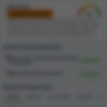
modo scorretto verso i propri clienti. Invitiamo i
giocatori a tenere a mente questo fattore al momento
Altri fattori
di scegliere un casinò online in cui giocare.
Leggermente negativi
Anche altre qualità e caratteristiche possono influenzare
Complessivamente, considerando anche altri fattori che
l'Indice di sicurezza di un casinò: limiti sulle vincite, limiti
contribuiscono alla nostra valutazione, Dr Vegas Casino
di prelievo bassi, giochi o licenze contraffatte, supporto
ha conseguito un
Indice di sicurezza di 6.4, che è
clienti scarso o inesistente, una rete di negozi fisici ecc.
classificato come Inferiore alla media
. Per quanto ne
sappiamo, questo casinò non è un'opzione adatta a chi
Autorità di rilascio delle licenze
cerca un casinò online che tratti i propri clienti con
correttezza e onestà.
Regno Unito (United Kingdom Gambling
Verificata
Commission)
Termini e condizioni di Dr Vegas Casino
Malta (Malta Gaming Authority)
analizzati
Verificata
Quando esaminiamo i casinò online per valutarli,
Reclami su Dr Vegas Casino
analizziamo meticolosamente i Termini e condizioni
di ogni casinò, allo scopo di valutarne il
Tutti
(0)
Aperti
(0)
Non risolti
(0)
Risolti
(0)
Rifi
comportamento
. Nei T&C di molti casinò, individuiamo