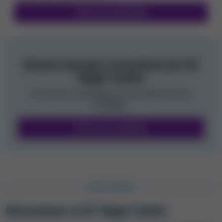
casi, le soglie sono abbastanza elevate da non
Scrivi una recensione
scoraggiare la maggioranza dei giocatori, ma alcuni
casinò impongono limiti di vincita o di prelievo che
possono risultare piuttosto restrittivi. Ecco perché
cerchiamo queste informazioni per valutare i casinò. La
Ancora nessuna recensione per Dr
tabella che segue fornisce dettagli sui limiti di vincita e
Vegas Casino
di prelievo del casinò.
Sii il primo a condividere la tua esperienza nel
Limiti di prelievo
Limiti di vincita
dettaglio.
GBP 15.000 al mese
Nessun limite di vincita
Scrivi una recensione
Nota:
è possibile che alcuni dei metodi di
pagamento citati non siano disponibili sia per
i depositi che per i prelievi. Inoltre, la
disponibilità di determinati metodi di
DISCUSSIONE
pagamento può variare in base al Paese.
Discussione su Dr Vegas Casino