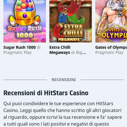
punteggio accurato relativo al feedback degli
utenti; tuttavia, per questi motivi, non
prendiamo in considerazione il feedback degli
utenti nel calcolo del nostro Indice di
sicurezza.
Sugar Rush 1000
di
Extra Chilli
Gates of Olymp
Informazioni aziendali e licenze di
Pragmatic Play
Megaways
di Big
Pragmatic Play
Time Gaming
HitStars Casino
HitStars Casino è di proprietà di
Hit D.d. Nova Gorica
S.p.a.
ed ha degli introiti annuali stimati maggiori di
RECENSIONI
$1,000,000. Per questo, in base alla nostra scala, si
Recensioni di HitStars Casino
tratta di un casinò di dimensioni più ridotte.
Qui puoi condividere le tue esperienze con HitStars
HitStars Casino ha una licenza
HitStars Casino
,
Casino. Leggi quello che hanno scritto gli altri giocatori
rilasciata da
Agenzia delle Dogane e dei Monopoli
.
al riguardo, oppure scrivi la tua recensione e fa' sapere
a tutti quali sono i lati positivi e negativi di questo