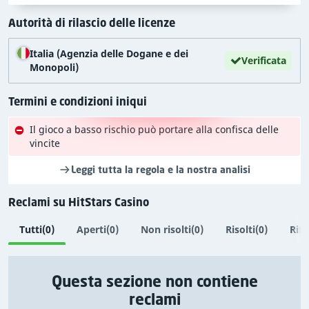
Termini e condizioni di ciascun casinò e ne
valutiamo la correttezza
. Nei Termini e condizioni di
Autorità di rilascio delle licenze
molti di loro, troviamo clausole e regole che
consideriamo ingiuste, perché danno al casinò la
Italia (Agenzia delle Dogane e dei
Verificata
possibilità di giustificare una mancata correponsione
Monopoli)
delle vincite in determinate situazioni.
Termini e condizioni iniqui
Nel corso della nostra procedura di revisione, abbiamo
trovato alcune regole o clausole discutibili. Tuttavia,
Il gioco a basso rischio può portare alla confisca delle
vincite
complessivamente,
riteniamo che i Termini e
condizioni di HitStars Casino siano perlopiù onesti
.
Leggi tutta la regola e la nostra analisi
Nota:
puoi trovare le nostre scoperte
Reclami su HitStars Casino
specifiche derivanti dall'analisi dei T&Cs
qui
.
Tutti
(0)
Aperti
(0)
Non risolti
(0)
Risolti
(0)
Rifi
HitStars Casino reclami dei giocatori
Questa sezione non contiene
reclami
La nostra valutazione dei casinò si basa enormemente