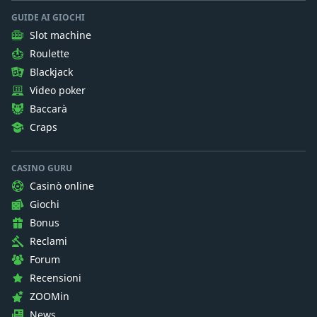
HitStars Casino dà ai giocatori la possibilità di giocare a
GUIDE AI GIOCHI
questi tipi di giochi
: Slot machine, Roulette, Blackjack,
Slot machine
Baccarà, Giochi live, Baccarat live, Blackjack live,
Roulette
Roulette live.
Blackjack
Video poker
Il catalogo di giochi di questo casinò comprende titoli di
Baccarà
15 provider
. Ecco quali: NetEnt, Play'n GO, Pragmatic
Craps
Play, Big Time Gaming, iSoftBet, Nextgen Gaming,
GameArt, Gameburger Studios, Games Global, Reel
Kingdom, Snowborn Games, Stormcraft Studios, Triple
CASINO GURU
Edge Studios, Fortune Factory Studios, All For One
Casinò online
Studios (ALL41).
Giochi
Bonus
Bonus e codici offerti da HitStars Casino
Reclami
Forum
I casinò online offrono bonus per attirare e trattenere i
Recensioni
giocatori, come incentivo per creare un conto e
ZOOMin
cominciare a giocare. I tipi di bonus più diffusi sono i
News