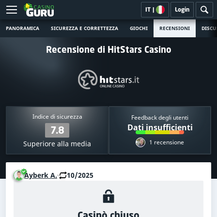
IT
|
Login
PANORAMICA
SICUREZZA E CORRETTEZZA
GIOCHI
RECENSIONI
DISCU
Recensione di HitStars Casino
Indice di sicurezza
Feedback degli utenti
Dati insufficienti
7.8
1 recensione
Superiore alla media
Ayberk A.
10/2025
Casinò chiuso