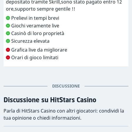
depositato tramite Skrill,sono stato pagato entro 12
ore,supporto sempre gentile !!
Nota:
è possibile che alcuni dei metodi di
Prelievi in tempi brevi
pagamento citati non siano disponibili sia per
Giochi veramente live
i depositi che per i prelievi. Inoltre, la
disponibilità di determinati metodi di
Casinò di loro proprietà
pagamento può variare in base al Paese.
Sicurezza elevata
Grafica live da migliorare
Orari di gioco limitati
Opzioni sulle lingue e sull'assistenza
clienti
Per poter guidare i giocatori verso i casinò dotati di
DISCUSSIONE
assistenza clienti e sito web in una lingua a loro
comprensibile, esaminiamo le opzioni disponibili come
Discussione su HitStars Casino
parte della nostra procedura di valutazione. Le lingue e
le opzioni di assistenza clienti disponibili su HitStars
Parla di HitStars Casino con altri giocatori: condividi la
Casino sono mostrate nella tabella qui sotto.
tua opinione o chiedi informazioni.
Lingua
Sito web
Assistenza clienti
Live chat