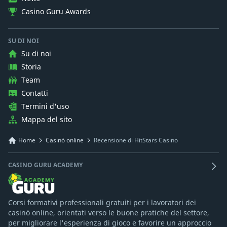
bonus senza deposito (o spin gratuiti), ottenibili
Casino Guru Awards
semplicemente aprendo un conto di gioco, e i bonsu
deposito, elargiti dopo aver effettuato un deposito. I
casinò offrono anche promozioni come piani fedeltà,
SU DI NOI
bonus di benvenuto alla registrazione e codici bonus.
Su di noi
Storia
Purtroppo, in questo momento non abbiamo bonus di
Team
HitStars Casino nella nostra banca dati.
Contatti
Tieni presente che alcuni di questi bonus possono
Termini d'uso
essere rivolti solo ai giocatori di determinati Paesi. Per
Mappa del sito
sapere quali bonus puoi richiedere, consulta la sezione
'
Bonus
' di questa recensione.
Home
Casinò online
Recensione di HitStars Casino
CASINO GURU ACADEMY
Corsi formativi professionali gratuiti per i lavoratori dei
casinò online, orientati verso le buone pratiche del settore,
per migliorare l'esperienza di gioco e favorire un approccio