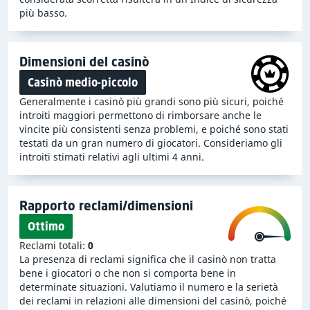
di HitStars Casino. Abbiamo notato alcune regole o
più basso.
clausole poco corrette, ma
riteniamo che i Termini e
condizioni siano perlopiù accettabili
. Una regola
ingiusta o svantaggiosa può essere usata per negare gli
Dimensioni del casinò
incassi ai giocatori; tuttavia, in questo caso, non
Casinò medio-piccolo
abbiamo riscontrato esempi particolarmente gravi.
Generalmente i casinò più grandi sono più sicuri, poiché
In base alle nostre stime o dati raccolti, HitStars Casino
introiti maggiori permettono di rimborsare anche le
vincite più consistenti senza problemi, e poiché sono stati
è un
casinò online medio-piccolo
. In rapporto alle sue
testati da un gran numero di giocatori. Consideriamo gli
dimensioni, ha una
quantità molto bassa di vincite
introiti stimati relativi agli ultimi 4 anni.
trattenute nei reclami inviati dai giocatori
(o non ha
ricevuto alcun reclamo). Quando valutiamo un casinò,
prendiamo in considerazione il numero di reclami in
Rapporto reclami/dimensioni
relazione alle dimensioni, dato che i casinò più grandi
Ottimo
ricevono in genere più reclami, poiché hanno un
Reclami totali:
0
numero di utenti maggiore.
La presenza di reclami significa che il casinò non tratta
bene i giocatori o che non si comporta bene in
Per quanto ne sappiamo, HitStars Casino non risulta in
determinate situazioni. Valutiamo il numero e la serietà
nessuna significativa blacklist di casinò. La presenza di
dei reclami in relazioni alle dimensioni del casinò, poiché
un casinò in varie blacklist, come la nostra
blacklist di