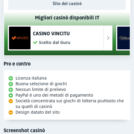
Sito del casinò
Migliori casinò disponibili IT
CASINO VINCITU
Scelto dal Guru
Pro e contro
Licenza italiana
Buona selezione di giochi
Nessun limite di prelievo
PayPal è uno dei metodi di pagamento
Società concentrata sui giochi di lotteria piuttosto che
su quelli di casinò
Design datato del sito
Screenshot casinò