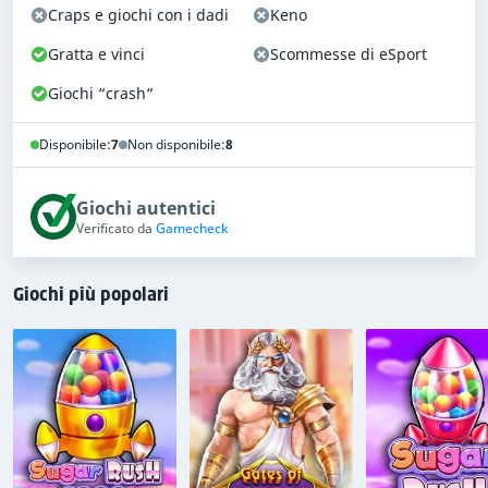
insoddisfatti potrebbero inviare recensioni
Craps e giochi con i dadi
Keno
negative per danneggiare la reputazione del
Gratta e vinci
Scommesse di eSport
casinò. Sebbene facciamo del nostro meglio
per filtrarle e calcolare un punteggio relativo
Giochi “crash“
al feedback degli utenti imparziale,
preferiamo non includere le recensioni degli
Disponibile:
7
Non disponibile:
8
utenti nel calcolo del nostro Indice di
sicurezza.
Giochi autentici
Verificato da
Gamecheck
Licenze e dati dell'azienda
Giochi più popolari
Giochi24 Casino è di proprietà di
Giochi24 S.r.l.
e i suoi
introiti stimati annuali sono superiori a $1,000,000. Si
tratta quindi di un casinò online di medie dimensioni,
secondo i nostri criteri di categorizzazione.
Giochi24 Casino ha ottenuto una licenza
Giochi24
Casino
, rilasciata da
Agenzia delle Dogane e dei