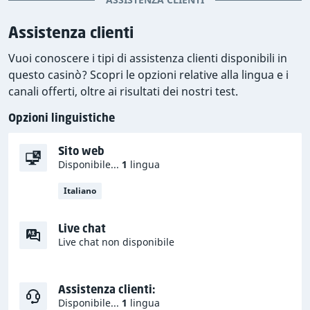
benvenuto alla registrazione e programmi fedeltà.
Assistenza clienti
Attualmente, nella nostra banca dati c'è
1 bonus di
Giochi24 Casino
:
Vuoi conoscere i tipi di assistenza clienti disponibili in
questo casinò? Scopri le opzioni relative alla lingua e i
10 € BONUS SENZA DEPOSITO
canali offerti, oltre ai risultati dei nostri test.
Alcuni di questi potrebbero essere disponibili solo per i
Opzioni linguistiche
giocatori di determinati Paesi. Alla sezione '
Bonus
' di
questa recensione trovi ulteriori informazioni su quali
Sito web
bonus sono disponibili nella tua area.
Disponibile...
1
lingua
Italiano
Live chat
Live chat non disponibile
Assistenza clienti:
Disponibile...
1
lingua