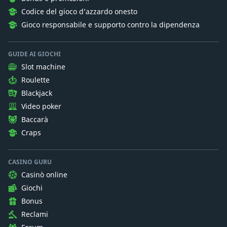
Codice del gioco d’azzardo onesto
Gioco responsabile e supporto contro la dipendenza
GUIDE AI GIOCHI
Slot machine
Roulette
Blackjack
Video poker
Baccarà
Craps
CASINO GURU
Casinò online
Giochi
Bonus
Reclami