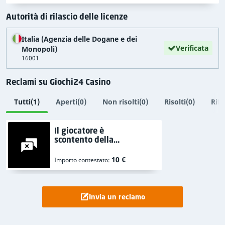
Autorità di rilascio delle licenze
Reclami inviati dai giocatori su Giochi24
Casino
Italia (Agenzia delle Dogane e dei
Verificata
Monopoli)
La nostra metodologia di recensione dei casinò fa
16001
molto affidamento sui reclami dei giocatori, perché ci
danno
importanti informazioni sui problemi
Reclami su Giochi24 Casino
riscontrati dai giocatori e sul modo in cui i casinò li
Tutti
(1)
Aperti
(0)
Non risolti
(0)
Risolti
(0)
Rifi
risolvono
. Quando calcoliamo l'Indice di sicurezza di un
casinò, prendiamo in considerazione tutti i reclami
ricevuti al nostro
Centro di risoluzione reclami
, oltre a
Il giocatore è
scontento della
quelli inviati tramite altri siti e canali.
mancanza di
informazioni su un
10 €
Importo contestato:
Non abbiamo trovato
alcun reclamo significativo
su
bonus.
questo casinò.
Invia un reclamo
Giochi24 Casino: feedback degli utenti e
recensioni valutate