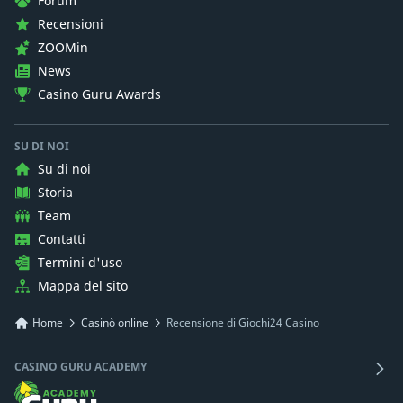
Forum
Recensioni
ZOOMin
News
Casino Guru Awards
SU DI NOI
Su di noi
Storia
Team
Contatti
Termini d'uso
Mappa del sito
Home
Casinò online
Recensione di Giochi24 Casino
CASINO GURU ACADEMY