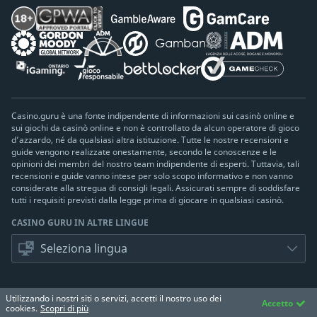
Casino.guru è una fonte indipendente di informazioni sui casinò online e
sui giochi da casinò online e non è controllato da alcun operatore di gioco
d’azzardo, né da qualsiasi altra istituzione. Tutte le nostre recensioni e
guide vengono realizzate onestamente, secondo le conoscenze e le
opinioni dei membri del nostro team indipendente di esperti. Tuttavia, tali
recensioni e guide vanno intese per solo scopo informativo e non vanno
considerate alla stregua di consigli legali. Assicurati sempre di soddisfare
tutti i requisiti previsti dalla legge prima di giocare in qualsiasi casinò.
CASINO GURU IN ALTRE LINGUE
Seleziona lingua
Utilizzando i nostri siti o servizi, accetti il nostro uso dei
Accetto
cookies.
Scopri di più