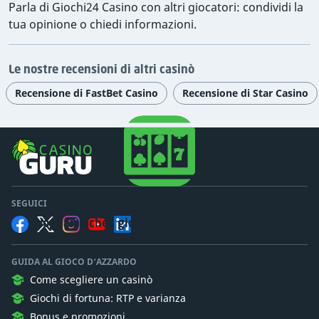
Parla di Giochi24 Casino con altri giocatori: condividi la
tua opinione o chiedi informazioni.
Le nostre recensioni di altri casinò
Recensione di FastBet Casino
Recensione di Star Casino
Casino Guru
SEGUICI
Vogliamo che i giocatori comprendano il gioco
d'azzardo.
GUIDA AL GIOCO D'AZZARDO
Come scegliere un casinò
Giochi di fortuna: RTP e varianza
Bonus e promozioni