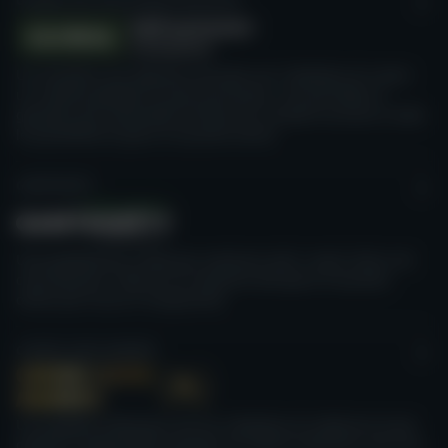
GLOBAL SELF-EXCLUSION INITIATIVE
Un'iniziativa che abbiamo lanciato con l'obiettivo di creare
un sistema globale di auto-esclusione, che permetta ai
giocatori più vulnerabili di bloccare il proprio accesso a tutte
le possibilità di gioco d'azzardo online.
GAMTEGRITY
Una piattaforma creata per mostrare tutti i nostri sforzi nel
concretizzare l'idea di un'industria del gioco d'azzardo
online più sicura e trasparente.
CASINO GURU AWARDS
Un progetto ambizioso che ha l'obiettivo di celebrare le più
grandi e responsabili aziende nel settore iGaming e dar loro