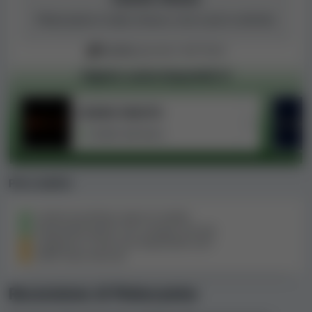
Mobocasino è stato chiuso e non è più in attività.
Accetta
giocatori dall'Italia
Migliori casinò disponibili IT
CASINO VINCITU
Scelto dal Guru
Pro e contro
Limite di prelievo sopra la media
Disponibili giochi con croupier da vivo
Supporto in chat non disponibile 24/7
Molti Paesi bloccati
Recensione di Mobocasino