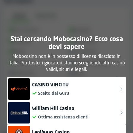
Tipi di giochi
Nota:
è importante notare che le recensioni
Giochi
Giochi live
degli utenti non sempre riflettono
oggettivamente la qualità del casinò. Si pensi
Slot machine
Roulette
ad esempio ai casi in cui i casinò scrivono
Stai cercando Mobocasino? Ecco cosa
recensioni false per incrementare il loro
Blackjack
Video poker
devi sapere
feedback utenti, oppure ai giocatori
Bingo
Scommesse
insoddisfatti che lasciano numerose
Mobocasino non è in possesso di licenza rilasciata in
recensioni negative per intaccare la
Italia. Piuttosto, i giocatori stanno scegliendo altri casinò
Baccarà
Giochi con jackpot
reputazione del casinò. Mettiamo tutto il
validi, sicuri e legali.
Giochi live
Poker
nostro impegno nel filtrarle e calcolare un
punteggio basato sul feedback degli utenti
Craps e giochi con i dadi
Keno
CASINO VINCITU
oggettivamente accurato; nonostante ciò,
Scelto dal Guru
Gratta e vinci
Scommesse di eSport
non includiamo il feedback degli utenti nel
calcolo del nostro Indice di sicurezza.
Giochi “crash“
William Hill Casino
Ottima assistenza clienti
Disponibile:
9
Non disponibile:
6
Informazioni aziendali e licenze di
LeoVegas Casino