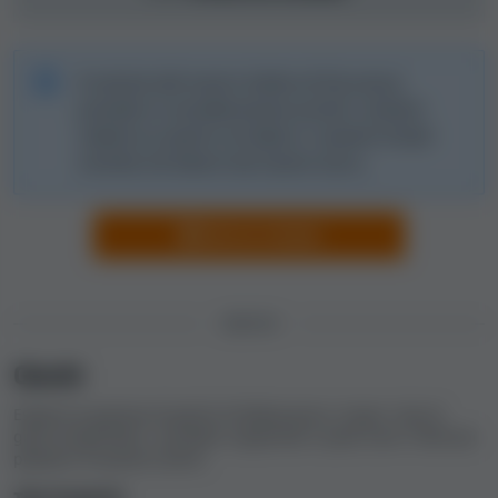
questo casinò
132 punti di penalità
. Puoi trovare altre
informazioni sul reclamo e sui punti di penalità alla
sezione "Spiegazioni sull'Indice di sicurezza".
Il calcolo del nostro Indice di Sicurezza
prende in considerazione anche i reclami
Feedback e valutazione degli utenti di
relativi ai casinò correlati e i reclami inviati
Mobocasino
tramite siti diversi da Casino Guru.
Su Casino Guru,
gli utenti possono valutare e
recensire i casinò online
, per condividere opinioni,
Invia un reclamo
feedback ed esperienze. In base a questo elementi,
calcoliamo un feedback degli utenti complessivo, che va
da Terribile a Eccellente.
GIOCHI
Tuttavia, al momento, non ci sono recensioni degli
Giochi
utenti per Mobocasino nella nostra banca dati. Ti
invitiamo a condividere il tuo feedback e la tua
Esplora la gamma di giochi di Mobocasino. Scopri i tipi di
valutazione sul nostro sito, indipendentemente dal
giochi disponibili, i provider supportati e quali sono i titoli più
fatto che la tua esperienza con questo casinò sia stata
popolari di questo casinò.
positiva o deludente.