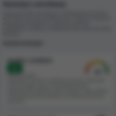
correttezza. Leggi la nostra recensione di Mobocasino
Sicurezza e correttezza
per avere maggiori informazioni su questo casinò e
Scopri quali fattori prendiamo in considerazione nel calcolo
decidere se fa per te.
dell'Indice di sicurezza di Mobocasino. L'Indice di sicurezza è
il parametro principale che usiamo per esprimere
Indice di sicurezza di Mobocasino: è
l'affidabilità, correttezza e qualità dei casinò online del nostro
database.
sicuro e onesto?
Parametri principali
Calcoliamo l'Indice di sicurezza di un casinò secondo
un'elaborata formula che prende in considerazione
una gran quantità di dati
che abbiamo raccolto e
Termini e condizioni
valutato nella nostra recensione. Per esempio: introiti
Equi
stimati del casinò, reclami dei giocatori, T&C, blacklist e
Problemi trovati:
così via.
Analizziamo i termini e condizioni di ciascun casinò alla
ricerca di regole inique che potrebbero essere
Per la nostra recensione, abbiamo analizzato
potenzialmente utilizzate contro i giocatori. Ogni clausola
meticolosamente i Termini e condizioni di Mobocasino.
considerata scorretta risulterà in un Indice di sicurezza
Non abbiamo individuato regole o clausole che
più basso.
reputiamo ingiuste o svantaggiose.
È un buon segno,
poiché regole di questa natura potrebbero essere