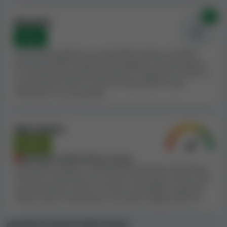
in cui giocare.
0x
Blacklist
Tutto questo, insieme ad altri fattori che prendiamo in
considerazione per le nostre recensoni, ha determinato
None
per Mobocasino un
Indice di sicurezza pari a 7.8,
Se un casinò appare in una blacklist valida, di solito è
ovvero Superiore alla media
. Sebbene possa
perché ha delle caratteristiche negative. Noi prendiamo
soddisfare i requisiti di alcuni giocatori, chi dà molta
in considerazione tutte le blacklist e regoliamo l'Indice di
sicurezza del casinò in base al nostro parere sulla
importanza alla correttezza nella propria esperienza di
situazione e la sua gravità.
gioco potrebbe trovare altre scelte più adatte.
T&C di Mobocasino
Altri fattori
Neutri
Quando esaminiamo i casinò online per valutarli,
analizziamo meticolosamente i Termini e condizioni
Assistenza clienti lenta o scarsa
Anche altre qualità e caratteristiche possono influenzare
di ogni casinò, allo scopo di valutarne il
l'Indice di sicurezza di un casinò: limiti sulle vincite, limiti
comportamento
. Nei T&C di molti casinò, individuiamo
di prelievo bassi, giochi o licenze contraffatte, supporto
delle clausole che riteniamo ingiuste o apertamente
clienti scarso o inesistente, una rete di negozi fisici ecc.
penalizzanti: in certi casi, danno al casinò la possibilità
di giustificare la mancata corresponsione delle vincite ai
Autorità di rilascio delle licenze