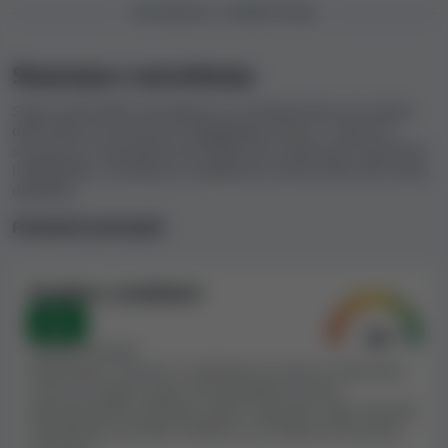
SICUREZZA E CORRETTEZZA
PiggyBingo Casino ha un Indice di sicurezza
superiore alla media, pari a 7.4
, il che significa che è
un'opzione accettabile per alcuni giocatori, ma ci sono
Sicurezza e correttezza
tanti casinò più validi i termini di sicurezza e
Scopri quali fattori prendiamo in considerazione nel calcolo
correttezza. Leggi anche le nostre recensioni su
dell'Indice di sicurezza di PiggyBingo Casino. L'Indice di
PiggyBingo Casino per saperne di più su questo casinò.
sicurezza è il parametro principale che usiamo per esprimere
In questo modo potrai prendere una decisione
l'affidabilità, correttezza e qualità dei casinò online del nostro
informata nel capire se fa per te.
database.
Parametri principali
Indice di sicurezza: correttezza e
sicurezza di PiggyBingo Casino
Termini e condizioni
Per calcolare l'Indice di sicurezza di un casinò, usiamo
Equi
una formula complessa che tiene in considerazione
Problemi trovati:
una moltitudine di informazioni
che abbiamo
Analizziamo i termini e condizioni di ciascun casinò alla
raccolto e valutato nel corso del nostro processo di
ricerca di regole inique che potrebbero essere
valutazione. Per esempio: termini e condizioni del
potenzialmente utilizzate contro i giocatori. Ogni clausola
considerata scorretta risulterà in un Indice di sicurezza
casinò, reclami dei giocatori, introiti stimati, blacklist e