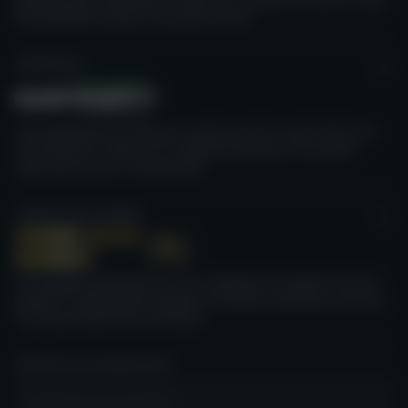
giocatori di determinate aree geografiche. Per sapere
le possibilità di gioco d'azzardo online.
quali bonus puoi richiedere, consulta la sezione
'
Bonus
' di questa recensione.
GAMTEGRITY
Una piattaforma creata per mostrare tutti i nostri sforzi nel
concretizzare l'idea di un'industria del gioco d'azzardo
online più sicura e trasparente.
CASINO GURU AWARDS
Un progetto ambizioso che ha l'obiettivo di celebrare le più
grandi e responsabili aziende nel settore iGaming e dar loro
il riconoscimento che meritano.
ISCRIVITI ALLA NEWSLETTER
Inserisci la tua email