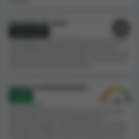
più basso.
altro ancora.
Esaminando PiggyBingo Casino, abbiamo letto e
Dimensioni del casinò
analizzato approfonditamente i suoi Termini e
condizioni.
Non abbiamo individuato regole o
Casinò piccolo
clausole che reputiamo ingiuste o svantaggiose.
È un
Generalmente i casinò più grandi sono più sicuri, poiché
buon segno, poiché regole di questa natura potrebbero
introiti maggiori permettono di rimborsare anche le
essere usate per evitare di pagare le vincite ai giocatori.
vincite più consistenti senza problemi, e poiché sono stati
testati da un gran numero di giocatori. Consideriamo gli
In base alle nostre stime o dati raccolti, PiggyBingo
introiti stimati relativi agli ultimi 4 anni.
Casino è un
casinò online tra i più piccoli
. In rapporto
alle sue dimensioni, i
reclami ricevuti mostrano un
Rapporto reclami/dimensioni
valore complessivo molto basso di vincite disputate
.
Prendiamo in considerazione la correlazione tra
Ottimo
dimensioni del casinò e reclami dei giocatori in
Reclami totali:
0
relazione, poiché i casinò più grandi tendono a ricevere
La presenza di reclami significa che il casinò non tratta
più reclami, per via del maggior numero di giocatori.
bene i giocatori o che non si comporta bene in
determinate situazioni. Valutiamo il numero e la serietà
Non abbiamo trovato PiggyBingo Casino in alcuna
dei reclami in relazioni alle dimensioni del casinò, poiché
è naturale che i casinò che hanno più giocatori avranno
blacklist di casinò degna di nota. La presenza di un