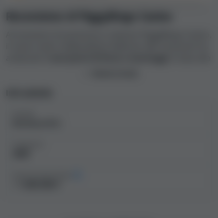
Recensione di PiggyBingo Casino
Al momento di esaminare e valutare PiggyBingo Casino,
il nostro team indipendente dedicato alle recensioni ha
analizzato
i suoi punti di forza e svantaggi
in base alla
nostra
metodologia di recensione dei casinò
.
Per
Mostra di più
determinare se questo casinò sia valido e sicuro,
oppure potenzialmente pericoloso
Info azienda
, i nostri addetti alle
recensioni hanno esaminato attentamente la
Azienda
correttezza dei suoi Termini e condizioni, le licenze,
Innovus N.V.
l'assistenza clienti, i limiti, i reclami dei giocatori e altri
importanti fattori.
Fondazione
2009
Abbiamo messo a punto l'Indice di sicurezza dei casinò,
una rappresentazione numerica e verbale della
Introiti annuali stimati
sicurezza e correttezza dei casinò online, in base a
< 1.000.000 €
queste informazioni raccolte. Più alto è l'Indice di
sicurezza, maggiore è la garanzia di poter giocare e
veder pagate le proprie vincite senza problemi.