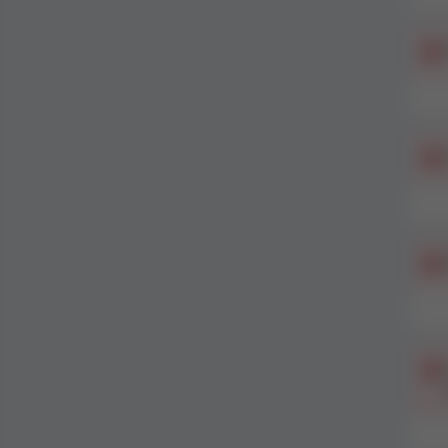
Al m
recla
di pe
sui p
Fe
Ca
Su C
le lo
utent
Finor
casin
casin
sezi