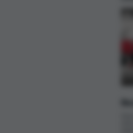
Re
Plati
dedic
metod