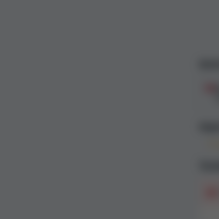
ingiu
deter
Nel c
riten
Auto
K
C
Impo
Rec
Term
La no
infor
situa
ricev