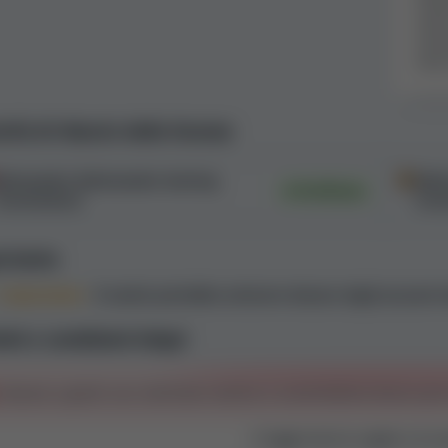
influ
ste, perché danno al casinò la possibilità di giustificare un
sulle
minate situazioni.
cont
rete 
orso della nostra procedura di revisione, abbiamo trovato al
iamo che i Termini e condizioni di Platinum Play Online 
rità di rilascio delle licenze
ahnawake (Kahnawake Gaming
Alde
Nota:
da' un'occhiata
qui
alle informazioni che abbia
Verificata
ommission)
Com
rtante
Importante:
Il casinò potrebbe sottrarre denaro dagli account in
lami dei giocatori relativi a Plat
ini e condizioni iniqui
stra valutazione dei casinò si basa enormemente sui reclam
mazioni sui problemi riscontrati dai giocatori e sul modo
Giocare a giochi con restrizioni mentre si scommettono bonus può
zioni
. Calcolando l'Indice di sicurezza di ogni casinò, pren
iamo al nostro
Centro di risoluzione reclami
insieme ai recl
Leggi tutta la regola e la no