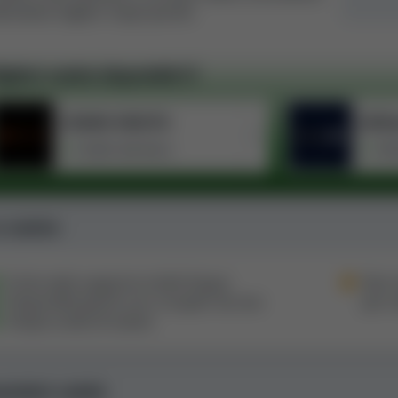
ternative migliori. Scopri perché.
gliori casinò disponibili IT
CASINO VINCITU
Willi
Scelto dal Guru
Ott
e contro
Il sito web supporta molte lingue
Non t
Disponibili giochi con croupier da vivo
per t
Ampia scelta di valute
enshot casinò