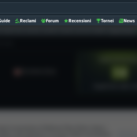
Guide
Reclami
Forum
Recensioni
Tornei
News
 nostri siti o servizi, accetti il nostro uso dei cookies.
Scopri di più
e Casino
Indice di sicurez
7.8
Superiore alla m
opri la recensione di Platinum Play Online Casino, i
clami e altri elementi. È un buon casinò, ma esistono