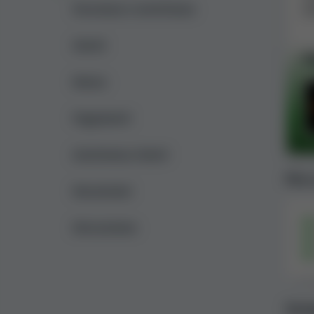
Sicurezza e correttezza
al
Giochi
Mi
Bonus
Pagamenti
Assistenza clienti
Pro 
Recensioni
Discussione
Scre