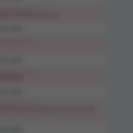
esto casinò
nel nostro database, insieme a
364
are la confisca delle vincite
lami, abbiamo dato a questo casinò
18.987 punti
Puoi trovare altre informazioni sui reclami e
stra analisi
ezza".
er Platinum Play Online
stra analisi
ologicamente
ecensire i casinò online
per poter condividere
generiamo un punteggio sulla soddisfazione degli
stra analisi
tinum Play Online Casino: ecco perché questo
ssa dei bonus può comportare la confisca delle
nti. Il punteggio viene calcolato solo quando un
nsioni del casinò inviate dagli utenti alla
stra analisi