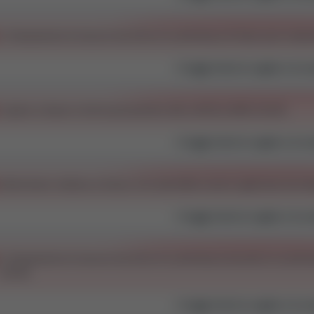
omento abbiamo
18 reclami riguardanti direttamente qu
Il rilevamento di alcune tecniche di scommessa di base può comport
mi relativi ad altri casinò collegati
. A causa di questi rec
nalità totali
, di cui
15.626
provengono dai casinò collegati. 
Leggi tutta la regola e la no
unti di penalità alla sezione "Spiegazioni sull'Indice di sicur
Il gioco a basso rischio può portare alla confisca delle vincite
edback degli utenti e recensioni p
Leggi tutta la regola e la no
sino
Restrizione relativa ai bonus che dovrebbe essere applicata tecn
asino Guru,
gli utenti hanno l'opportunità di valutare e r
ro opinioni, feedback ed esperienze. In base a questi dati 
Leggi tutta la regola e la no
i, che va da Terribile a Eccellente.
a, abbiamo ricevuto solo
2 recensioni dei giocatori
per Pla
Il rilevamento di alcune tecniche di scommessa durante la scomme
ò non ha ancora un punteggio sulla soddisfazione degli ute
vincite
ò ha totalizzato almeno 5 recensioni. Puoi accedere alle rece
Leggi tutta la regola e la no
one
Recensioni degli utenti
di questa pagina.