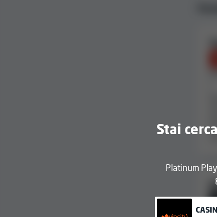
Para
Nella
condi
T
riten
incas
dei T
Pr
caute
An
Plati
al
racco
po
Stai cerc
dispu
cl
prend
si
ricev
Platinum Play 
Per q
D
casin
scorr
infor
CASIN