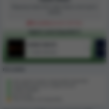
Playsunny Casino UK è stato chiuso e non è più in
attività.
Non accetta
giocatori dall'Italia
Migliori casinò disponibili IT
CASINO VINCITU
Scelto dal Guru
Pro e contro
Varie opzioni di gioco responsabile disponibili
Disponibili giochi con croupier da vivo
Prelievi illimitati
Bel sito web
Filtro Provider non disponibile