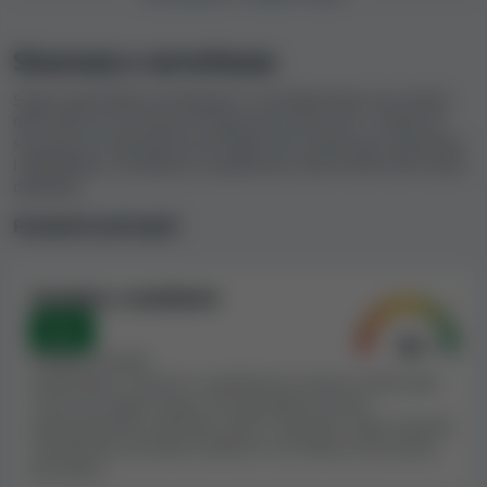
si tratta di un'opzione raccomandabile, per la maggior
parte dei giocatori, in termini di correttezza e sicurezza.
Dai un'occhiata alla nostra recensione completa di
Sicurezza e correttezza
Playsunny Casino UK, che offre informazioni utili a
Scopri quali fattori prendiamo in considerazione nel calcolo
determinare se questo casinò soddisfa i tuoi requisiti e
dell'Indice di sicurezza di Playsunny Casino UK. L'Indice di
preferenze.
sicurezza è il parametro principale che usiamo per esprimere
l'affidabilità, correttezza e qualità dei casinò online del nostro
database.
Indice di sicurezza di Playsunny Casino
UK: è sicuro e onesto?
Parametri principali
Calcoliamo l'Indice di sicurezza di un casinò usando
una formula complessa che prende in
Termini e condizioni
considerazione una moltitudine di informazioni
.
Equi
Elementi come le dimensioni stimate del casinò, i suoi
Problemi trovati:
T&C, i reclami dei giocatori, le blacklist e molti altri.
Analizziamo i termini e condizioni di ciascun casinò alla
ricerca di regole inique che potrebbero essere
Nella nostra recensione di Playsunny Casino UK,
potenzialmente utilizzate contro i giocatori. Ogni clausola
abbiamo esaminato attentamente i Termini e condizioni
considerata scorretta risulterà in un Indice di sicurezza
di Playsunny Casino UK.
Per quanto ne sappiamo, non
più basso.