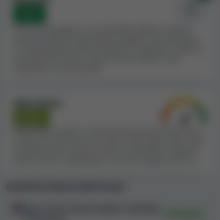
ad altri 52 casinò online. Dato che siamo al
None
corrente della correlazione tra questi casinò.
Se un casinò appare in una blacklist valida, di solito è
abbiamo tenuto in considerazione le
perché ha delle caratteristiche negative. Noi prendiamo
caratteristiche del casinò collegato nel nostro
in considerazione tutte le blacklist e regoliamo l'Indice di
calcolo dell'Indice di sicurezza di Slotzo
sicurezza del casinò in base al nostro parere sulla
Casino. La correlazione tra questi casinò ha
situazione e la sua gravità.
determinato un Indice di sicurezza più alto di
quello che questo casinò avrebbe avuto da
solo.
Altri fattori
Neutri
Anche altre qualità e caratteristiche possono influenzare
T&C di Slotzo Casino
l'Indice di sicurezza di un casinò: limiti sulle vincite, limiti
di prelievo bassi, giochi o licenze contraffatte, supporto
Per valutare i casinò online,
esaminiamo
clienti scarso o inesistente, una rete di negozi fisici ecc.
attentamente i Termini e condizioni di ogni casinò
per monitorarne la correttezza
. Nei T&C di molti
Autorità di rilascio delle licenze
casinò, individuiamo delle clausole che riteniamo
ingiuste o potenzialmente penalizzanti. In alcuni casi,
Regno Unito (United Kingdom Gambling
Verificata
queste regole possono essere usate come scusa per
Commission)