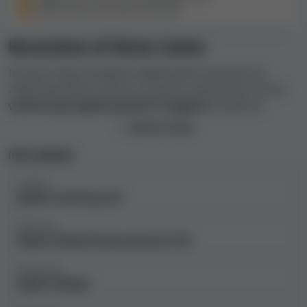
Basso limite di prelievo mensile
Recensione di Slotzo Casino
Il nostro team di esperti addetti alle recensioni ha
analizzato Slotzo Casino in questa recensione e ne ha
valutati gli aspetti positivi e negativi
usando la
nostra
procedura di recensione dei casinò
. Per
Mostra di più
determinare se questo casinò sia sicuro e serio
,
oppure se è una truffa (o una via di mezzo), sono stati
Info azienda
presi in esame l'imparzialità dei Termini e condizioni, le
Azienda
licenze, i reclami da parte dei giocatori attivi, i limiti
Jupiter Gaming Ltd
dell'assistenza clienti e altri importanti fattori.
Operatore
In base a questi marcatori abbiamo calcolato l'Indice di
Aspire Global International LTD
sicurezza, un punteggio che sintetizza la nostra analisi
sulla sicurezza e correttezza dei casinò online. Più alto è
Piattaforma
l'Indice di sicurezza, maggiore è la garanzia di poter
Aspire Global
giocare e veder pagate le proprie vincite senza