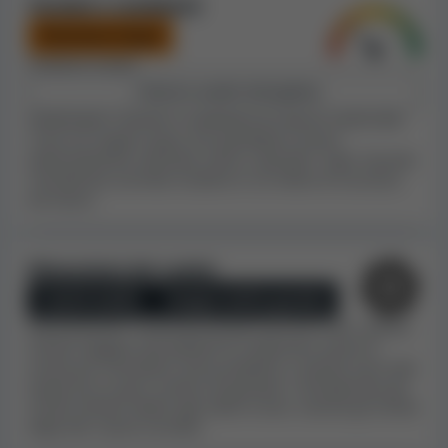
Termini e condizioni
Esaminando Slotzo Casino, abbiamo letto e analizzato
Piuttosto iniqui
approfonditamente i suoi Termini e condizioni.
Abbiamo notato alcune regole o clausole ben poco
Problemi trovati:
corrette, pertanto
riteniamo che i Termini e
Mostra analisi dettagliata
condizioni siano piuttosto svantaggiosi
. Regole
Analizziamo i termini e condizioni di ciascun casinò alla
ingiuste o svantaggiose possono essere usate per
ricerca di regole inique che potrebbero essere
negare gli incassi ai giocatori. Pertanto, considerando
potenzialmente utilizzate contro i giocatori. Ogni clausola
considerata scorretta risulterà in un Indice di sicurezza
le informazioni che abbiamo raccolto, ti consigliamo
più basso.
fortemente di procedere con cautela, se scegli di
giocare in questo casinò.
Dimensioni del casinò
In base ai nostri calcoli approssimativi o alle
informazioni che abbiamo raccolto, Slotzo Casino è un
Casinò medio
Gruppo molto grande
casinò online molto grande
. In rapporto alle sue
Generalmente i casinò più grandi sono più sicuri, poiché
dimensioni, i
reclami ricevuti mostrano un valore
introiti maggiori permettono di rimborsare anche le
complessivo molto basso di vincite disputate
.
vincite più consistenti senza problemi, e poiché sono stati
testati da un gran numero di giocatori. Consideriamo gli
Prendiamo in considerazione la correlazione tra
introiti stimati relativi agli ultimi 4 anni, nonché gli introiti
dimensioni del casinò e reclami dei giocatori in
degli altri casinò correlati.
relazione, poiché i casinò più grandi tendono a ricevere