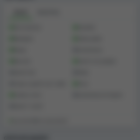
degli utenti, che va tra Terribile a Eccellente.
Giochi
Giochi live
La nostra banca dati ha un totale di
12 recensioni degli
utenti
per Andromeda Casino, con un punteggio
Slot machine
Roulette
relativo al Feedback degli utenti Misto. Le recensioni
Blackjack
Video poker
sono consultabili in questa pagina, alla sezione
Recensioni degli utenti
section.
Bingo
Scommesse
Baccarà
Giochi con jackpot
Nota:
ricorda che le recensioni degli utenti
Giochi live
Poker
potrebbero non essere la rappresentazione
più accurata della qualità di un casinò. Si sono
Craps e giochi con i dadi
Keno
verificati casi di recensioni false scritte dai
Gratta e vinci
Scommesse di eSport
casinò per migliorare il proprio feedback
utenti. E, al contrario, si sono verificati anche
Giochi “crash“
casi di recensioni multiple lasciate da
giocatori insoddisfatti per danneggiare la
Disponibile:
9
Non disponibile:
6
reputazione di un casinò. Facciamo del nostro
meglio per filtrarle e calcolare un punteggio
Giochi più popolari