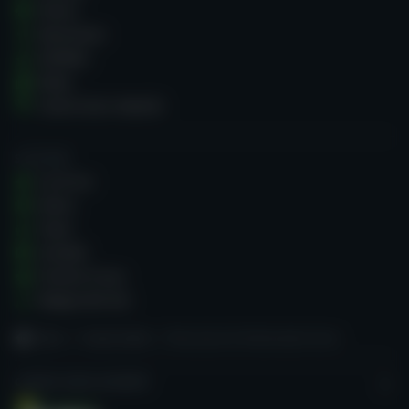
Forum
Recensioni
ZOOMin
News
Casino Guru Awards
SU DI NOI
Su di noi
Storia
Team
Contatti
Termini d'uso
Mappa del sito
Home
Casinò online
Recensione di Andromeda Casino
CASINO GURU ACADEMY