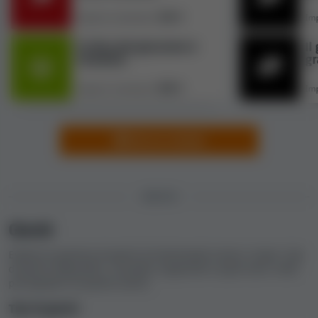
an
giocatori e sul modo in cui i casinò le affrontano
. Per
320 €
Importo contestato:
Imp
calcolare l'Indice di sicurezza di ogni casinò,
esaminiamo tutti i reclami inviati tramite il nostro
Il ritiro del giocatore è
Il
ritardato.
gr
Centro risoluzione reclami
, nonché quelli che
vi
raccogliamo da altre fonti.
500 €
Importo contestato:
Imp
Abbiamo trovato
un reclamo importante
su questo
casinò. A causa di questo reclamo, abbiamo dato a
questo casinò
118 punti di penalità
Invia un reclamo
. Puoi trovare altre
informazioni sul reclamo e sui punti di penalità alla
sezione "Spiegazioni sull'Indice di sicurezza".
GIOCHI
Andromeda Casino: recensioni e
Giochi
feedback degli utenti
Esplora la gamma di giochi di Andromeda Casino. Scopri i tipi
Casino Guru permette agli utenti di recensire e
di giochi disponibili, i provider supportati e quali sono i titoli
valutare i casinò online
, condividendo le proprie
più popolari di questo casinò.
esperienze, opinioni e feedback. Ciò ci permette di
Tipi di giochi
calcolare un punteggio generale relativo al feedback