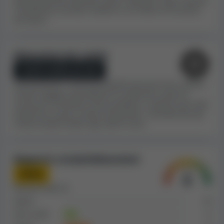
T&C, i reclami dei giocatori, le blacklist e molti altri.
potenzialmente utilizzate contro i giocatori. Ogni clausola
considerata scorretta risulterà in un Indice di sicurezza
Nella nostra recensione di Andromeda Casino, abbiamo
più basso.
esaminato attentamente i Termini e condizioni di
Andromeda Casino.
Non abbiamo trovato regole o
Dimensioni del casinò
clausole che consideriamo ingiuste o svantaggiose.
Questo è un segnale positivo, poiché regole del genere
Casinò medio-piccolo
potrebbero essere sfruttate per evitare di
Generalmente i casinò più grandi sono più sicuri, poiché
corrispondere le vincite ai giocatori.
introiti maggiori permettono di rimborsare anche le
vincite più consistenti senza problemi, e poiché sono stati
In base alle nostre stime o dati raccolti, Andromeda
testati da un gran numero di giocatori. Consideriamo gli
Casino è un
casinò online medio-piccolo
. In rapporto
introiti stimati relativi agli ultimi 4 anni.
alle sue dimensioni, questo casinò ha una
quantità
media di vincite oggetto di dispute nei reclami
Rapporto reclami/dimensioni
inviati dai giocatori
. Nella nostra valutazione,
consideriamo sia le dimensioni del casinò che i reclami
Medio
dei giocatori, riconoscendo che i casino più grandi,
Reclami totali:
9
avendo più giocatori, spesso ricevono un numero di
Aperti
0
reclami più alto.
Non risolti
1