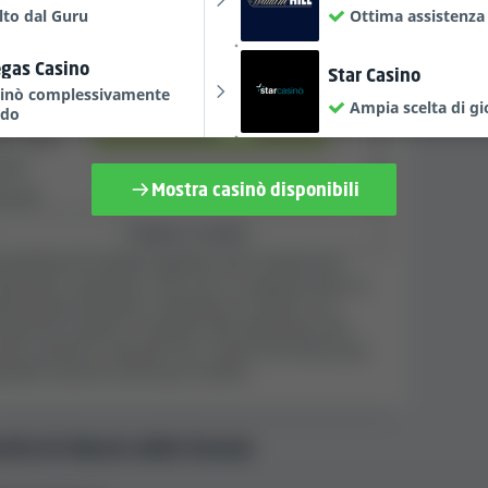
mini e condizioni di Bet-global365
eclami/dimensioni
lto dal Guru
Ottima assistenza 
Pessimo
volta che ci occupiamo della recensione di un casinò online
gas Casino
Star Casino
clami totali:
1
zioni per valutarne l'imparzialità
. Non è raro trovare, nei
inò complessivamente
Ampia scelta di gi
erti
0
ido
e che reputiamo ingiuste, dal momento che danno al casinò l
n risolti
1
tori in determinate circostanze.
solti
0
Mostra casinò disponibili
orso della nostra procedura di revisione, non abbiamo tr
fiutati
0
izioni di Bet-global365 Casino
.
Esplora reclami
 presenza di reclami significa che il casinò non
atta bene i giocatori o che non si comporta bene in
t-global365 Casino reclami dei gio
terminate situazioni. Valutiamo il numero e la
rietà dei reclami in relazioni alle dimensioni del
sinò, poiché è naturale che i casinò che hanno più
ere in considerazione i reclami dei giocatori è parte integ
ocatori avranno anche più reclami.
ò, poiché questi offrono una
panoramica esaustiva dei pro
attitudine dei casinò nel risolverli
. L'Indice di sicurezza d
ato attentamente tutti i reclami ricevuti al nostro
Centro di 
rità di rilascio delle licenze
nienti da altri canali.