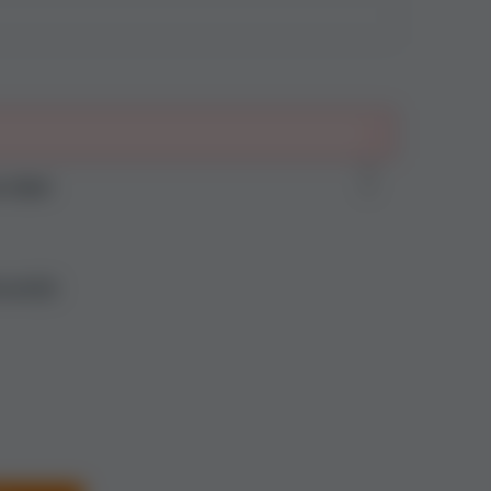
sto casinò
nel nostro database, insieme a
1
lami, abbiamo dato a questo casinò
37.920 punti
Puoi trovare altre informazioni sui reclami e
ezza".
eedback degli utenti
 chiari
nò online
condividendo le loro esperienze,
essivo relativo al feedback degli utenti in base
utati
(0)
ibile a Eccellente.
 nella nostra banca dati, ti incoraggiamo a
hiare fedelmente la qualità del casinò.