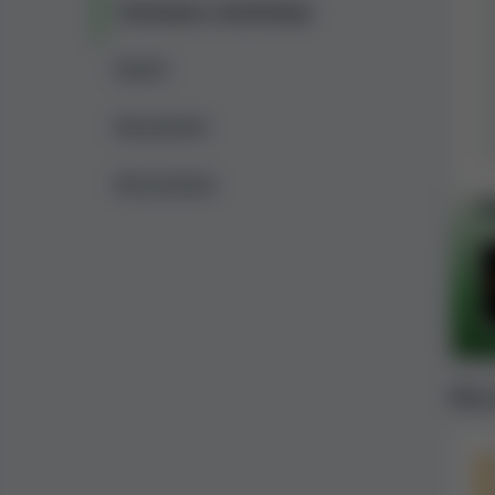
Sicurezza e correttezza
Giochi
Recensioni
Discussione
Mi
Pro 