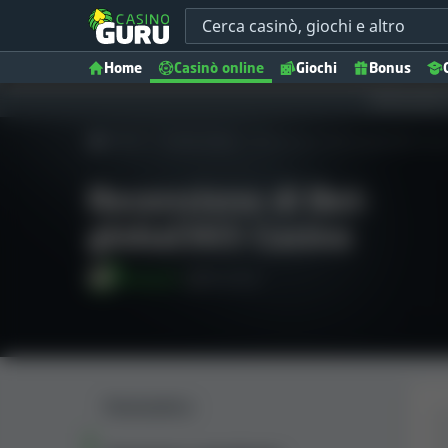
Home
Casinò online
Giochi
Bonus
Utilizzando i
Home
Casinò online
Recensione di Bet-global365 Casi
Recensione di Bet-
global365 Casino
Matej N.
09/2024
Panoramica