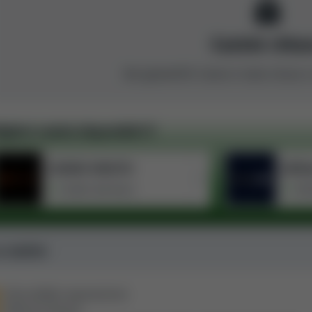
Casinò chiu
Bet-global365 Casino è stato chiuso e n
gliori casinò disponibili IT
CASINO VINCITU
Willi
Scelto dal Guru
Ott
e contro
Discutibile reputazione
Nessun bonus