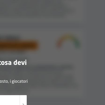
ere un più alto numero di reclami.
hé ha delle caratteristiche negative. Noi
diamo in considerazione tutte le blacklist e
liamo l'Indice di sicurezza del casinò in base al
ino è menzionato in una o alcune blacklist
ro parere sulla situazione e la sua gravità.
a la nostra
blacklist di Casino Guru
, è probabile
rare questo fattore, al momento di scegliere un
ri fattori
azione per le nostre recensoni, ha determinato
ero Molto basso
. Consigliamo fortemente ai
ggermente negativi
 un Indice di sicurezza maggiore.
ochi contraffatti
era senza licenza
cosa devi
sistenza clienti poco professionale o pessima
ollegato a 1 altro casinò online. L'Indice
e altre qualità e caratteristiche possono
ione la qualità di tutti i casinò online
enzare l'Indice di sicurezza di un casinò: limiti
osto, i giocatori
e dell'Indice di sicurezza.
 vincite, limiti di prelievo bassi, giochi o licenze
raffatte, supporto clienti scarso o inesistente, una
di negozi fisici ecc.