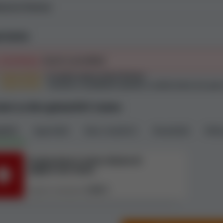
suna licenza
omento abbiamo
1 reclami riguardanti direttamente que
mi relativi ad altri casinò collegati
. A causa di questi rec
rtante
nalità totali
, di cui
27.860
provengono dai casinò collegati. 
unti di penalità alla sezione "Spiegazioni sull'Indice di sicur
Avvertenza:
Giochi contraffatti
Importante:
Il casinò opera senza licenza
t-global365 Casino: recensioni e f
Importante:
Termini e condizioni assenti o molto brevi e/o poco
ami su Bet-global365 Casino
asino Guru,
gli utenti possono valutare e recensire i casi
oni e feedback irripetibili. Determiniamo il punteggio compl
ti
(1)
Aperti
(0)
Non risolti
(1)
Risolti
(0)
Rifi
edback che gli utenti ci hanno inviato. Il punteggio va da Terr
Al giocatore è stato chiesto di
che non abbiamo ancora recensioni su Bet-global365 Casino
pagare una tassa.
are il casinò sul nostro sito e condividere la tua esperienza.
4.500 €
Importo contestato:
Nota:
le recensioni degli utenti potrebbero non rispecc