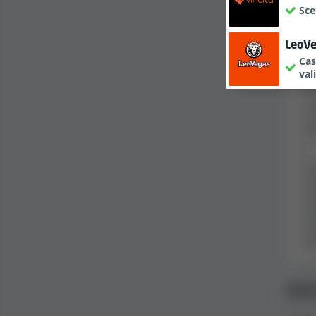
Ter
r
Sce
Ogni 
LeoVe
Re
condi
Cas
Ap
val
regol
No
gioca
Ri
Nel c
Ri
cond
La
tr
Be
de
se
ca
Prend
gi
casin
dell'
valut
Auto
prove