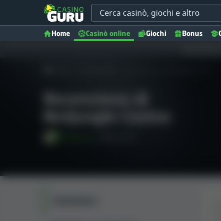
Home
Casinò online
Giochi
Bonus
Utilizzando i
Home
Casinò online
Recensione di BetJungle Casino
Recensione di
BetJungle Casino
Kristina U.
04/2025
Panoramica