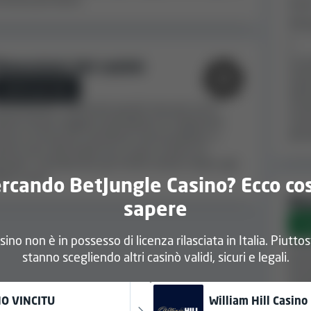
Risol
Rifiu
uanto ne sappiamo, BetJungle Casino non viene menzionato in
ò in una blacklist, come la nostra
blacklist di Casino Guru
, 
onti dei clienti. Consigliamo ai giocatori di prendere in c
imensioni del casinò
La p
iere un casinò.
trat
Casinò piccolo
dete
seri
neralmente i casinò più grandi sono più sicuri,
uito della nostra attenta valutazione di tutti gli aspetti pi
casi
iché introiti maggiori permettono di rimborsare
e di sicurezza Inferiore alla media, pari a 6.2
. Questo cas
gioc
che le vincite più consistenti senza problemi, e
nò online impegnato a tenere un comportamento corretto.
iché sono stati testati da un gran numero di
ocatori. Consideriamo gli introiti stimati relativi agli
timi 4 anni.
ercando BetJungle Casino? Ecco co
lisi dei Termini e condizioni di B
Bla
sapere
No
ecensire i casinò online,
esaminiamo approfonditamente i T
ino non è in possesso di licenza rilasciata in Italia. Piuttost
Se u
arne la correttezza
. Nei Termini e condizioni di molti di l
stanno scegliendo altri casinò validi, sicuri e legali.
perc
ste o clamorosamente svantaggiose, perché danno al casinò 
pren
ento delle vincite in determinate situazioni.
rego
O VINCITU
William Hill Casino
nost