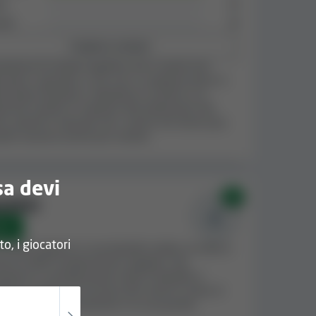
ti
0
tati
0
 alcuna blacklist rilevante. L'inclusione di un
fa intuire un comportamento scorretto nei
Esplora reclami
onsiderazione questo dato, al momento di
resenza di reclami significa che il casinò non
ta bene i giocatori o che non si comporta bene in
rminate situazioni. Valutiamo il numero e la
età dei reclami in relazioni alle dimensioni del
ù importanti, BetJungle Casino ha ottenuto un
nò, poiché è naturale che i casinò che hanno più
inò non è adatto ai giocatori che cercano un
atori avranno anche più reclami.
sa devi
etJungle Casino
0x
cklist
ne
ermini e condizioni di ciascun casinò per
o, i giocatori
n casinò appare in una blacklist valida, di solito è
oro, troviamo clausole e regole che consideriamo
hé ha delle caratteristiche negative. Noi
la possibilità di giustificare un mancato
diamo in considerazione tutte le blacklist e
liamo l'Indice di sicurezza del casinò in base al
ro parere sulla situazione e la sua gravità.