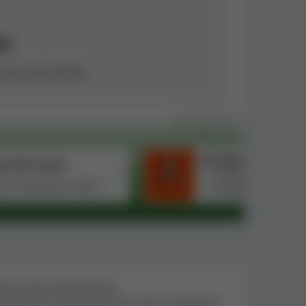
giocatori
dall'Italia
so
 è più in attività.
LeoVegas Casino
am Hill Casino
Casinò
ima assistenza clienti
complessivamente 
rto alla clientela lento
previste commissioni per alcuni metodi di