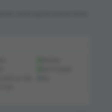
 i suoi introiti stimati annuali sono superiori a
onibili, i provider supportati e quali sono i titoli più
n casinò online tra i più piccoli.
asciata da
Curaçao Gaming Authority
.
te e prelievi
jack
Video poker
: Neteller, Skrill, Mastercard, VISA, Maestro,
rà
Giochi con jackpot
Paytm, Unified Payments Interface (UPI),
e giochi con i dadi
Keno
i “crash“
massime possibili e sugli importi prelevabili.
non risultare troppo impattanti per la maggior
ioni piuttosto restrittive sugli importi relativi
ste limitazioni nelle nostre recensioni. Nella
di prelievo di questo casinò.