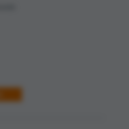
a per valutare i casinò online
e condividere
utati
(0)
liamo un punteggio sulla soddisfazione degli
le Casino nella nostra banca dati. Ti invitiamo
tiva che sia, sul nostro sito.
oggettivamente la qualità del casinò, dato
ioni false per aumentare il loro
uni giocatori insoddisfatti potrebbero
zione del casinò. Sebbene facciamo del
ativo al feedback degli utenti imparziale,
mo
calcolo del nostro Indice di sicurezza.