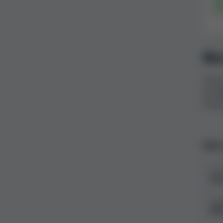
Re
Ques
per
d
Valut
eleme
casi
Info
L'Ind
punte
Azie
gener
Sev
prob
corre
Fond
202
poco 