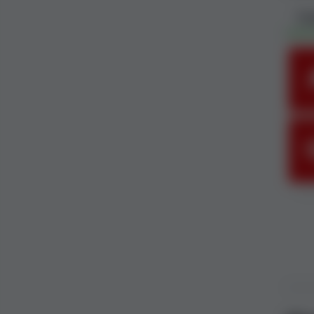
Casi
Tut
opini
utent
Purtr
a con
Lic