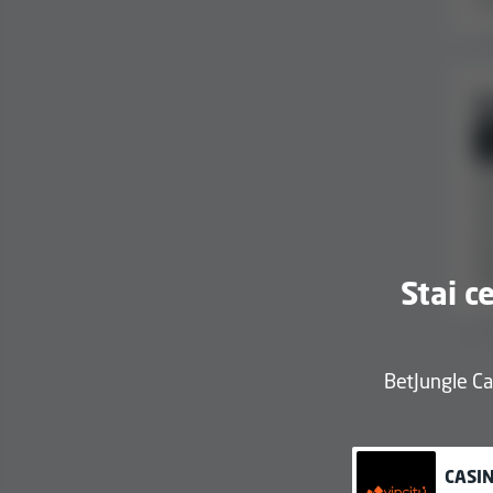
Per q
casin
confr
D
scegl
Ge
A seg
po
Indic
an
casi
po
gi
ul
Stai c
Ana
Per r
BetJungle Cas
valut
ingiu
pagam
CASIN