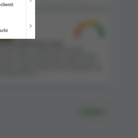
ovato regole ingiuste nei Termini e
clienti
ri fattori
ochi
ungle Casino
utri
sistenza clienti lenta o scarsa
e altre qualità e caratteristiche possono
ento sui reclami dei giocatori, perché ci danno
enzare l'Indice di sicurezza di un casinò: limiti
 e sul modo in cui i casinò li risolvono
.
 vincite, limiti di prelievo bassi, giochi o licenze
 considerazione tutti i reclami ricevuti al
raffatte, supporto clienti scarso o inesistente, una
altri siti e canali.
di negozi fisici ecc.
tro database. A causa di questo reclamo,
 trovare altre informazioni sui reclami e sui
".
Verificata
nti e recensioni valutate