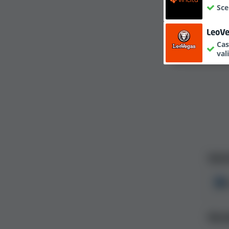
Nel c
Sce
cond
LeoVe
Cas
Rec
val
La no
impor
Quand
nost
Al m
Auto
abbi
punti
C
Be
Recl