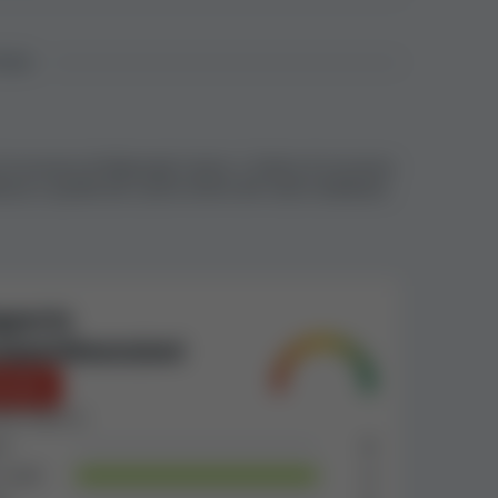
EZZA
 Casino
la complessa che tiene in considerazione le
i sicurezza di BetJungle Casino. L'Indice di sicurezza
a recensione. Sono compresi termini e
tezza e qualità dei casinò online del nostro database.
list e molti altri elementi.
 e analizzato attentamente i suoi Termini e
 che ci sembri ingiusta o svantaggiosa.
È un
e essere usate contro i giocatori per
pporto
clami/dimensioni
base alle nostre stime o informazioni raccolte. In
ssimo
to alta di vincite oggetto di dispute nei
ami totali:
2
ensioni del casinò e i reclami dei giocatori in
ti
0
 più reclami, per via del maggior numero di
isolti
2