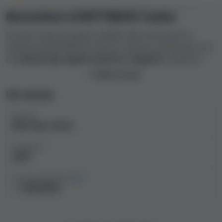
Recensione di BETTINGX5 Casino
Il nostro team di esperti addetti alle recensioni ha
analizzato BETTINGX5 Casino in questa recensione e ne
ha
valutati gli aspetti positivi e negativi
usando la
nostra
procedura di recensione dei casinò
. Per
Mostra di più
determinare se questo casinò sia sicuro e serio
,
oppure se è una truffa (o una via di mezzo), sono stati
Info azienda
presi in esame l'imparzialità dei Termini e condizioni, le
Azienda
licenze, i reclami da parte dei giocatori attivi, i limiti
Blue Sky Limite
dell'assistenza clienti e altri importanti fattori.
Fondazione
In base a questi marcatori abbiamo calcolato l'Indice di
2018
sicurezza, un punteggio che sintetizza la nostra analisi
sulla sicurezza e correttezza dei casinò online. Più è alto
Introiti annuali stimati
l'Indice di sicurezza, minori sono le probabilità di
< 1.000.000 €
riscontrare problemi durante il gioco o di diminuire la
cifra prelevabile. Sebbene
BETTINGX5 Casino abbia
totalizzato un Indice di sicurezza superiore alla