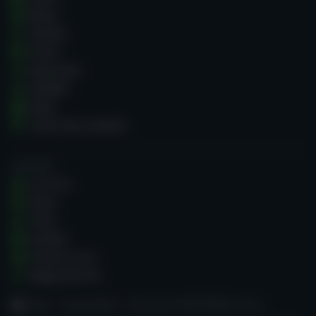
eventuali problemi relativi alla registrazione su
Bonus
BETTINGX5 Casino, alla gestione del conto di gioco, alla
Reclami
procedura di prelievo ecc. In base alle risposte che
abbiamo ricevuto durante la fase di test, potremmo
Forum
dire che BETTINGX5 Casino ha un'
assistenza clienti
Recensioni
nella media
ZOOMin
News
Slot e altri giochi di BETTINGX5 Casino
Casino Guru Awards
BETTINGX5 Casino ha questi
tipi di giochi da casinò in
SU DI NOI
offerta
: Slot machine, Roulette, Blackjack, Scommesse,
Su di noi
Video poker, Baccarà, Poker, Keno, Gratta e vinci, Altri
Storia
giochi di carte, Sport virtuali.
Team
Sono disponibili giochi di
5 provider di giochi da
Contatti
casinò
. Ecco quali: Evolution Gaming, 1X2 Gaming, Iron
Termini d'uso
Dog Studio, Betradar, Vivo Gaming.
Mappa del sito
Bonus e codici offerti da BETTINGX5
Home
Casinò online
Recensione di BETTINGX5 Casino