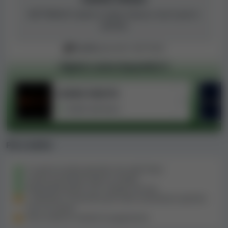
BETTINGX5 Casino è stato chiuso e non è più in
attività.
Accetta
giocatori dall'Italia
Migliori casinò disponibili IT
CASINO VINCITU
Scelto dal Guru
Pro e contro
Il casinò accetta giocatori da molti Paesi
Limite di prelievo sopra la media
Disponibili giochi con croupier da vivo
L'azienda si concentra più sulle scommesse sportive
che sul casinò
Poca scelta di metodi di pagamento