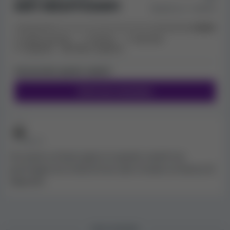
DATI INSUFFICIENTI
Basato su 1 utente
pagamento
BETTINGX5 Casino accetta depositi tramite
2 metodi di
Molto positivo
Positivo
Neutrale
pagamento
. Comprende: Neteller, CRYPTO MERCHANT.
Negativo
Molto negativo
Generalmente, vincite e prelievi vengono regolati dai
Hai provato questo casinò?
limiti impostati dal casinò. In molti casi, le soglie sono
abbastanza alte da non impattare sulla maggioranza
Scrivi una recensione
dei giocatori. Tuttavia, certi casinò impongono
restrizioni sulle vincite o sui prelievi che potrebbero
risultare piuttosto limitanti. Ecco perché esaminiamo
sempre questi aspetti nelle nostre recensioni di casinò.
• 4 ANNI FA
Le informazioni relative ai limiti sulle vincite e sui
Ho avuto un buon gioco in questo casinò ma
prelievi di questo casinò sono mostrati nella tabella qui
purtroppo ero triste di non aver trovato un bonus di
sotto.
deposito
Limiti di prelievo
Limiti di vincita
EUR 7.000 alla settimana
Nessun limite di vincita
DISCUSSIONE