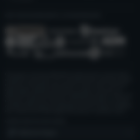
GIOCA RESPONSABILMENTE E CON MODERAZIONE.
Casino.guru è una fonte indipendente di informazioni sui casinò online e
sui giochi da casinò online e non è controllato da alcun operatore di gioco
d’azzardo, né da qualsiasi altra istituzione. Tutte le nostre recensioni e
guide vengono realizzate onestamente, secondo le conoscenze e le
opinioni dei membri del nostro team indipendente di esperti. Tuttavia, tali
recensioni e guide vanno intese per solo scopo informativo e non vanno
considerate alla stregua di consigli legali. Assicurati sempre di soddisfare
tutti i requisiti previsti dalla legge prima di giocare in qualsiasi casinò.
CASINO GURU IN ALTRE LINGUE
Seleziona lingua