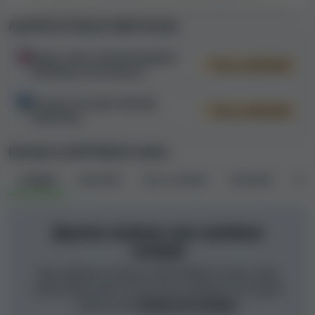
Per recensire i casinò online,
leggiamo attentamente i
Autorità di rilascio delle licenze
Termini e condizioni di ciascun casinò e ne
valutiamo la correttezza
. Nei Termini e condizioni di
Regno Unito (United Kingdom
Non verificabile
molti di loro, troviamo clausole e regole che
Gambling Commission)
consideriamo ingiuste, perché danno al casinò la
possibilità di giustificare una mancata correponsione
Curaçao (Curaçao Gaming
Non verificabile
delle vincite in determinate situazioni.
Authority)
Nel corso della nostra procedura di revisione, non
Reclami su BETTINGX5 Casino
abbiamo trovato regole ingiuste nei Termini e
condizioni di BETTINGX5 Casino
.
Tutti
(0)
Aperti
(0)
Non risolti
(0)
Risolti
(0)
Rifi
Reclami dei giocatori relativi a
Questa sezione non contiene
BETTINGX5 Casino
reclami
La nostra valutazione dei casinò si basa enormemente
Non abbiamo reclami su BETTINGX5 Casino nella
sui reclami dei giocatori, poiché offrono
importanti
nostra banca dati. Se hai avuto problemi con questi
informazioni sui problemi riscontrati dai giocatori e
casinò, puoi
inviare un reclamo
.