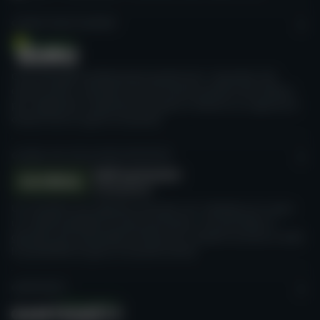
Casino
CASINO GURU ACADEMY
I bonus, per i giocatori nuovi o quelli già esistenti, sono
un mezzo usato dai casinò online per motivare le
persone a registrarsi e provare la loro gamma di giochi.
Corsi formativi professionali gratuiti per i lavoratori dei
casinò online, orientati verso le buone pratiche del settore,
I più comuni sono i bonus senza deposito o gli spin
per migliorare l'esperienza di gioco e favorire un approccio
gratuiti ottenibili semplicemente registrandosi e i
onesto verso il gioco d'azzardo.
bonus deposito elargiti ai giocatori che hanno fatto un
deposito. Detto questo, i casinò potrebbero offrire
GLOBAL SELF-EXCLUSION INITIATIVE
anche altri tipi di codici bonus, bonus di benvenuto per
la registrazione o programmi fedeltà.
Tuttavia, ci dispiace informarti che al momento non
Un'iniziativa che abbiamo lanciato con l'obiettivo di creare
abbiamo bonus di BETTINGX5 Casino nella nostra banca
un sistema globale di auto-esclusione, che permetta ai
giocatori più vulnerabili di bloccare il proprio accesso a tutte
dati.
le possibilità di gioco d'azzardo online.
Ricorda che i giocatori di determinate zone potrebbero
non avere accesso a queste offerte. Per vedere quali
GAMTEGRITY
bonus potresti richiedere, consulta la sezione '
Bonus
'