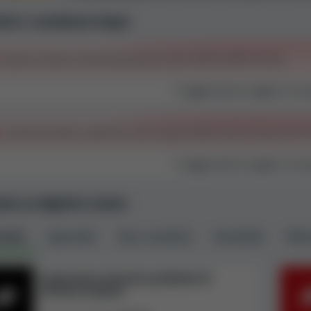
amo dato a questo casinò
722 punti di penalità
totali. Puoi
ini e condizioni iniqui
 di penalità alla sezione "Spiegazioni sull'Indice di sicurezza
Il gioco a basso rischio può portare alla confisca delle vincite
gFafa Casino: recensioni e feedbac
Leggi tutta la regola e la no
no Guru
offre agli utenti una piattaforma per valutare e r
videre i loro feedback ed esperienze. Basandoci su queste
Il casinò annulla i saldi dei conti di gioco dopo meno di due anni di
essivo sul feedback degli utenti, che va da Terribile a Eccel
Leggi tutta la regola e la no
che non abbiamo ancora recensioni su BigFafa Casino nella n
ò sul nostro sito e condividere la tua esperienza.
ami su BigFafa Casino
ti
(6)
Aperti
(0)
Non risolti
(2)
Risolti
(0)
Rifi
Nota:
tieni a mente che le recensioni degli utenti potre
qualità del casinò. Alcune recensioni potrebbero essere f
Il giocatore riscontra problemi di
punteggio complessivo sul feedback degli utenti. Altre
accesso al gioco.
giocatori insoddisfatti che inviano diverse recensioni 