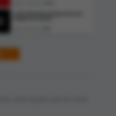
ere queste recensioni e determinare un
1.250 €
Importo contestato:
e il feedback degli utenti nel nostro Indice
I fondi depositati dal giocatore non
vengono accreditati.
C$25
Importo contestato:
igFafa Casino
mo
a degli introiti annuali stimati maggiori di
sinò online di dimensioni medio-piccole.
na licenza
da parte di un ente regolatore.
e e opzioni relative ai metodi
ibili, i provider supportati e quali sono i titoli più