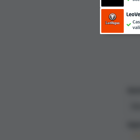
Nel c
LeoVe
riten
Cas
val
Big
Auto
Nel n
forn
Nes
risol
recla
Impo
Al m