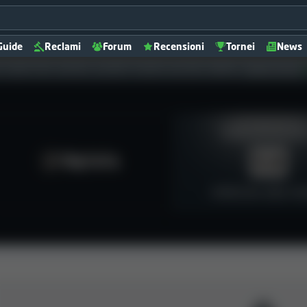
Guide
Reclami
Forum
Recensioni
Tornei
News
 nostri siti o servizi, accetti il nostro uso dei cookies.
Scopri di più
Indice di sicurez
5.6
Inferiore alla m