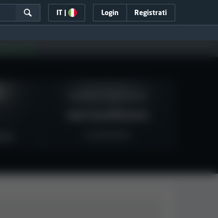
IT
|
Login
Registrati
Accetto
za
Feedback degli utenti
Dati insufficienti
0 recensioni
edia
Non
accetta