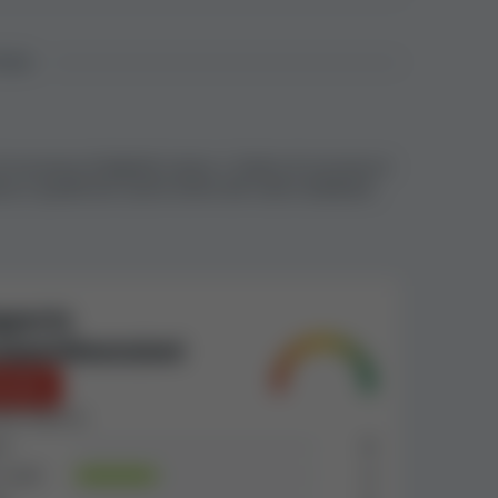
curezza di BigFafa Casino
EZZA
ormula complessa che prende in
 recensione. Generalmente si tratta di T&C del
i sicurezza di BigFafa Casino. L'Indice di sicurezza è
zza e qualità dei casinò online del nostro database.
oni di BigFafa Casino come parte della nostra
 clausoli non favorevoli. In base a ciò,
sso
. Regole ingiuste o svantaggiose possono
una mancata corresponsione delle vincite. In
pporto
a se decidi di giocare in questo casinò.
clami/dimensioni
abbiamo raccolto, BigFafa Casino è
uno dei
ssimo
i
reclami ricevuti mostrano un valore
ami totali:
6
 più grandi ricevono in genere più reclami, per
ti
0
ia le dimensioni del casinò che il feedback
isolti
2