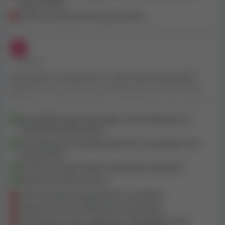
paga affatto
Casinò assolutamente pericoloso
• 1 ANNO FA
per quanto mi piacciano i casinò del sito gemello
galactic wins e bcasino ho effettuato innumerevoli
depositi in questo casinò e onestamente non provo
altro che odio per questo mi rifiuto di depositare
possibilità di giri giornalieri senza deposito al
finché non vinco qualcosa da un sito senza deposito i
momento dell'accesso
giochi hanno un RTP ESTREMAMENTE discutibile alla
scommesse consentite alle slot con jackpot non
fine ho ottenuto una vincita decente di 370$ e non
progressivo
sono nemmeno riuscito a battere la mia scommessa
promozioni giornaliere abbastanza decenti
di 1300~ con 370$ ero assolutamente furioso
deposito minimo basso
pochi metodi di pagamento e prelievo
supporta sostanzialmente inesistente
scommesse senza deposito imbattibili (reset