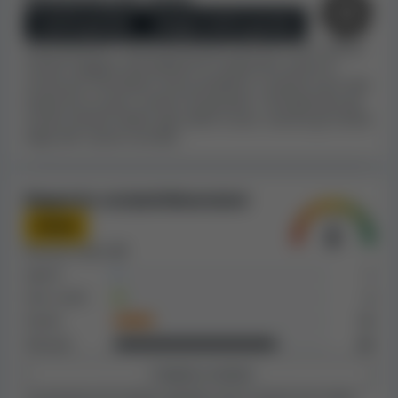
cercare un casinò con T&C migliori o, almeno, di
Casinò grande
Gruppo molto grande
procedere con cautela.
Generalmente i casinò più grandi sono più sicuri, poiché
introiti maggiori permettono di rimborsare anche le
In base ai nostri calcoli approssimativi o alle
vincite più consistenti senza problemi, e poiché sono stati
informazioni che abbiamo raccolto, Boo Casino è un
testati da un gran numero di giocatori. Consideriamo gli
casinò online molto grande
. Questo casinò ha una
introiti stimati relativi agli ultimi 4 anni, nonché gli introiti
quantità di pagamenti negati nella media, in base ai
degli altri casinò correlati.
reclami dei giocatori
, relativamente alle sue
dimensioni. Prendiamo in considerazione sia le
dimensioni del casinò che il numero di reclami dei
Rapporto reclami/dimensioni
giocatori, nonché il modo in cui questi elementi si
Medio
intrecciano tra loro: i casinò più grandi tendono a
Reclami totali:
87
ricevere più reclami, per via del più alto numero di
Aperti
1
giocatori.
Non risolti
4
Non abbiamo trovato Boo Casino in alcuna blacklist di
Risolti
16
casinò degna di nota. Se un casinò appare su una
Rifiutati
66
blacklist, come la nostra
blacklist di Casino Guru
, può
Esplora reclami
voler dire che si è comportato in modo scorretto verso i