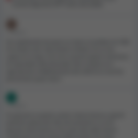
tramite deposito) RTP molto discutibile
• 2 ANNI FA
Sto aspettando da quasi un mese un prelievo di 100€.
Ho inviato tutti i documenti richiesti, di cui non
capisco lo scopo. Ora non si preoccupano nemmeno
di rispondere alle domande. Non va bene se si
appropriano indebitamente dei soldi di un vecchio
pensionato quasi cieco!
• 2 ANNI FA
Ho giocato in questo casinò. Hanno bonus e giochi
piuttosto ghiacciati. Ma nel momento in cui ho
giocato senza bonus e ho vinto dei soldi, hanno
confiscato le mie vincite affermando che stavo