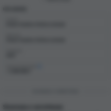
determinare se questo casinò sia valido e sicuro,
oppure potenzialmente pericoloso
Info azienda
, i nostri addetti alle
recensioni hanno esaminato attentamente la
Azienda
correttezza dei suoi Termini e condizioni, le licenze,
Green Feather Online Limited
l'assistenza clienti, i limiti, i reclami dei giocatori e altri
importanti fattori.
Operatore
Green Feather Online Limited
Abbiamo messo a punto l'Indice di sicurezza dei casinò,
una rappresentazione numerica e verbale della
Fondazione
sicurezza e correttezza dei casinò online, in base a
2019
queste informazioni raccolte. Con un Indice di sicurezza
più alto, è meno probabile riscontrare problemi
Introiti annuali stimati
> 5.000.000 €
giocando o richiedendo un prelievo.
Boo Casino ha un
Indice di sicurezza inferiore alla media, pari a 6.0
, il
che significa che generalmente è un'opzione tutt'altro
che ideale in termini di sicurezza e correttezza. Leggi la
SICUREZZA E CORRETTEZZA
nostra recensione di Boo Casino per avere maggiori
informazioni su questo casinò e decidere se fa per te.
Sicurezza e correttezza