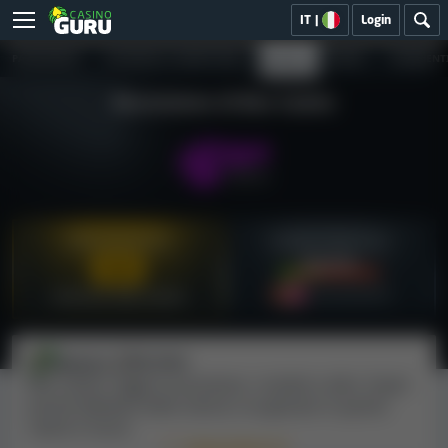
IT
|
Login
PANORAMICA
SICUREZZA E CORRETTEZZA
GIOCHI
BONUS
PAGAMENT
Recensione di Boo Casino
Indice di sicurezza
Feedback degli utenti
Scarso
6.0
26 recensioni
Inferiore alla media
Munya S.
05/2026
Boo Casino: leggi la recensione, i reclami e altro. Scopri
perché abbiamo delle riserve e se giocare in questo
casinò è sicuro.
Importante (1)