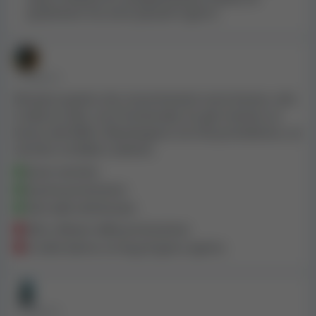
è gennaio 2024
conto, l'importo massimo incassato viene applicato al
Oggi è già il 20/06/2023 la mia richiesta di prelievo è
pazientare ma sono passati 4 giorni
deposito che riceve il bonus, incluso l'importo in
stata approvata il 15/06/2023 ma non è caduto nulla
denaro reale. Questo è ciò che significa.
sul mio conto Ho solo chiesto di aspettare e
prendersela comoda che cadrà tra 5 giorni per
E non è scritto nei termini di "quando viene applicato
effettuare un prelievo cadrà Stesso?
• 3 ANNI FA
l'importo massimo di incasso".
Mi piace questo sito, le promozioni sono buone, solo
il valore è alto, ma è funzionale, ho già ricevuto un
In ogni caso, poiché il denaro vincente è di circa $ 5,
bonus del 400%. Mantengono ciò che promettono, un
rinuncerò che non ho compreso i termini del bonus
servizio cordiale e attento.
di questo casinò per la riduzione dell'importo della
buon servizio
richiesta di prelievo e la confisca del saldo residuo.
buone promozioni
Tuttavia, 55 volte o 60 volte il requisito di scommessa
Sito web ottimizzato
è difficile e, considerando il limite di prelievo, penso
che sia un contratto piuttosto svantaggioso. È la
Alto rollover della promozione
salvezza che non fosse una grande quantità di
A volte danno un bug di gioco aperto
deposito.
Per quanto riguarda i $ 200 che sto richiedendo ora,
anche se ci vorrà del tempo, spero solo che arrivino
• 3 ANNI FA