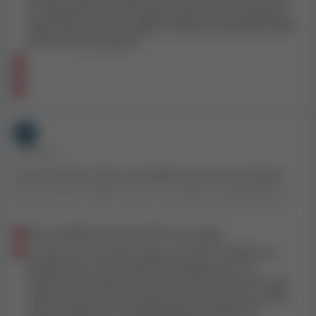
documenti d'identità personali, bancari e il tuo
circa una settimana e non ho sentito nulla, quindi ho
sul deposito Scarsa risposta alla chat di supporto
numero di telefono saranno cancellati dalle viste
fatto una richiesta via chat.
Approvazione lenta della richiesta di prelievo Molti
online... È tempo di equità e di avere maggiore
Una risposta per attendere un'e-mail.
errori di caricamento
controllo sull'intrattenimento truffa.
Subito dopo è arrivata un'e-mail e l'importo massimo
La Malta Gaming Authority ORA mi sta inviando un'e-
prelevabile era di circa $ 200, quindi la richiesta di
mail MA sta inviando il mio caso a eCOGRA
prelievo è stata ridotta all'importo massimo
AGGIORNAMENTO 24/23 DIC
prelevabile e il saldo è diventato 0.
Ecogra ti sposterà di lato e ti dirà di PRIMO accordo
con l'OPERATORE DEL Casinò... Per prima cosa ora
Quando ho visto l'e-mail del bonus, ha sicuramente
fallo e L'OPERATORE (in questo caso, Piuma Verde)
• 3 ANNI FA
affermato che l'importo massimo del prelievo dal
non risponde... Quindi ECOGRA non risponderà...
bonus era di circa $ 200.
sto provando a fare un prelievo ma senza risultato
Ho sicuramente bisogno di veri investigatori online
Tuttavia, questa volta sono state le vincite prima che
sono entrato nella chat mi ha chiesto di attendere il
per il pubblico, così TU sei REALMENTE al sicuro e sei
iniziassi a utilizzare il mio saldo bonus.
prelievo mi è stato richiesto il 06/11/2033 ma finora
SENTITO...
Inoltre, quando ho chiesto tramite chat, quando ho
niente la chat non funziona e per mail ho già inviato
Non soddisfa ciò che offre non paga
Aggiornamento:
ricevuto il bonus sul deposito, l'importo massimo
diverse mail e non rispondono oggi è il 17/06/2023 e
La chat non funziona dopo che hai richiesto un
Il supporto Boo non aiuterà il loro operatore che
prelevabile dal deposito + bonus era di circa $ 200.
nessun pagamento ha detto che il mio pagamento è
prelievo Ho una richiesta di prelievo per un
voglio ESCULATE per un problema di $ 6500... Ecogra
stato approvato ma non ho ricevuto nulla sul conto
importo di 510,00 ma non ho altro da fare Ho già
mi dice di FARE PRIMA QUESTO...
Nonostante il "saldo in denaro reale" e il "saldo
ha detto che sono trascorse 24 ore e sono trascorsi
inviato tutta la documentazione necessaria che è
Aspetto ancora la risposta di BOO e OPERATOR... ora
bonus" siano elencati separatamente nella pagina del
più di 2 giorni
stata richiesta ho semplicemente chiesto di