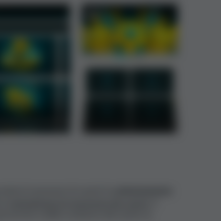
ziale di recensioni di casinò ha
attentamente
tra
metodologia di recensione dei casinò
. Il
 termini e delle condizioni del casinò, le