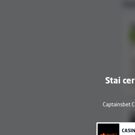
Para
Nella
di Ca
rite
T
usata
non a
Pr
In ba
onli
An
comp
al
di re
po
un n
Stai ce
cl
si
Per q
un ca
Captainsbet Ca
scorr
D
infor
Compl
CASIN
Ge
Casi