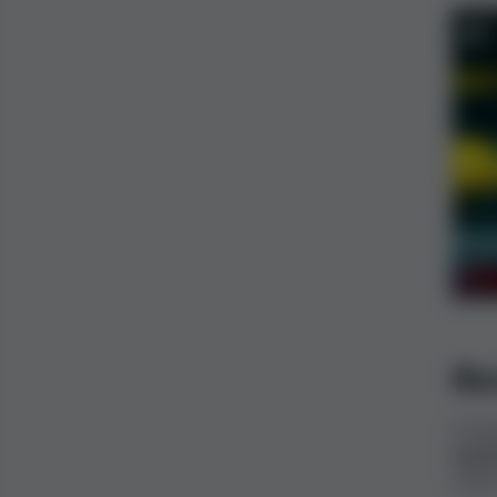
Re
In qu
esam
nostr