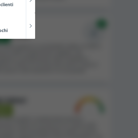
clienti
ostra un comportamento corretto e onesto.
0x
cklist
aptainsbet Casino
ochi
ne
n casinò appare in una blacklist valida, di solito è
e condizioni di ciascun casinò e ne
hé ha delle caratteristiche negative. Noi
loro, troviamo clausole e regole che consideriamo
diamo in considerazione tutte le blacklist e
a mancata correponsione delle vincite in
liamo l'Indice di sicurezza del casinò in base al
ro parere sulla situazione e la sua gravità.
une regole o clausole discutibili. Tuttavia,
ptainsbet Casino siano perlopiù onesti
.
ri fattori
utri
biamo trovato esaminando i T&C, clicca
qui
.
e altre qualità e caratteristiche possono
enzare l'Indice di sicurezza di un casinò: limiti
 vincite, limiti di prelievo bassi, giochi o licenze
raffatte, supporto clienti scarso o inesistente, una