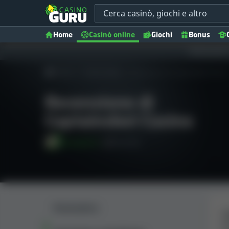
Home
Casinò online
Giochi
Bonus
Utilizzando i
Home
Casinò online
Recensione di Captainsbet Casino
Recensione di
Captainsbet Casino
Jannete H.
06/2026
Panoramica
Le
mo