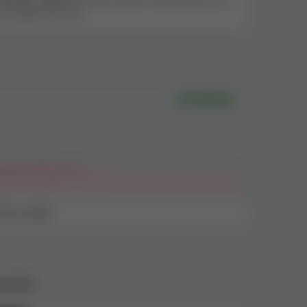
di negozi fisici ecc.
ainsbet Casino
i dei giocatori, poiché offrono
importanti
 in cui i casinò si impegnano a risolvere le
Verificata
diamo in considerazione tutti i reclami che
ami che troviamo altrove.
ausa di questo reclamo, abbiamo dato a questo
 reclamo e sui punti di penalità alla sezione
stra analisi
tenti e recensioni valutate
ecensire i casinò online
per poter condividere
utati
(1)
generiamo un punteggio sulla soddisfazione degli