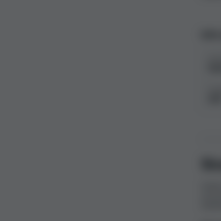
licen
se qu
Info
L'Ind
corre
Azie
duran
Opt
a 8.0
sicur
Fond
202
quest
Cap
di 
Si
Quand
Scopri
consi
sicure
condiz
datab