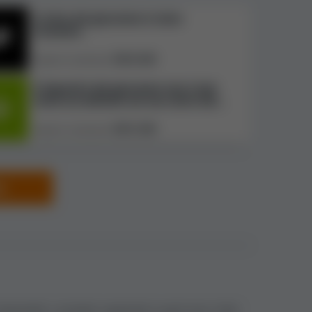
Il ritiro del giocatore è stato
egli utenti per questo casinò. Lo calcoliamo al
ritardato.
uto solo
3 recensioni degli utenti
. Puoi
KSh3.500
Importo contestato:
ne
Recensioni degli utenti
di questa pagina.
Il deposito del giocatore non è mai
stato accreditato sul suo conto del
casinò.
o diverse recensioni negative per
KSh1.500
Importo contestato:
 casinò pubblichino recensioni false per
tenti, ricorda che le recensioni degli utenti
asinò. Ci impegniamo a filtrarle e a
li utenti; tuttavia, per questi motivi, non
mo
 calcolo del nostro Indice di sicurezza.
sponibili, i provider supportati e quali sono i titoli