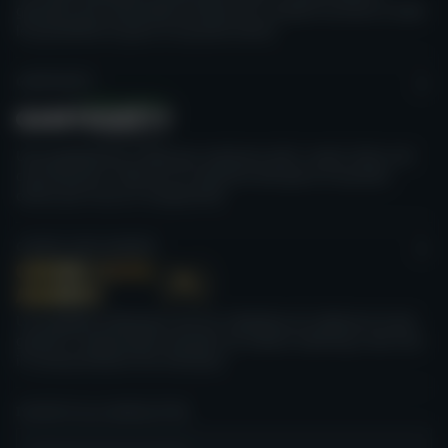
giocatori più vulnerabili di bloccare il proprio accesso a tutte
comuni. Mentre i bonus deposito vengono elargiti solo
le possibilità di gioco d'azzardo online.
se il giocatore effettua un deposito, i bonus senza
deposito o spin gratuiti vengono dati ai giocatori senza
GAMTEGRITY
bisogno di versare. Tuttavia, tra le promozioni offerte
dai casinò è possibile trovare anche altri codici bonus,
bonus di benvenuto alla registrazione e programmi
Una piattaforma creata per mostrare tutti i nostri sforzi nel
fedeltà.
concretizzare l'idea di un'industria del gioco d'azzardo
online più sicura e trasparente.
Attualmente la nostra banca dati ha
3 bonus di Casino
Bonus
:
CASINO GURU AWARDS
100 SPIN GRATUITI
su Fruit Bang
200% fino a 200 $
Un progetto ambizioso che ha l'obiettivo di celebrare le più
20% fino a 20.000 руб
grandi e responsabili aziende nel settore iGaming e dar loro
il riconoscimento che meritano.
Alcune offerte potrebbero essere fruibili solo per
giocatori di determinate aree geografiche. Per sapere
ISCRIVITI ALLA NEWSLETTER
quali bonus puoi richiedere, consulta la sezione