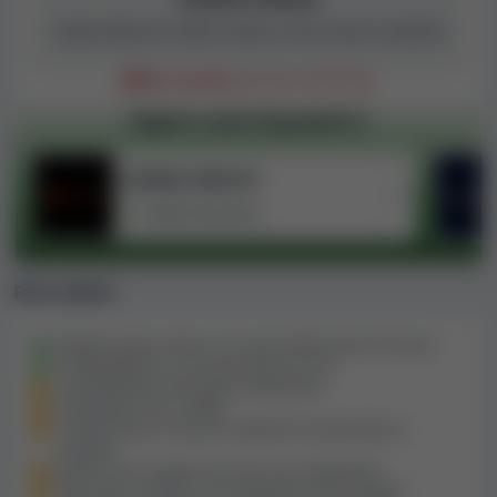
Casino Bonus è stato chiuso e non è più in attività.
Non accetta
giocatori dall'Italia
Migliori casinò disponibili IT
CASINO VINCITU
Scelto dal Guru
Pro e contro
Registrazione veloce con sole informazioni di base
È disponibile un account Play for Fun.
Contraffazioni dei giochi Novomatic
Proprietari non rivelati
Commissioni su alcuni metodi di versamento e
prelievo
Giochi con croupier dal vivo non disponibili
Non tutti i termini e le condizioni sono tradotti