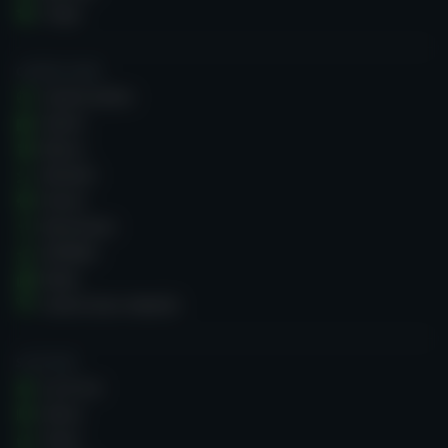
Craps
Giochi e slot disponibili su Casino Bonus
CASINO GURU
Su Casino Bonus trovi questi
tipi di giochi
: Slot
Casinò online
machine, Roulette, Blackjack, Video poker, Bingo,
Giochi
Baccarà, Giochi con jackpot, Keno, Sport virtuali, Altri
Bonus
giochi.
Reclami
Forum
Sono disponibili titoli forniti da
42 provider di giochi
.
Ecco quali: NetEnt, Nolimit City, Apricot (Microgaming),
Recensioni
Playtech, Merkur Gaming, Blueprint Gaming, Evolution
ZOOMin
Gaming, Pragmatic Play, Yggdrasil Gaming, Igrosoft,
News
Red Tiger Gaming, Thunderkick, Betsoft Gaming, Big
Casino Guru Awards
Time Gaming, iSoftBet, Playson, Amatic, ELK Studios,
Endorphina, Wazdan, Rabcat, 1X2 Gaming, Booming
SU DI NOI
Games, Tom Horn, 2By2 Gaming, Iron Dog Studio,
Su di noi
Genesis Gaming, Booongo (BNG), Relax Gaming, Old
Storia
Skool Studios, InBet Games, Fugaso, Betcore, Felix
Team
Gaming, Mancala Gaming, Gamzix, 1spin4win, Zillion